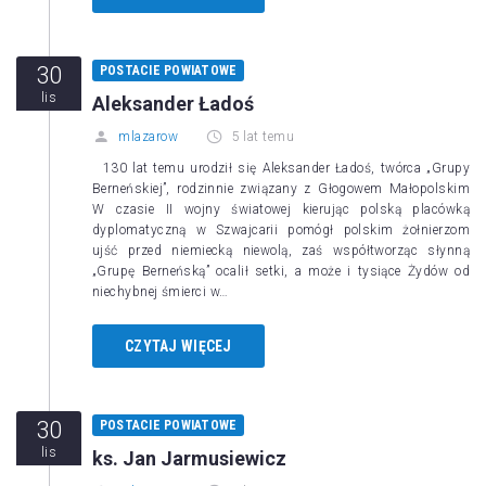
30
POSTACIE POWIATOWE
lis
Aleksander Ładoś
mlazarow
5 lat temu
130 lat temu urodził się Aleksander Ładoś, twórca „Grupy
Berneńskiej”, rodzinnie związany z Głogowem Małopolskim
W czasie II wojny światowej kierując polską placówką
dyplomatyczną w Szwajcarii pomógł polskim żołnierzom
ujść przed niemiecką niewolą, zaś współtworząc słynną
„Grupę Berneńską” ocalił setki, a może i tysiące Żydów od
niechybnej śmierci w…
CZYTAJ WIĘCEJ
30
POSTACIE POWIATOWE
lis
ks. Jan Jarmusiewicz