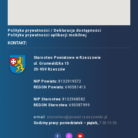
Polityka prywatności /
Deklaracja dostępności
Polityka prywatności aplikacji mobilnej
KONTAKT:
Starostwo Powiatowe w Rzeszowie
ul. Grunwaldzka 15
35-959 Rzeszów
NIP Powiatu:
8132919572
REGON Powiatu:
690581413
NIP Starostwa:
8132968582
REGON Starostwa:
690587999
e-mail:
starostwo@powiat.rzeszowski.pl
Godziny pracy: poniedziałek – piątek,
7:30-15:30