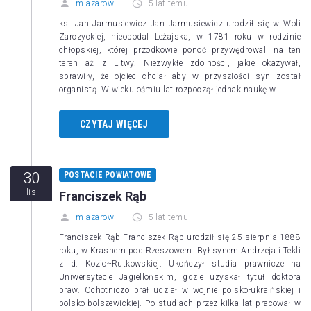
mlazarow
5 lat temu
ks. Jan Jarmusiewicz Jan Jarmusiewicz urodził się w Woli
Zarczyckiej, nieopodal Leżajska, w 1781 roku w rodzinie
chłopskiej, której przodkowie ponoć przywędrowali na ten
teren aż z Litwy. Niezwykłe zdolności, jakie okazywał,
sprawiły, że ojciec chciał aby w przyszłości syn został
organistą. W wieku ośmiu lat rozpoczął jednak naukę w…
CZYTAJ WIĘCEJ
30
POSTACIE POWIATOWE
lis
Franciszek Rąb
mlazarow
5 lat temu
Franciszek Rąb Franciszek Rąb urodził się 25 sierpnia 1888
roku, w Krasnem pod Rzeszowem. Był synem Andrzeja i Tekli
z d. Kozioł-Rutkowskiej. Ukończył studia prawnicze na
Uniwersytecie Jagiellońskim, gdzie uzyskał tytuł doktora
praw. Ochotniczo brał udział w wojnie polsko-ukraińskiej i
polsko-bolszewickiej. Po studiach przez kilka lat pracował w