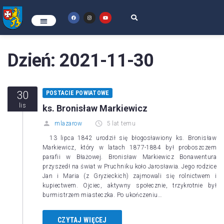
Dzień:
2021-11-30
30
POSTACIE POWIATOWE
lis
ks. Bronisław Markiewicz
mlazarow
5 lat temu
13 lipca 1842 urodził się błogosławiony ks. Bronisław
Markiewicz, który w latach 1877-1884 był proboszczem
parafii w Błażowej. Bronisław Markiewicz Bonawentura
przyszedł na świat w Pruchniku koło Jarosławia. Jego rodzice
Jan i Maria (z Gryzieckich) zajmowali się rolnictwem i
kupiectwem. Ojciec, aktywny społecznie, trzykrotnie był
burmistrzem miasteczka. Po ukończeniu…
CZYTAJ WIĘCEJ