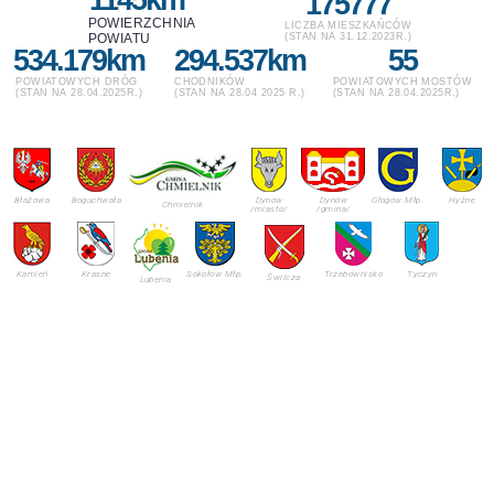
1145
km
175777
POWIERZCHNIA
LICZBA MIESZKAŃCÓW
POWIATU
(STAN NA 31.12.2023R.)
534.179
km
294.537
km
55
POWIATOWYCH DRÓG
CHODNIKÓW
POWIATOWYCH MOSTÓW
(STAN NA 28.04.2025R.)
(STAN NA 28.04 2025 R.)
(STAN NA 28.04.2025R.)
Błażowa
Boguchwała
Dynów
Dynów
Głogów Młp.
Hyżne
Chmielnik
/miasto/
/gmina/
Kamień
Krasne
Sokołów Młp.
Trzebownisko
Tyczyn
Świlcza
Lubenia
Jednostki organizacyjne
powiatu