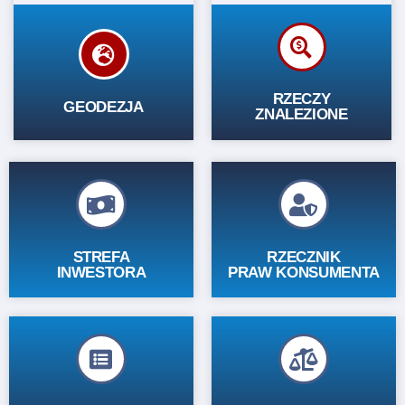
RZECZY
Zobacz
ZNALEZIONE
RZECZY
GEODEZJA
ZNALEZIONE
Zobacz
Zobacz
STREFA
RZECZNIK
INWESTORA
PRAW KONSUMENTA
RZESZOWSKIEGO
POWIATU
Zobacz
SYSTEM INFORMACJI