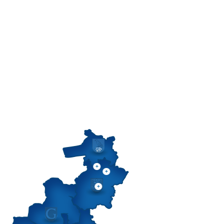
POWIATOWY URZĄD PRACY W RZESZOWIE
ZESPÓŁ OPIEKI ZDROWOTNEJ NR 2
W RZESZOWIE
SAMODZIELNY PUBLICZNY ZESPÓŁ ZAKŁADÓW OPIEKI ZDROWOTNEJ
"SANATORIUM" IM. JANA PAWŁA II W GÓRNIE
ZARZĄD DRÓG POWIATOWYCH W RZESZOWIE