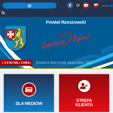
Powiat Rzeszowski
Badanie Barometr zawodów 2027
Razem w hołdzie Powstańcom Warszawski
14 sierpnia 2026 r. – dniem wolnym w Staros
Z OSTATNIEJ CHWILI
RZECZNIK
TWOJA SPRAWA
PRASOWY
W URZĘDZIE
STREFA
DLA MEDIÓW
KLIENTA