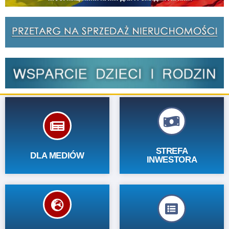
RZECZNIK
Zobacz
PRASOWY
STREFA
DLA MEDIÓW
INWESTORA
RZESZOWSKIEGO
Zobacz
POWIATU
SYSTEM INFORMACJI