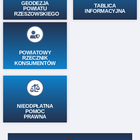
GEODEZJA
TABLICA
POWIATU
INFORMACYJNA
RZESZOWSKIEGO
Zobacz
POWIATOWY
RZECZNIK
KONSUMENTÓW
Zobacz
NIEODPŁATNA
POMOC
PRAWNA