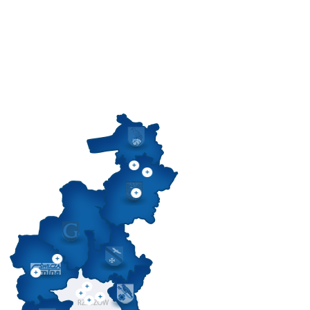
SZPITAL CHORÓB PŁUC I OPIEKA DŁUGOTERMINOWA IM. ŚW. JANA PAWŁA II W
GÓRNIE
ZARZĄD DRÓG POWIATOWYCH W RZESZOWIE