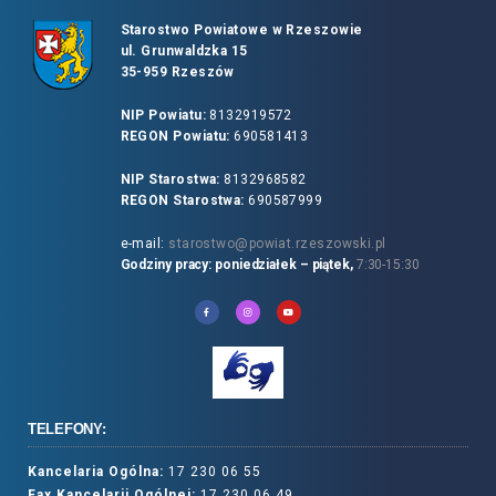
Starostwo Powiatowe w Rzeszowie
ul. Grunwaldzka 15
35-959 Rzeszów
NIP Powiatu:
8132919572
REGON Powiatu:
690581413
NIP Starostwa:
8132968582
REGON Starostwa:
690587999
e-mail:
starostwo@powiat.rzeszowski.pl
Godziny pracy: poniedziałek – piątek,
7:30-15:30
TELEFONY:
Kancelaria Ogólna:
17 230 06 55
Fax Kancelarii Ogólnej:
17 230 06 49