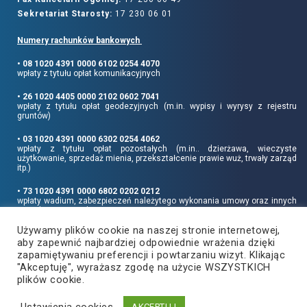
Sekretariat Starosty:
17 230 06 01
Numery rachunków bankowych
• 08 1020 4391 0000 6102 0254 4070
wpłaty z tytułu opłat komunikacyjnych
• 26 1020 4405 0000 2102 0602 7041
wpłaty z tytułu opłat geodezyjnych (m.in. wypisy i wyrysy z rejestru
gruntów)
• 03 1020 4391 0000 6302 0254 4062
wpłaty z tytułu opłat pozostałych (m.in.. dzierżawa, wieczyste
użytkowanie, sprzedaż mienia, przekształcenie prawie wuż, trwały zarząd
itp.)
• 73 1020 4391 0000 6802 0202 0212
wpłaty wadium, zabezpieczeń należytego wykonania umowy oraz innych
sum depozytowych
Używamy plików cookie na naszej stronie internetowej,
Informujemy, że opłatę skarbową należy uiszczać na rachunek Urzędu
aby zapewnić najbardziej odpowiednie wrażenia dzięki
Miasta Rzeszowa:
• 90 1240 6960 3851 0062 0000 0423
zapamiętywaniu preferencji i powtarzaniu wizyt. Klikając
"Akceptuję", wyrażasz zgodę na użycie WSZYSTKICH
plików cookie.
Ustawienia cookies
Copyright
2021
©
Produkcja i hosting:
AKCEPTUJ