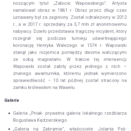
noszącym tytuł „Zabicie Wapowskiego”. Artysta
namalował obraz w 1861 r. Obraz przez długi czas
uznawany był za zaginiony. Został odnaleziony w 2012
r., a w 2017 r. sprzedany za 3,7 mln zł anonimowemu
nabywcy. Dzieło przedstawia tragiczny incydent, który
rozegrał się podczas turnieju uświetniającego
koronację Henryka Walezego w 1574 r. Wapowski
stanął jako rozjemca pomiędzy dwoma walczącymi
ze sobą magnatami. W trakcie tej interwencji
Wapowski został zabity przez jednego z nich –
znanego awanturnika, któremu jednak wymierzono
sprawiedliwość – 10 lat później został stracony na
zamku królewskim na Wawelu.
Galerie
Galeria „Pniak- prywatna galeria lokalnego rzeźbiarza
Bogusława Kędzierskiego
„Galeria na Zabramie”, właściciele: Jolanta Pyś-