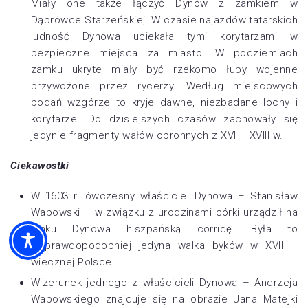
Miały one także łączyć Dynów z zamkiem w
Dąbrówce Starzeńskiej. W czasie najazdów tatarskich
ludność Dynowa uciekała tymi korytarzami w
bezpieczne miejsca za miasto. W podziemiach
zamku ukryte miały być rzekomo łupy wojenne
przywożone przez rycerzy. Według miejscowych
podań wzgórze to kryje dawne, niezbadane lochy i
korytarze. Do dzisiejszych czasów zachowały się
jedynie fragmenty wałów obronnych z XVI – XVIII w.
Ciekawostki
W 1603 r. ówczesny właściciel Dynowa – Stanisław
Wapowski – w związku z urodzinami córki urządził na
rynku Dynowa hiszpańską corridę. Była to
najprawdopodobniej jedyna walka byków w XVII –
wiecznej Polsce.
Wizerunek jednego z właścicieli Dynowa – Andrzeja
Wapowskiego znajduje się na obrazie Jana Matejki