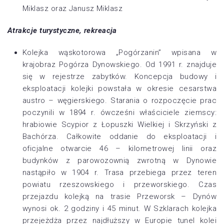
Miklasz oraz Janusz Miklasz
Atrakcje turystyczne, rekreacja
Kolejka wąskotorowa „Pogórzanin” wpisana w
krajobraz Pogórza Dynowskiego. Od 1991 r. znajduje
się w rejestrze zabytków. Koncepcja budowy i
eksploatacji kolejki powstała w okresie cesarstwa
austro – węgierskiego. Starania o rozpoczęcie prac
poczynili w 1894 r. ówcześni właściciele ziemscy:
hrabiowie Scypior z Łopuszki Wielkiej i Skrzyński z
Bachórza. Całkowite oddanie do eksploatacji i
oficjalne otwarcie 46 – kilometrowej linii oraz
budynków z parowozownią zwrotną w Dynowie
nastąpiło w 1904 r. Trasa przebiega przez teren
powiatu rzeszowskiego i przeworskiego. Czas
przejazdu kolejką na trasie Przeworsk – Dynów
wynosi ok. 2 godziny i 45 minut. W Szklarach kolejka
przejeżdża przez najdłuższy w Europie tunel kolei