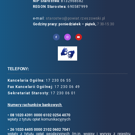
NIP Starostwa:
8132968582
REGON Starostwa:
690587999
e-mail:
starostwo@powiat.rzeszowski.pl
Godziny pracy: poniedziałek – piątek,
7:30-15:30
TELEFONY:
Kancelaria Ogólna:
17 230 06 55
Fax Kancelarii Ogólnej:
17 230 06 49
Sekretariat Starosty:
17 230 06 01
Numery rachunków bankowych
• 08 1020 4391 0000 6102 0254 4070
wpłaty z tytułu opłat komunikacyjnych
• 26 1020 4405 0000 2102 0602 7041
wpłaty z tytułu opłat geodezyjnych (m.in. wypisy i wyrysy z rejestru