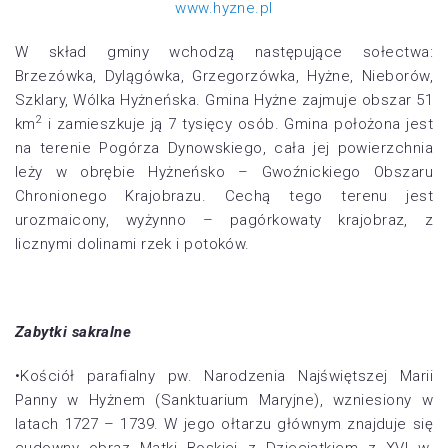
www.hyzne.pl
W skład gminy wchodzą następujące sołectwa:
Brzezówka, Dylągówka, Grzegorzówka, Hyżne, Nieborów,
Szklary, Wólka Hyżneńska. Gmina Hyżne zajmuje obszar 51
2
km
i zamieszkuje ją 7 tysięcy osób. Gmina położona jest
na terenie Pogórza Dynowskiego, cała jej powierzchnia
leży w obrębie Hyżneńsko – Gwoźnickiego Obszaru
Chronionego Krajobrazu. Cechą tego terenu jest
urozmaicony, wyżynno – pagórkowaty krajobraz, z
licznymi dolinami rzek i potoków.
Zabytki sakralne
•Kościół parafialny pw. Narodzenia Najświętszej Marii
Panny w Hyżnem (Sanktuarium Maryjne), wzniesiony w
latach 1727 – 1739. W jego ołtarzu głównym znajduje się