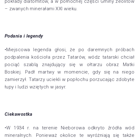
pokłady diatomitów, a w północnej części Gminy zeolitów
– zwanych minerałami XXI wieku.
Podania i legendy
•Miejscowa legenda głosi, że po daremnych próbach
podpalenia kościoła przez Tatarów, wódz tatarski chciał
pociąć szablą znajdujący się w ołtarzu obraz Matki
Boskiej. Padł martwy w momencie, gdy się na niego
zamierzył. Tatarzy uciekli w popłochu porzucając zdobyte
łupy i ludzi wziętych w jasyr.
Ciekawostka
•W 1934 r. na terenie Nieborowa odkryto źródła wód
mineralnych. Ponieważ okolice te wyróżniają się także