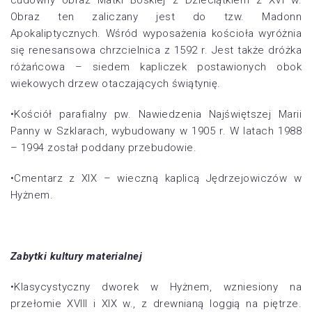
cudowny obraz Matki Boskiej z Dzieciątkiem z XVI w.
Obraz ten zaliczany jest do tzw. Madonn
Apokaliptycznych. Wśród wyposażenia kościoła wyróżnia
się renesansowa chrzcielnica z 1592 r. Jest także dróżka
różańcowa – siedem kapliczek postawionych obok
wiekowych drzew otaczających świątynię.
•Kościół parafialny pw. Nawiedzenia Najświętszej Marii
Panny w Szklarach, wybudowany w 1905 r. W latach 1988
– 1994 został poddany przebudowie.
•Cmentarz z XIX – wieczną kaplicą Jędrzejowiczów w
Hyżnem.
Zabytki kultury materialnej
•Klasycystyczny dworek w Hyżnem, wzniesiony na
przełomie XVIII i XIX w., z drewnianą loggią na piętrze.