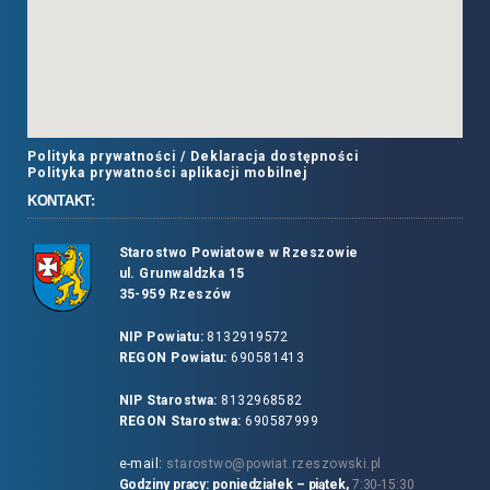
Polityka prywatności /
Deklaracja dostępności
Polityka prywatności aplikacji mobilnej
KONTAKT:
Starostwo Powiatowe w Rzeszowie
ul. Grunwaldzka 15
35-959 Rzeszów
NIP Powiatu:
8132919572
REGON Powiatu:
690581413
NIP Starostwa:
8132968582
REGON Starostwa:
690587999
e-mail:
starostwo@powiat.rzeszowski.pl
Godziny pracy: poniedziałek – piątek,
7:30-15:30