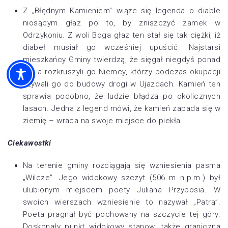
Z „Błędnym Kamieniem” wiąże się legenda o diable
niosącym głaz po to, by zniszczyć zamek w
Odrzykoniu. Z woli Boga głaz ten stał się tak ciężki, iż
diabeł musiał go wcześniej upuścić. Najstarsi
mieszkańcy Gminy twierdzą, że sięgał niegdyś ponad
las, a rozkruszyli go Niemcy, którzy podczas okupacji
używali go do budowy drogi w Ujazdach. Kamień ten
sprawia podobno, że ludzie błądzą po okolicznych
lasach. Jedna z legend mówi, że kamień zapada się w
ziemię – wraca na swoje miejsce do piekła.
Ciekawostki
Na terenie gminy rozciągają się wzniesienia pasma
„Wilcze”. Jego widokowy szczyt (506 m n.p.m.) był
ulubionym miejscem poety Juliana Przybosia. W
swoich wierszach wzniesienie to nazywał „Patrą”.
Poeta pragnął być pochowany na szczycie tej góry.
Doskonały punkt widokowy stanowi także graniczna