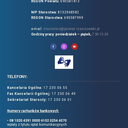
REGON Powiatu:
690581413
NIP Starostwa:
8132968582
REGON Starostwa:
690587999
e-mail:
starostwo@powiat.rzeszowski.pl
Godziny pracy: poniedziałek – piątek,
7:30-15:30
TELEFONY:
Kancelaria Ogólna:
17 230 06 55
Fax Kancelarii Ogólnej:
17 230 06 49
Sekretariat Starosty:
17 230 06 01
Numery rachunków bankowych
• 08 1020 4391 0000 6102 0254 4070
wpłaty z tytułu opłat komunikacyjnych