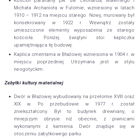
Kościół parafialny pw. św. Leonarda, Walentego i
Michała Archanioła w Futomie, wzniesiony w latach
1910 – 1912 na miejscu starego. Nowy, murowany był
konsekrowany w 1922 r. Wewnątrz zostały
umieszczone elementy wyposażenia ze starego
kościoła. Poniżej świątyni stoi kapliczka
upamiętniająca tę budowę.
Kaplica cmentarna w Błażowej wzniesiona w 1904 r. w
miejscu poprzedniej. Utrzymana jest w stylu
neogotyckim.
Zabytki kultury materialnej
Dwór w Błażowej wybudowany na przełomie XVIII oraz
XIX w. Po przebudowie w 1977 r. został
zniekształcony. Był to budynek drewniany, o
mniejszym obrysie niż obecnie, z piwnicami
wykonanymi z kamienia. Dwór znajduje się w
otoczeniu zabytkowego parku.