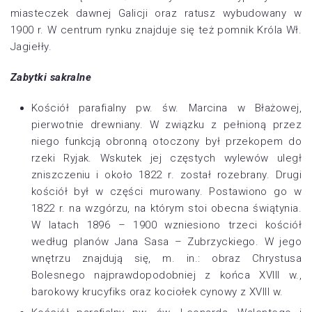
miasteczek dawnej Galicji oraz ratusz wybudowany w
1900 r. W centrum rynku znajduje się też pomnik Króla Wł.
Jagiełły.
Zabytki sakralne
Kościół parafialny pw. św. Marcina w Błażowej,
pierwotnie drewniany. W związku z pełnioną przez
niego funkcją obronną otoczony był przekopem do
rzeki Ryjak. Wskutek jej częstych wylewów uległ
zniszczeniu i około 1822 r. został rozebrany. Drugi
kościół był w części murowany. Postawiono go w
1822 r. na wzgórzu, na którym stoi obecna świątynia.
W latach 1896 – 1900 wzniesiono trzeci kościół
według planów Jana Sasa – Zubrzyckiego. W jego
wnętrzu znajdują się, m. in.: obraz Chrystusa
Bolesnego najprawdopodobniej z końca XVIII w.,
barokowy krucyfiks oraz kociołek cynowy z XVIII w.