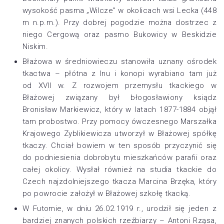
wysokość pasma „Wilcze” w okolicach wsi Lecka (448
m n.p.m.). Przy dobrej pogodzie można dostrzec z
niego Cergową oraz pasmo Bukowicy w Beskidzie
Niskim.
Błażowa w średniowieczu stanowiła uznany ośrodek
tkactwa – płótna z lnu i konopi wyrabiano tam już
od XVII w. Z rozwojem przemysłu tkackiego w
Błażowej związany był błogosławiony ksiądz
Bronisław Markiewicz, który w latach 1877-1884 objął
tam probostwo. Przy pomocy ówczesnego Marszałka
Krajowego Zyblikiewicza utworzył w Błażowej spółkę
tkaczy. Chciał bowiem w ten sposób przyczynić się
do podniesienia dobrobytu mieszkańców parafii oraz
całej okolicy. Wysłał również na studia tkackie do
Czech najzdolniejszego tkacza Marcina Brzęka, który
po powrocie założył w Błażowej szkołę tkacką.
W Futomie, w dniu 26.02.1919 r., urodził się jeden z
bardziej znanych polskich rzeźbiarzy – Antoni Rząsa,