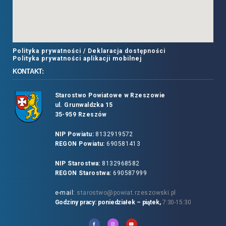
Polityka prywatności /
Deklaracja dostępności
Polityka prywatności aplikacji mobilnej
KONTAKT:
Starostwo Powiatowe w Rzeszowie
ul. Grunwaldzka 15
35-959 Rzeszów
NIP Powiatu:
8132919572
REGON Powiatu:
690581413
NIP Starostwa:
8132968582
REGON Starostwa:
690587999
e-mail:
starostwo@powiat.rzeszowski.pl
Godziny pracy: poniedziałek – piątek,
7:30-15:30