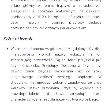
We wnętrzu kościoła znajduje się późnorenesansowy
ołtarz główny, w formie tryptyku o nieruchomych
skrzydłach, z obrazami malowanymi na deskach,
pochodzący z 1613 r. Nieopodal kościoła rosną stare
dęby i jawory – pomniki przyrody będące
pozostałościami po dawnym parku dworskim.
Podania i legendy
W zakątkach pasma wzgórz Marii Magdaleny leży kilka
miejscowości, których nazwy wskazują na ich
interesującą przeszłość. Są to takie przysiółki jak:
Rzym, Grodzisko, Przysłupy. Podobno w Rzymie był
dawno temu zwyczaj wybierania raz do roku
miejscowego „papieża” zwanego „papiżem”. W
Grodzisku miał niegdyś rzekomo znajdować się gród
warowny. Nazwa przysiółka Przysłupy wywodzi się
prawdopodobnie od słowa „przysłup”, które
charakterystyczne jest dla nazewnictwa wołoskiego.