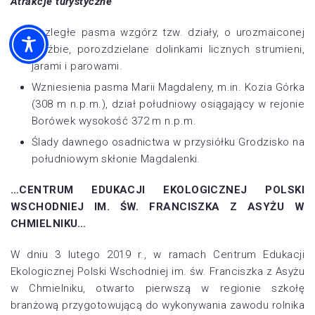
Atrakcje turystyczne
Rozległe pasma wzgórz tzw. działy, o urozmaiconej
rzeźbie, porozdzielane dolinkami licznych strumieni,
jarami i parowami.
Wzniesienia pasma Marii Magdaleny, m.in. Kozia Górka
(308 m n.p.m.), dział południowy osiągający w rejonie
Borówek wysokość 372 m n.p.m.
Ślady dawnego osadnictwa w przysiółku Grodzisko na
południowym skłonie Magdalenki.
…CENTRUM EDUKACJI EKOLOGICZNEJ POLSKI
WSCHODNIEJ IM. ŚW. FRANCISZKA Z ASYŻU W
CHMIELNIKU…
W dniu 3 lutego 2019 r., w ramach Centrum Edukacji
Ekologicznej Polski Wschodniej im. św. Franciszka z Asyżu
w Chmielniku, otwarto pierwszą w regionie szkołę
branżową przygotowującą do wykonywania zawodu rolnika