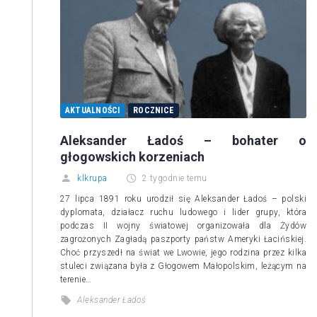
AKTUALNOŚCI
ROCZNICE
Aleksander Ładoś – bohater o
głogowskich korzeniach
klkrupa
2 tygodnie temu
27 lipca 1891 roku urodził się Aleksander Ładoś – polski
dyplomata, działacz ruchu ludowego i lider grupy, która
podczas II wojny światowej organizowała dla Żydów
zagrożonych Zagładą paszporty państw Ameryki Łacińskiej.
Choć przyszedł na świat we Lwowie, jego rodzina przez kilka
stuleci związana była z Głogowem Małopolskim, leżącym na
terenie…
Aleksander Ładoś