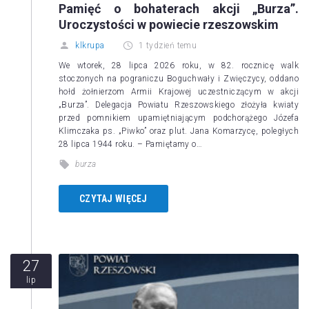
Pamięć o bohaterach akcji „Burza”.
Uroczystości w powiecie rzeszowskim
klkrupa
1 tydzień temu
We wtorek, 28 lipca 2026 roku, w 82. rocznicę walk
stoczonych na pograniczu Boguchwały i Zwięczycy, oddano
hołd żołnierzom Armii Krajowej uczestniczącym w akcji
„Burza”. Delegacja Powiatu Rzeszowskiego złożyła kwiaty
przed pomnikiem upamiętniającym podchorążego Józefa
Klimczaka ps. „Piwko” oraz plut. Jana Komarzycę, poległych
28 lipca 1944 roku. – Pamiętamy o…
burza
CZYTAJ WIĘCEJ
27
lip