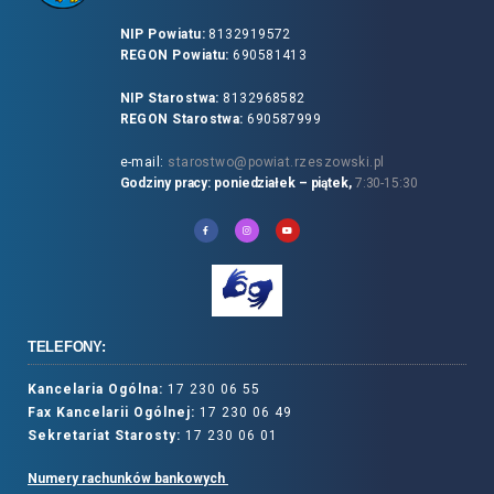
NIP Powiatu:
8132919572
REGON Powiatu:
690581413
NIP Starostwa:
8132968582
REGON Starostwa:
690587999
e-mail:
starostwo@powiat.rzeszowski.pl
Godziny pracy: poniedziałek – piątek,
7:30-15:30
TELEFONY:
Kancelaria Ogólna:
17 230 06 55
Fax Kancelarii Ogólnej:
17 230 06 49
Sekretariat Starosty:
17 230 06 01
Numery rachunków bankowych