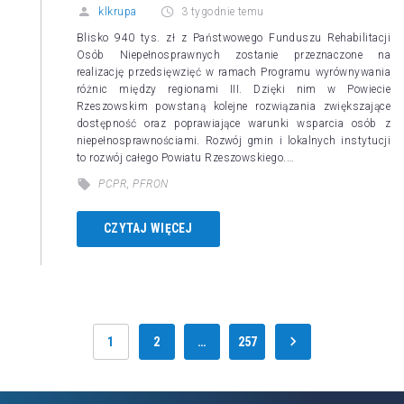
klkrupa
3 tygodnie temu
Blisko 940 tys. zł z Państwowego Funduszu Rehabilitacji
Osób Niepełnosprawnych zostanie przeznaczone na
realizację przedsięwzięć w ramach Programu wyrównywania
różnic między regionami III. Dzięki nim w Powiecie
Rzeszowskim powstaną kolejne rozwiązania zwiększające
dostępność oraz poprawiające warunki wsparcia osób z
niepełnosprawnościami. Rozwój gmin i lokalnych instytucji
to rozwój całego Powiatu Rzeszowskiego.…
PCPR
,
PFRON
CZYTAJ WIĘCEJ
1
2
…
257