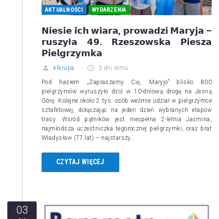
AKTUALNOŚCI
WYDARZENIA
𝗡𝗶𝗲𝘀𝗶𝗲 𝗶𝗰𝗵 𝘄𝗶𝗮𝗿𝗮, 𝗽𝗿𝗼𝘄𝗮𝗱𝘇𝗶 𝗠𝗮𝗿𝘆𝗷𝗮 –
𝗿𝘂𝘀𝘇𝘆ł𝗮 𝟰𝟵. 𝗥𝘇𝗲𝘀𝘇𝗼𝘄𝘀𝗸𝗮 𝗣𝗶𝗲𝘀𝘇𝗮
𝗣𝗶𝗲𝗹𝗴𝗿𝘇𝘆𝗺𝗸𝗮
klkrupa
3 dni temu
Pod hasłem „Zapraszamy Cię, Maryjo” blisko 800
pielgrzymów wyruszyło dziś w 10-dniową drogę na Jasną
Górę. Kolejne około 2 tys. osób weźmie udział w pielgrzymce
sztafetowej, dołączając na jeden dzień wybranych etapów
trasy. Wśród pątników jest niespełna 2-letnia Jaśmina,
najmłodsza uczestniczka tegorocznej pielgrzymki, oraz brat
Władysław (77 lat) – najstarszy…
CZYTAJ WIĘCEJ
03