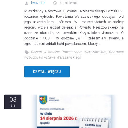
lwozniak
4 dni temu
Mieszkańcy Rzeszowa i Powiatu Rzeszowskiego uczcili 82.
rocznicę wybuchu Powstania Warszawskiego, oddając hołd
jego uczestnikom i ofiarom. W uroczystościach w stolicy
regionu wzięła udział delegacja Powiatu Rzeszowskiego na
czele ze starostą rzeszowskim Krzysztofem Jaroszem. O
godzinie 17.00 – w godzinę „W” – zabrzmiały syreny, a
zgromadzeni oddali hołd powstańcom, którzy…
Razem w hołdzie Powstańcom Warszawskim
,
Rocznica
wybuchu Powstania Warszawskiego
CZYTAJ WIĘCEJ
03
sie