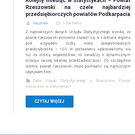
Kolejny miesiąc w statystykach – Powiat
Rzeszowski na czele najbardziej
przedsiębiorczych powiatów Podkarpacia
lwozniak
1 rok temu
Z najnowszych danych Urzędu Statystycznego wynika, że
powiat rzeszowski ponownie znalazł się w czołówce regionu
pod względem liczby nowo zarejestrowanych
przedsiębiorstw – 150. W zestawieniu uplasowaliśmy się
tuż za stolicą województwa, co świadczy o dynamicznym
rozwoju naszej lokalnej przedsiębiorczości. Co szczególnie
istotne, powiat rzeszowski może pochwalić się najniższym
odpływem firm…
Dane Urzędu Statystycznego w Rzeszowie
,
Powiat
rzeszowski w statystykach
CZYTAJ WIĘCEJ