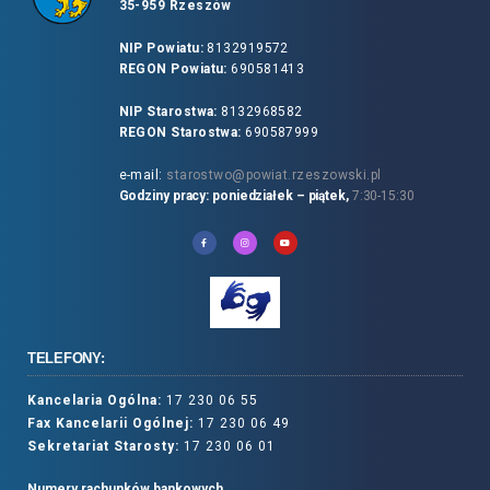
35-959 Rzeszów
NIP Powiatu:
8132919572
REGON Powiatu:
690581413
NIP Starostwa:
8132968582
REGON Starostwa:
690587999
e-mail:
starostwo@powiat.rzeszowski.pl
Godziny pracy: poniedziałek – piątek,
7:30-15:30
TELEFONY:
Kancelaria Ogólna:
17 230 06 55
Fax Kancelarii Ogólnej:
17 230 06 49
Sekretariat Starosty:
17 230 06 01
Numery rachunków bankowych