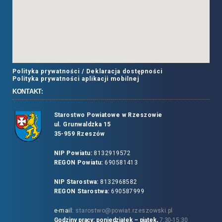
Polityka prywatności /
Deklaracja dostępności
Polityka prywatności aplikacji mobilnej
KONTAKT:
Starostwo Powiatowe w Rzeszowie
ul. Grunwaldzka 15
35-959 Rzeszów
NIP Powiatu:
8132919572
REGON Powiatu:
690581413
NIP Starostwa:
8132968582
REGON Starostwa:
690587999
e-mail:
starostwo@powiat.rzeszowski.pl
Godziny pracy: poniedziałek – piątek,
7:30-15:30