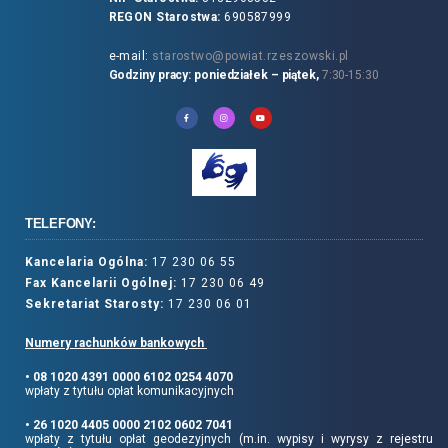
REGON Starostwa:
690587999
e-mail:
starostwo@powiat.rzeszowski.pl
Godziny pracy: poniedziałek – piątek,
7:30-15:30
TELEFONY:
Kancelaria Ogólna:
17 230 06 55
Fax Kancelarii Ogólnej:
17 230 06 49
Sekretariat Starosty:
17 230 06 01
Numery rachunków bankowych
• 08 1020 4391 0000 6102 0254 4070
wpłaty z tytułu opłat komunikacyjnych
• 26 1020 4405 0000 2102 0602 7041
wpłaty z tytułu opłat geodezyjnych (m.in. wypisy i wyrysy z rejestru