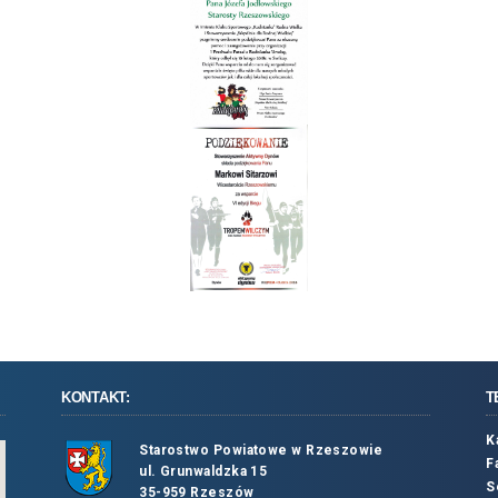
KONTAKT:
T
K
Starostwo Powiatowe w Rzeszowie
F
ul. Grunwaldzka 15
S
35-959 Rzeszów