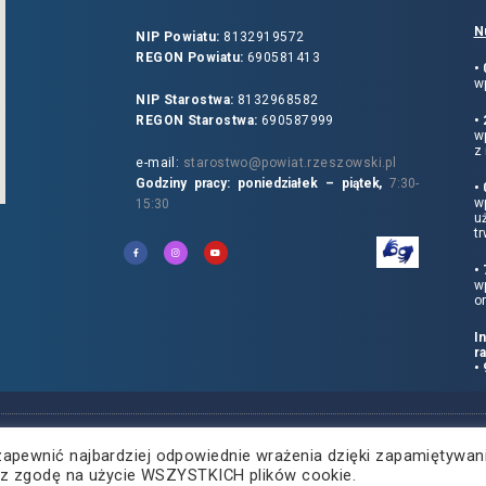
N
NIP Powiatu:
8132919572
REGON Powiatu:
690581413
•
wp
NIP Starostwa:
8132968582
REGON Starostwa:
690587999
•
w
z 
e-mail:
starostwo@powiat.rzeszowski.pl
Godziny pracy: poniedziałek – piątek,
7:30-
•
wp
15:30
u
tr
•
w
o
I
r
•
zapewnić najbardziej odpowiednie wrażenia dzięki zapamiętywan
żasz zgodę na użycie WSZYSTKICH plików cookie.