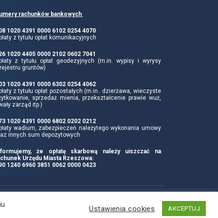
umery rachunków bankowych
 08 1020 4391 0000 6102 0254 4070
łaty z tytułu opłat komunikacyjnych
 26 1020 4405 0000 2102 0602 7041
płaty z tytułu opłat geodezyjnych (m.in. wypisy i wyrysy
rejestru gruntów)
 03 1020 4391 0000 6302 0254 4062
łaty z tytułu opłat pozostałych (m.in.. dzierżawa, wieczyste
żytkowanie, sprzedaż mienia, przekształcenie prawie wuż,
wały zarząd itp.)
 73 1020 4391 0000 6802 0202 0212
płaty wadium, zabezpieczeń należytego wykonania umowy
raz innych sum depozytowych
nformujemy, że opłatę skarbową należy uiszczać na
achunek Urzędu Miasta Rzeszowa:
 90 1240 6960 3851 0062 0000 0423
Produkcja i hosting:
iu
Ustawienia cookies
AKCEPTUJ
ZETO-RZESZÓW Sp. z o.o.