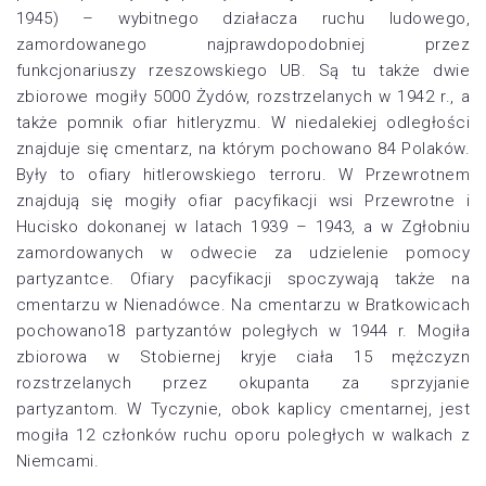
1945) – wybitnego działacza ruchu ludowego,
zamordowanego najprawdopodobniej przez
funkcjonariuszy rzeszowskiego UB. Są tu także dwie
zbiorowe mogiły 5000 Żydów, rozstrzelanych w 1942 r., a
także pomnik ofiar hitleryzmu. W niedalekiej odległości
znajduje się cmentarz, na którym pochowano 84 Polaków.
Były to ofiary hitlerowskiego terroru. W Przewrotnem
znajdują się mogiły ofiar pacyfikacji wsi Przewrotne i
Hucisko dokonanej w latach 1939 – 1943, a w Zgłobniu
zamordowanych w odwecie za udzielenie pomocy
partyzantce. Ofiary pacyfikacji spoczywają także na
cmentarzu w Nienadówce. Na cmentarzu w Bratkowicach
pochowano18 partyzantów poległych w 1944 r. Mogiła
zbiorowa w Stobiernej kryje ciała 15 mężczyzn
rozstrzelanych przez okupanta za sprzyjanie
partyzantom. W Tyczynie, obok kaplicy cmentarnej, jest
mogiła 12 członków ruchu oporu poległych w walkach z
Niemcami.