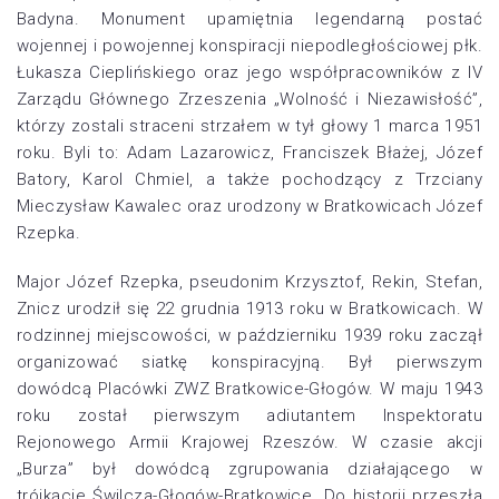
Badyna. Monument upamiętnia legendarną postać
wojennej i powojennej konspiracji niepodległościowej płk.
Łukasza Cieplińskiego oraz jego współpracowników z IV
Zarządu Głównego Zrzeszenia „Wolność i Niezawisłość”,
którzy zostali straceni strzałem w tył głowy 1 marca 1951
roku. Byli to: Adam Lazarowicz, Franciszek Błażej, Józef
Batory, Karol Chmiel, a także pochodzący z Trzciany
Mieczysław Kawalec oraz urodzony w Bratkowicach Józef
Rzepka.
Major Józef Rzepka, pseudonim Krzysztof, Rekin, Stefan,
Znicz urodził się 22 grudnia 1913 roku w Bratkowicach. W
rodzinnej miejscowości, w październiku 1939 roku zaczął
organizować siatkę konspiracyjną. Był pierwszym
dowódcą Placówki ZWZ Bratkowice-Głogów. W maju 1943
roku został pierwszym adiutantem Inspektoratu
Rejonowego Armii Krajowej Rzeszów. W czasie akcji
„Burza” był dowódcą zgrupowania działającego w
trójkącie Świlcza-Głogów-Bratkowice. Do historii przeszła