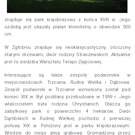
znajduje się park krajobrazowy z końca XVIII w. Jego
ozdobą jest okazały platan klonolistny o obwodzie 500
cm.
W Zgłobniu znajduje się neoklasycystyczny, otoczony
starymi drzewami, dwór rodziny Straszewskich. Aktualnie
jest to siedziba Warsztatu Terapii Zajęciowej.
Interesujące są także zespoły podworskie w
miejscowościach: Trzciana, Rudna Wielka i Dąbrowa.
Zespół podworski w Trzcianie wzniesiony został pod
koniec XIX w. Był poddany przebudowie w 1959 r. Jego
właścicielem była rodzina Chrystianich. Otacza go
zabytkowy park o powierzchni 4 hektarów. Dwór
Dąmbskich w Rudnej Wielkiej pochodzi z pierwszej
połowy XIX w. Położony jest w parku krajobrazowym.
Wiedzie do niego aleja grabowa. Gromadzona przez