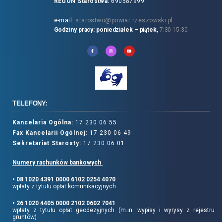
REGON Starostwa:
690587999
e-mail:
starostwo@powiat.rzeszowski.pl
Godziny pracy: poniedziałek – piątek,
7:30-15:30
TELEFONY:
Kancelaria Ogólna:
17 230 06 55
Fax Kancelarii Ogólnej:
17 230 06 49
Sekretariat Starosty:
17 230 06 01
Numery rachunków bankowych
• 08 1020 4391 0000 6102 0254 4070
wpłaty z tytułu opłat komunikacyjnych
• 26 1020 4405 0000 2102 0602 7041
wpłaty z tytułu opłat geodezyjnych (m.in. wypisy i wyrysy z rejestru
gruntów)