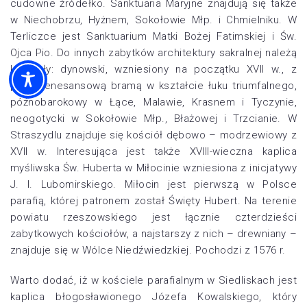
cudowne źródełko. Sanktuaria Maryjne znajdują się także
w Niechobrzu, Hyżnem, Sokołowie Młp. i Chmielniku. W
Terliczce jest Sanktuarium Matki Bożej Fatimskiej i Św.
Ojca Pio. Do innych zabytków architektury sakralnej należą
kościoły: dynowski, wzniesiony na początku XVII w., z
późnorenesansową bramą w kształcie łuku triumfalnego,
późnobarokowy w Łące, Malawie, Krasnem i Tyczynie,
neogotycki w Sokołowie Młp., Błażowej i Trzcianie. W
Straszydlu znajduje się kościół dębowo – modrzewiowy z
XVII w. Interesująca jest także XVIII-wieczna kaplica
myśliwska Św. Huberta w Miłocinie wzniesiona z inicjatywy
J. I. Lubomirskiego. Miłocin jest pierwszą w Polsce
parafią, której patronem został Święty Hubert. Na terenie
powiatu rzeszowskiego jest łącznie czterdzieści
zabytkowych kościołów, a najstarszy z nich – drewniany –
znajduje się w Wólce Niedźwiedzkiej. Pochodzi z 1576 r.
Warto dodać, iż w kościele parafialnym w Siedliskach jest
kaplica błogosławionego Józefa Kowalskiego, który