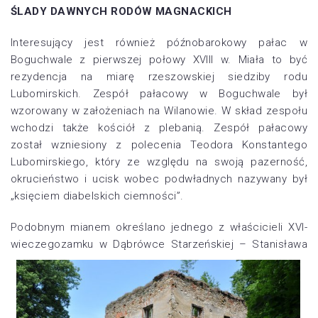
ŚLADY DAWNYCH RODÓW MAGNACKICH
Interesujący jest również późnobarokowy pałac w
Boguchwale z pierwszej połowy XVIII w. Miała to być
rezydencja na miarę rzeszowskiej siedziby rodu
Lubomirskich. Zespół pałacowy w Boguchwale był
wzorowany w założeniach na Wilanowie. W skład zespołu
wchodzi także kościół z plebanią. Zespół pałacowy
został wzniesiony z polecenia Teodora Konstantego
Lubomirskiego, który ze względu na swoją pazerność,
okrucieństwo i ucisk wobec podwładnych nazywany był
„księciem diabelskich ciemności”.
Podobnym mianem określano jednego z właścicieli XVI-
wieczego
zamku w Dąbrówce Starzeńskiej – Stanisława