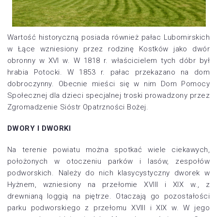
Wartość historyczną posiada również pałac Lubomirskich
w Łące wzniesiony przez rodzinę Kostków jako dwór
obronny w XVI w. W 1818 r. właścicielem tych dóbr był
hrabia Potocki. W 1853 r. pałac przekazano na dom
dobroczynny. Obecnie mieści się w nim Dom Pomocy
Społecznej dla dzieci specjalnej troski prowadzony przez
Zgromadzenie Sióstr Opatrzności Bożej.
DWORY I DWORKI
Na terenie powiatu można spotkać wiele ciekawych,
położonych w otoczeniu parków i lasów, zespołów
podworskich. Należy do nich klasycystyczny dworek w
Hyżnem, wzniesiony na przełomie XVIII i XIX w., z
drewnianą loggią na piętrze. Otaczają go pozostałości
parku podworskiego z przełomu XVIII i XIX w. W jego