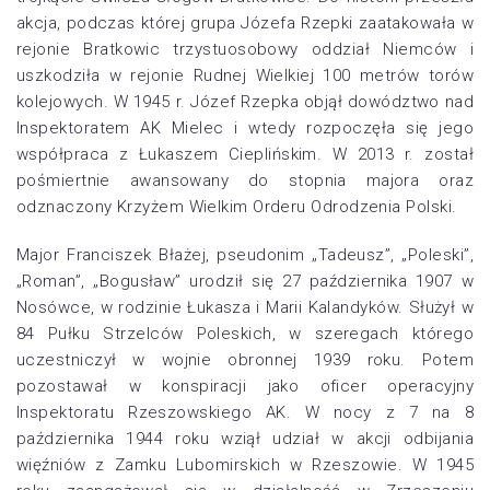
akcja, podczas której grupa Józefa Rzepki zaatakowała w
rejonie Bratkowic trzystuosobowy oddział Niemców i
uszkodziła w rejonie Rudnej Wielkiej 100 metrów torów
kolejowych. W 1945 r. Józef Rzepka objął dowództwo nad
Inspektoratem AK Mielec i wtedy rozpoczęła się jego
współpraca z Łukaszem Cieplińskim. W 2013 r. został
pośmiertnie awansowany do stopnia majora oraz
odznaczony Krzyżem Wielkim Orderu Odrodzenia Polski.
Major Franciszek Błażej, pseudonim „Tadeusz”, „Poleski”,
„Roman”, „Bogusław” urodził się 27 października 1907 w
Nosówce, w rodzinie Łukasza i Marii Kalandyków. Służył w
84 Pułku Strzelców Poleskich, w szeregach którego
uczestniczył w wojnie obronnej 1939 roku. Potem
pozostawał w konspiracji jako oficer operacyjny
Inspektoratu Rzeszowskiego AK. W nocy z 7 na 8
października 1944 roku wziął udział w akcji odbijania
więźniów z Zamku Lubomirskich w Rzeszowie. W 1945