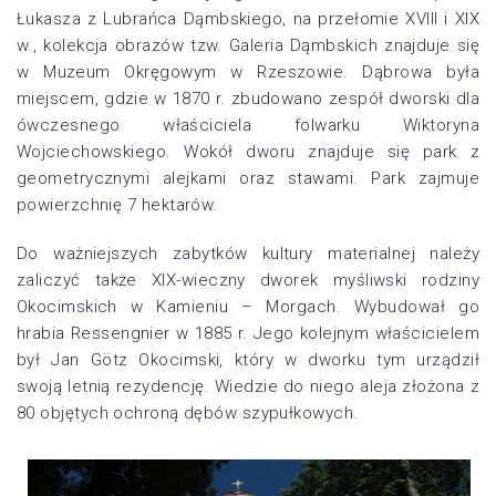
Łukasza z Lubrańca Dąmbskiego, na przełomie XVIII i XIX
w., kolekcja obrazów tzw. Galeria Dąmbskich znajduje się
w Muzeum Okręgowym w Rzeszowie. Dąbrowa była
miejscem, gdzie w 1870 r. zbudowano zespół dworski dla
ówczesnego właściciela folwarku Wiktoryna
Wojciechowskiego. Wokół dworu znajduje się park z
geometrycznymi alejkami oraz stawami. Park zajmuje
powierzchnię 7 hektarów.
Do ważniejszych zabytków kultury materialnej należy
zaliczyć także XIX-wieczny dworek myśliwski rodziny
Okocimskich w Kamieniu – Morgach. Wybudował go
hrabia Ressengnier w 1885 r. Jego kolejnym właścicielem
był Jan Götz Okocimski, który w dworku tym urządził
swoją letnią rezydencję. Wiedzie do niego aleja złożona z
80 objętych ochroną dębów szypułkowych.