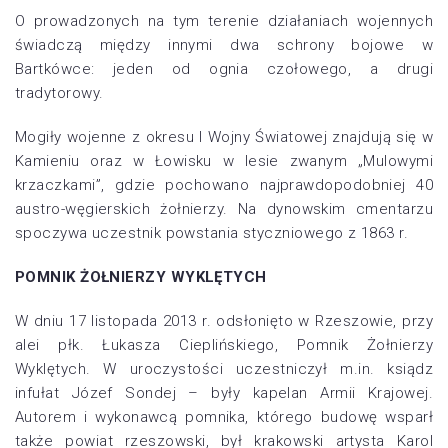
O prowadzonych na tym terenie działaniach wojennych
świadczą między innymi dwa schrony bojowe w
Bartkówce: jeden od ognia czołowego, a drugi
tradytorowy.
Mogiły wojenne z okresu I Wojny Światowej znajdują się w
Kamieniu oraz w Łowisku w lesie zwanym „Mulowymi
krzaczkami”, gdzie pochowano najprawdopodobniej 40
austro-węgierskich żołnierzy. Na dynowskim cmentarzu
spoczywa uczestnik powstania styczniowego z 1863 r.
POMNIK ŻOŁNIERZY WYKLĘTYCH
W dniu 17 listopada 2013 r. odsłonięto w Rzeszowie, przy
alei płk. Łukasza Cieplińskiego, Pomnik Żołnierzy
Wyklętych. W uroczystości uczestniczył m.in. ksiądz
infułat Józef Sondej – były kapelan Armii Krajowej.
Autorem i wykonawcą pomnika, którego budowę wsparł
także powiat rzeszowski, był krakowski artysta Karol