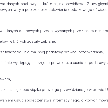
twa danych osobowych, które są nieprawidłowe. Z uwzględn
obowych, w tym poprzez przedstawienie dodatkowego oświadc
twa danych osobowych przechowywanych przez nas w następu
lów, w których zostały zebrane,
przetwarzanie i nie ma innej podstawy prawnej przetwarzania,
ia i nie występują nadrzędne prawnie uzasadnione podstawy p
rawem,
ązania się z obowiązku prawnego przewidzianego w prawie Uni
waniem usług społeczeństwa informacyjnego, o których mowa w