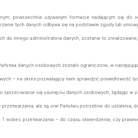
wanym, powszechnie używanym formacie nadającym się do
twarzanie tych danych odbywa się na podstawie zgody lub umo
h do innego administratora danych, zostanie to zrealizowane, 
Państwa danych osobowych zostało ograniczone, w następują
wych – na okres pozwalający nam sprawdzić prawidłowość ty
o sprzeciwiacie się usunięciu danych osobowych, żądając w z
przetwarzania, ale są one Państwu potrzebne do ustalenia, d
t. 1 wobec przetwarzania – do czasu stwierdzenia, czy prawni