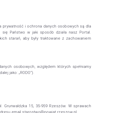
a prywatność i ochrona danych osobowych są dla
się Państwo w jaki sposób działa nasz Portal.
kich starań, aby były traktowane z zachowaniem
 danych osobowych, względem których spełniamy
alej jako: „RODO”).
l. Grunwaldzka 15, 35-959 Rzeszów. W sprawach
dresu email starostwo@powiat.rzeszow.pl.