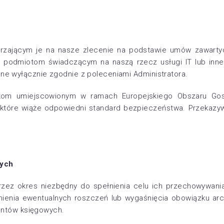
jącym je na nasze zlecenie na podstawie umów zawartych 
n. podmiotom świadczącym na naszą rzecz usługi IT lub inn
ane wyłącznie zgodnie z poleceniami Administratora.
tom umiejscowionym w ramach Europejskiego Obszaru Go
 które wiąże odpowiedni standard bezpieczeństwa. Przekazywa
wych
ez okres niezbędny do spełnienia celu ich przechowywani
nia ewentualnych roszczeń lub wygaśnięcia obowiązku arch
ntów księgowych.