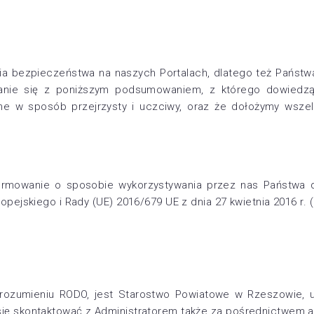
a bezpieczeństwa na naszych Portalach, dlatego też Państw
nie się z poniższym podsumowaniem, z którego dowiedzą 
 w sposób przejrzysty i uczciwy, oraz że dołożymy wszel
nformowanie o sposobie wykorzystywania przez nas Państwa
jskiego i Rady (UE) 2016/679 UE z dnia 27 kwietnia 2016 r. (d
ozumieniu RODO, jest Starostwo Powiatowe w Rzeszowie, u
ę skontaktować z Administratorem także za pośrednictwem a