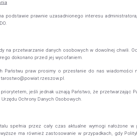
nia
a podstawie prawnie uzasadnionego interesu administrato
ODO.
y na przetwarzanie danych osobowych w dowolnej chwili. Od
rego dokonano przed jej wycofaniem.
ch Państwu praw prosimy o przesłanie do nas wiadomości 
starostwo@powiat.rzeszow.pl.
priorytetem, jeśli jednak uznają Państwo, że przetwarzając
sa Urzędu Ochrony Danych Osobowych.
ortalu spełnia przez cały czas aktualne wymogi nałożone 
wyższe ma również zastosowanie w przypadkach, gdy Polity