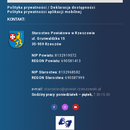
Polityka prywatności /
Deklaracja dostępności
Polityka prywatności aplikacji mobilnej
KONTAKT:
Starostwo Powiatowe w Rzeszowie
ul. Grunwaldzka 15
35-959 Rzeszów
NIP Powiatu:
8132919572
REGON Powiatu:
690581413
NIP Starostwa:
8132968582
REGON Starostwa:
690587999
e-mail:
starostwo@powiat.rzeszowski.pl
Godziny pracy: poniedziałek – piątek,
7:30-15:30