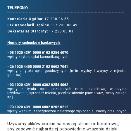
TELEFONY:
Kancelaria Ogólna:
17 230 06 55
Fax Kancelarii Ogólnej:
17 230 06 49
Sekretariat Starosty:
17 230 06 01
Numery rachunków bankowych
• 08 1020 4391 0000 6102 0254 4070
wpłaty z tytułu opłat komunikacyjnych
• 26 1020 4405 0000 2102 0602 7041
wpłaty z tytułu opłat geodezyjnych (m.in. wypisy i wyrysy z rejestru
gruntów)
• 03 1020 4391 0000 6302 0254 4062
wpłaty z tytułu opłat pozostałych (m.in.. dzierżawa, wieczyste
użytkowanie, sprzedaż mienia, przekształcenie prawie wuż, trwały zarząd
itp.)
• 73 1020 4391 0000 6802 0202 0212
wpłaty wadium, zabezpieczeń należytego wykonania umowy oraz innych
sum depozytowych
Używamy plików cookie na naszej stronie internetowej,
Informujemy, że opłatę skarbową należy uiszczać na rachunek Urzędu
aby zapewnić najbardziej odpowiednie wrażenia dzięki
Miasta Rzeszowa: