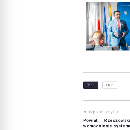
Tags
xixia
Poprzedni artykuł
Powiat Rzeszowsk
wzmocnienie systemu