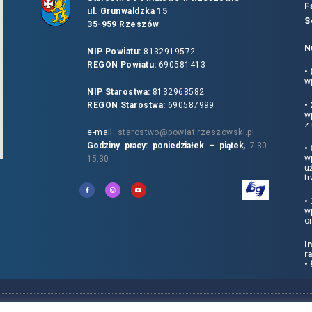
F
ul. Grunwaldzka 15
S
35-959 Rzeszów
N
NIP Powiatu:
8132919572
REGON Powiatu:
690581413
•
wp
NIP Starostwa:
8132968582
REGON Starostwa:
690587999
•
w
z 
e-mail:
starostwo@powiat.rzeszowski.pl
Godziny pracy: poniedziałek – piątek,
7:30-
•
wp
15:30
u
tr
•
w
o
I
r
•