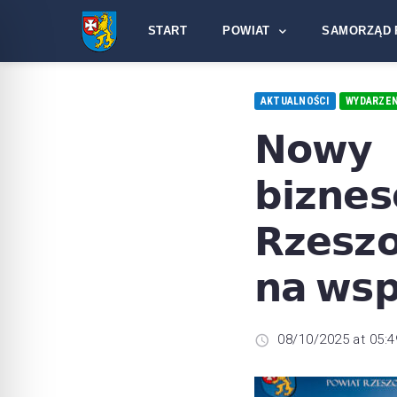
START
POWIAT
SAMORZĄD 
AKTUALNOŚCI
WYDARZEN
𝗡𝗼𝘄𝘆 
𝗯𝗶𝘇
𝗥𝘇𝗲𝘀𝘇𝗼
𝗻𝗮 𝘄𝘀𝗽
08/10/2025 at 05:4