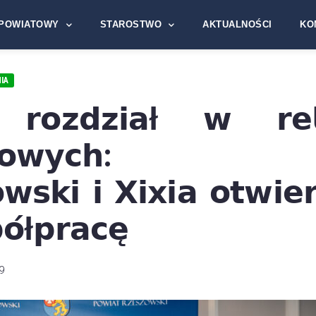
POWIATOWY
STAROSTWO
AKTUALNOŚCI
KO
IA
𝗿𝗼𝘇𝗱𝘇𝗶𝗮ł 𝘄 𝗿𝗲𝗹𝗮
𝗲𝘀𝗼𝘄𝘆𝗰𝗵: 𝗣𝗼
𝘄𝘀𝗸𝗶 𝗶 𝗫𝗶𝘅𝗶𝗮 𝗼𝘁𝘄𝗶𝗲𝗿𝗮
́ł𝗽𝗿𝗮𝗰𝗲̨
9