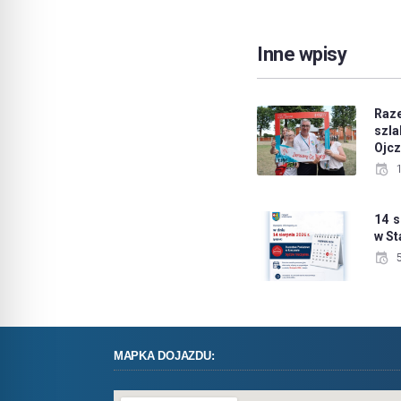
Inne wpisy
Raz
sz
Ojc
14 s
w S
MAPKA DOJAZDU: