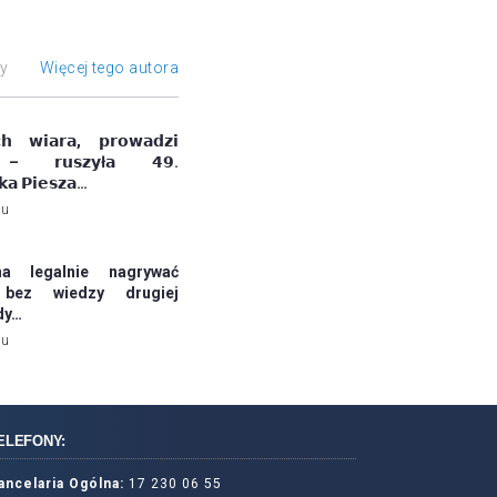
ły
Więcej tego autora
𝗰𝗵 𝘄𝗶𝗮𝗿𝗮, 𝗽𝗿𝗼𝘄𝗮𝗱𝘇𝗶
 – 𝗿𝘂𝘀𝘇𝘆ł𝗮 𝟰𝟵.
𝗸𝗮 𝗣𝗶𝗲𝘀𝘇𝗮…
mu
a legalnie nagrywać
bez wiedzy drugiej
dy…
mu
ELEFONY:
ancelaria Ogólna:
17 230 06 55