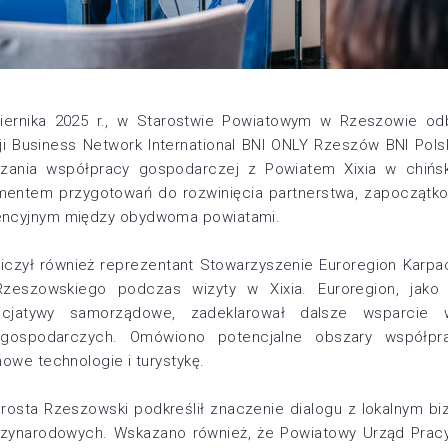
iernika 2025 r., w Starostwie Powiatowym w Rzeszowie odb
ji Business Network International
BNI ONLY Rzeszów
BNI Pol
zania współpracy gospodarczej z Powiatem Xixia w chiński
ementem przygotowań do rozwinięcia partnerstwa, zapocząt
tencyjnym między obydwoma powiatami.
iczył również reprezentant
Stowarzyszenie Euroregion Karpa
Rzeszowskiego podczas wizyty w Xixia. Euroregion, jako 
icjatywy samorządowe, zadeklarował dalsze wsparcie w 
 gospodarczych. Omówiono potencjalne obszary współprac
nowe technologie i turystykę.
arosta Rzeszowski
podkreślił znaczenie dialogu z lokalnym 
ędzynarodowych. Wskazano również, że
Powiatowy Urząd Prac