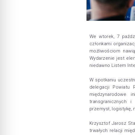
We wtorek, 7 paźdz
członkami organizac
możliwościom nawią
Wydarzenie jest el
niedawno Listem In
W spotkaniu uczestn
delegacji Powiatu 
międzynarodowe in
transgranicznych i
przemysł, logistykę, 
Krzysztof Jarosz St
trwałych relacji mi