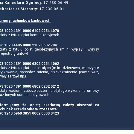
ax Kancelarii Ogólnej:
17 230 06 49
ekretariat Starosty:
17 230 06 01
umery rachunków bankowych
 08 1020 4391 0000 6102 0254 4070
łaty z tytułu opłat komunikacyjnych
 26 1020 4405 0000 2102 0602 7041
płaty z tytułu opłat geodezyjnych (m.in. wypisy i wyrysy
rejestru gruntów)
 03 1020 4391 0000 6302 0254 4062
łaty z tytułu opłat pozostałych (m.in.. dzierżawa, wieczyste
żytkowanie, sprzedaż mienia, przekształcenie prawie wuż,
wały zarząd itp.)
 73 1020 4391 0000 6802 0202 0212
płaty wadium, zabezpieczeń należytego wykonania umowy
raz innych sum depozytowych
nformujemy, że opłatę skarbową należy uiszczać na
achunek Urzędu Miasta Rzeszowa:
 90 1240 6960 3851 0062 0000 0423