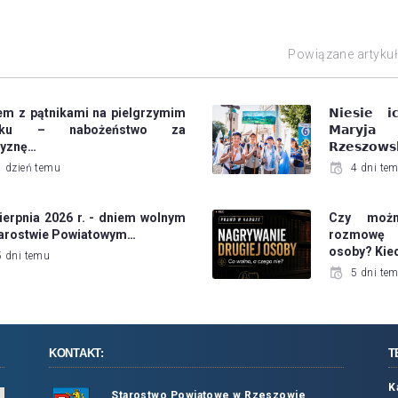
Powiązane artyku
em z pątnikami na pielgrzymim
𝗡𝗶𝗲𝘀𝗶𝗲 𝗶
laku – nabożeństwo za
𝗠𝗮𝗿𝘆𝗷
zyznę…
𝗥𝘇𝗲𝘀𝘇𝗼𝘄𝘀
1 dzień temu
4 dni te
ierpnia 2026 r. - dniem wolnym
Czy możn
tarostwie Powiatowym…
rozmowę 
osoby? Kie
5 dni temu
5 dni te
KONTAKT:
T
K
Starostwo Powiatowe w Rzeszowie