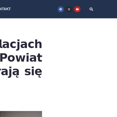
NTAKT
𝗰𝗷𝗮𝗰𝗵
𝘄𝗶𝗮𝘁
𝗷𝗮̨ 𝘀𝗶𝗲̨