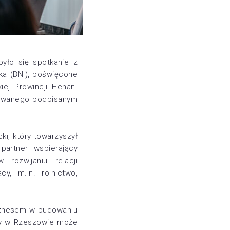
yło się spotkanie z
ska
(BNI), poświęcone
ej Prowincji Henan.
kowanego podpisanym
cki
, który towarzyszył
partner wspierający
rozwijaniu relacji
y, m.in. rolnictwo,
biznesem w budowaniu
y w Rzeszowie
może