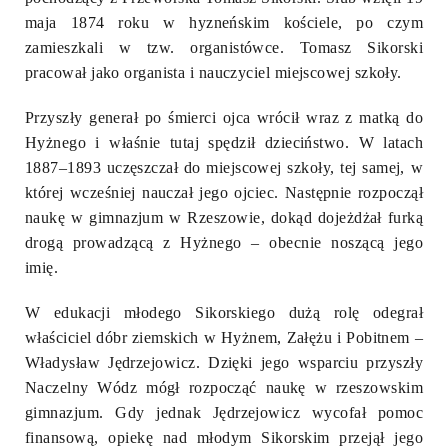
maja 1874 roku w hyzneńskim kościele, po czym
zamieszkali w tzw. organistówce. Tomasz Sikorski
pracował jako organista i nauczyciel miejscowej szkoły.
Przyszły generał po śmierci ojca wrócił wraz z matką do
Hyżnego i właśnie tutaj spędził dzieciństwo. W latach
1887–1893 uczęszczał do miejscowej szkoły, tej samej, w
której wcześniej nauczał jego ojciec. Następnie rozpoczął
naukę w gimnazjum w Rzeszowie, dokąd dojeżdżał furką
drogą prowadzącą z Hyżnego – obecnie noszącą jego
imię.
W edukacji młodego Sikorskiego dużą rolę odegrał
właściciel dóbr ziemskich w Hyżnem, Załężu i Pobitnem –
Władysław Jędrzejowicz. Dzięki jego wsparciu przyszły
Naczelny Wódz mógł rozpocząć naukę w rzeszowskim
gimnazjum. Gdy jednak Jędrzejowicz wycofał pomoc
finansową, opiekę nad młodym Sikorskim przejął jego