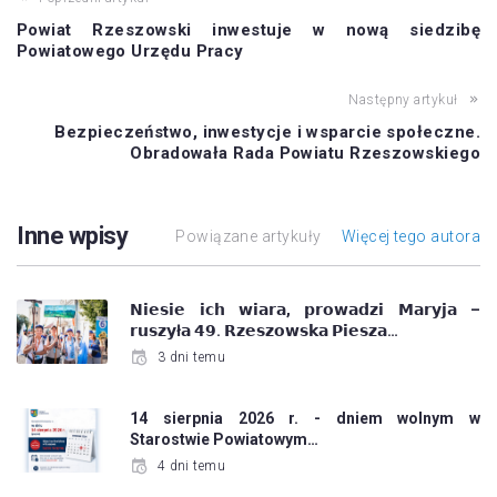
Powiat Rzeszowski inwestuje w nową siedzibę
Powiatowego Urzędu Pracy
Następny artykuł
Bezpieczeństwo, inwestycje i wsparcie społeczne.
Obradowała Rada Powiatu Rzeszowskiego
Inne wpisy
Powiązane artykuły
Więcej tego autora
𝗡𝗶𝗲𝘀𝗶𝗲 𝗶𝗰𝗵 𝘄𝗶𝗮𝗿𝗮, 𝗽𝗿𝗼𝘄𝗮𝗱𝘇𝗶 𝗠𝗮𝗿𝘆𝗷𝗮 –
𝗿𝘂𝘀𝘇𝘆ł𝗮 𝟰𝟵. 𝗥𝘇𝗲𝘀𝘇𝗼𝘄𝘀𝗸𝗮 𝗣𝗶𝗲𝘀𝘇𝗮…
3 dni temu
14 sierpnia 2026 r. - dniem wolnym w
Starostwie Powiatowym…
4 dni temu