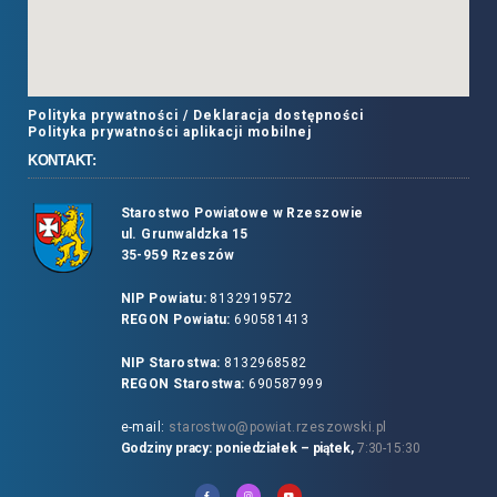
Polityka prywatności /
Deklaracja dostępności
Polityka prywatności aplikacji mobilnej
KONTAKT:
Starostwo Powiatowe w Rzeszowie
ul. Grunwaldzka 15
35-959 Rzeszów
NIP Powiatu:
8132919572
REGON Powiatu:
690581413
NIP Starostwa:
8132968582
REGON Starostwa:
690587999
e-mail:
starostwo@powiat.rzeszowski.pl
Godziny pracy: poniedziałek – piątek,
7:30-15:30