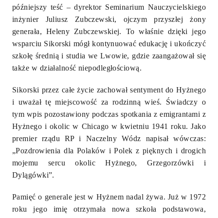
późniejszy teść – dyrektor Seminarium Nauczycielskiego
inżynier Juliusz Zubczewski, ojczym przyszłej żony
generała, Heleny Zubczewskiej. To właśnie dzięki jego
wsparciu Sikorski mógł kontynuować edukację i ukończyć
szkołę średnią i studia we Lwowie, gdzie zaangażował się
także w działalność niepodległościową.
Sikorski przez całe życie zachował sentyment do Hyżnego
i uważał tę miejscowość za rodzinną wieś. Świadczy o
tym wpis pozostawiony podczas spotkania z emigrantami z
Hyżnego i okolic w Chicago w kwietniu 1941 roku. Jako
premier rządu RP i Naczelny Wódz napisał wówczas:
„Pozdrowienia dla Polaków i Polek z pięknych i drogich
mojemu sercu okolic Hyżnego, Grzegorzówki i
Dylągówki”.
Pamięć o generale jest w Hyżnem nadal żywa. Już w 1972
roku jego imię otrzymała nowa szkoła podstawowa,