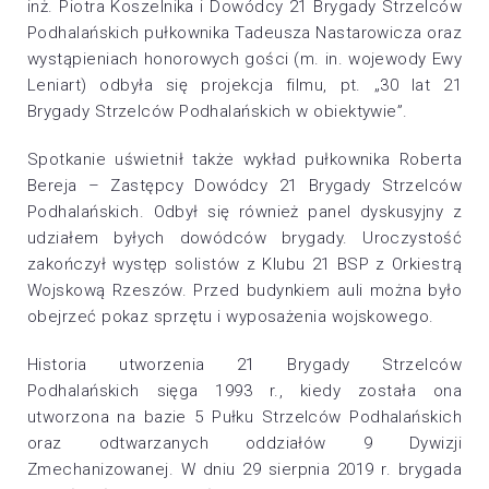
inż. Piotra Koszelnika i Dowódcy 21 Brygady Strzelców
Podhalańskich pułkownika Tadeusza Nastarowicza oraz
wystąpieniach honorowych gości (m. in. wojewody Ewy
Leniart) odbyła się projekcja filmu, pt. „30 lat 21
Brygady Strzelców Podhalańskich w obiektywie”.
Spotkanie uświetnił także wykład pułkownika Roberta
Bereja – Zastępcy Dowódcy 21 Brygady Strzelców
Podhalańskich. Odbył się również panel dyskusyjny z
udziałem byłych dowódców brygady. Uroczystość
zakończył występ solistów z Klubu 21 BSP z Orkiestrą
Wojskową Rzeszów. Przed budynkiem auli można było
obejrzeć pokaz sprzętu i wyposażenia wojskowego.
Historia utworzenia 21 Brygady Strzelców
Podhalańskich sięga 1993 r., kiedy została ona
utworzona na bazie 5 Pułku Strzelców Podhalańskich
oraz odtwarzanych oddziałów 9 Dywizji
Zmechanizowanej. W dniu 29 sierpnia 2019 r. brygada