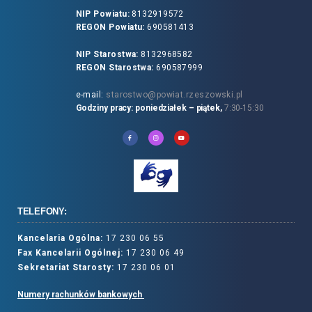
NIP Powiatu:
8132919572
REGON Powiatu:
690581413
NIP Starostwa:
8132968582
REGON Starostwa:
690587999
e-mail:
starostwo@powiat.rzeszowski.pl
Godziny pracy: poniedziałek – piątek,
7:30-15:30
TELEFONY:
Kancelaria Ogólna:
17 230 06 55
Fax Kancelarii Ogólnej:
17 230 06 49
Sekretariat Starosty:
17 230 06 01
Numery rachunków bankowych