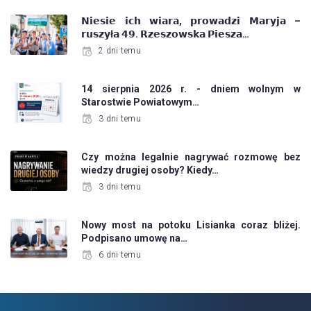
𝗡𝗶𝗲𝘀𝗶𝗲 𝗶𝗰𝗵 𝘄𝗶𝗮𝗿𝗮, 𝗽𝗿𝗼𝘄𝗮𝗱𝘇𝗶 𝗠𝗮𝗿𝘆𝗷𝗮 –
𝗿𝘂𝘀𝘇𝘆ł𝗮 𝟰𝟵. 𝗥𝘇𝗲𝘀𝘇𝗼𝘄𝘀𝗸𝗮 𝗣𝗶𝗲𝘀𝘇𝗮…
2 dni temu
14 sierpnia 2026 r. - dniem wolnym w
Starostwie Powiatowym…
3 dni temu
Czy można legalnie nagrywać rozmowę bez
wiedzy drugiej osoby? Kiedy…
3 dni temu
Nowy most na potoku Lisianka coraz bliżej.
Podpisano umowę na…
6 dni temu