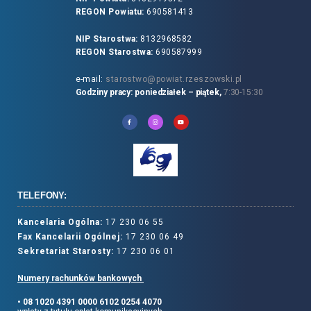
REGON Powiatu:
690581413
NIP Starostwa:
8132968582
REGON Starostwa:
690587999
e-mail:
starostwo@powiat.rzeszowski.pl
Godziny pracy: poniedziałek – piątek,
7:30-15:30
TELEFONY:
Kancelaria Ogólna:
17 230 06 55
Fax Kancelarii Ogólnej:
17 230 06 49
Sekretariat Starosty:
17 230 06 01
Numery rachunków bankowych
• 08 1020 4391 0000 6102 0254 4070