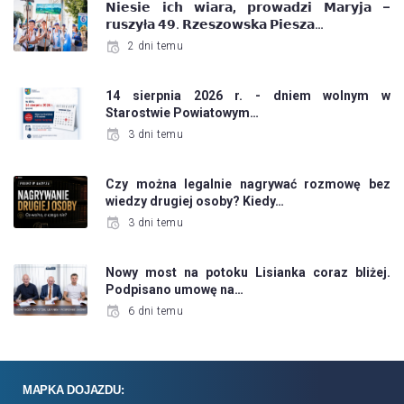
𝗡𝗶𝗲𝘀𝗶𝗲 𝗶𝗰𝗵 𝘄𝗶𝗮𝗿𝗮, 𝗽𝗿𝗼𝘄𝗮𝗱𝘇𝗶 𝗠𝗮𝗿𝘆𝗷𝗮 –
𝗿𝘂𝘀𝘇𝘆ł𝗮 𝟰𝟵. 𝗥𝘇𝗲𝘀𝘇𝗼𝘄𝘀𝗸𝗮 𝗣𝗶𝗲𝘀𝘇𝗮…
2 dni temu
14 sierpnia 2026 r. - dniem wolnym w
Starostwie Powiatowym…
3 dni temu
Czy można legalnie nagrywać rozmowę bez
wiedzy drugiej osoby? Kiedy…
3 dni temu
Nowy most na potoku Lisianka coraz bliżej.
Podpisano umowę na…
6 dni temu
MAPKA DOJAZDU: