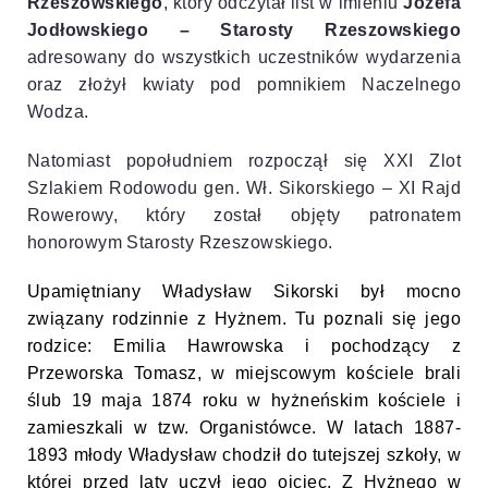
Rzeszowskiego
, który odczytał list w imieniu
Józefa
Jodłowskiego – Starosty Rzeszowskiego
adresowany do wszystkich uczestników wydarzenia
oraz złożył kwiaty pod pomnikiem Naczelnego
Wodza.
Natomiast popołudniem rozpoczął się XXI Zlot
Szlakiem Rodowodu gen. Wł. Sikorskiego – XI Rajd
Rowerowy, który został objęty patronatem
honorowym Starosty Rzeszowskiego.
Upamiętniany Władysław Sikorski był mocno
związany rodzinnie z Hyżnem. Tu poznali się jego
rodzice: Emilia Hawrowska i pochodzący z
Przeworska Tomasz, w miejscowym kościele brali
ślub 19 maja 1874 roku w hyżneńskim kościele i
zamieszkali w tzw. Organistówce. W latach 1887-
1893 młody Władysław chodził do tutejszej szkoły, w
której przed laty uczył jego ojciec. Z Hyżnego w