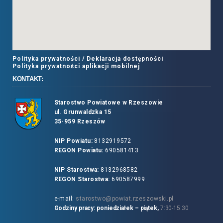
Polityka prywatności /
Deklaracja dostępności
Polityka prywatności aplikacji mobilnej
KONTAKT:
Starostwo Powiatowe w Rzeszowie
ul. Grunwaldzka 15
35-959 Rzeszów
NIP Powiatu:
8132919572
REGON Powiatu:
690581413
NIP Starostwa:
8132968582
REGON Starostwa:
690587999
e-mail:
starostwo@powiat.rzeszowski.pl
Godziny pracy: poniedziałek – piątek,
7:30-15:30