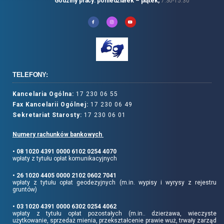
Godziny pracy: poniedziałek – piątek,
7:30-15:30
TELEFONY:
Kancelaria Ogólna:
17 230 06 55
Fax Kancelarii Ogólnej:
17 230 06 49
Sekretariat Starosty:
17 230 06 01
Numery rachunków bankowych
• 08 1020 4391 0000 6102 0254 4070
wpłaty z tytułu opłat komunikacyjnych
• 26 1020 4405 0000 2102 0602 7041
wpłaty z tytułu opłat geodezyjnych (m.in. wypisy i wyrysy z rejestru
gruntów)
• 03 1020 4391 0000 6302 0254 4062
wpłaty z tytułu opłat pozostałych (m.in.. dzierżawa, wieczyste
użytkowanie, sprzedaż mienia, przekształcenie prawie wuż, trwały zarząd