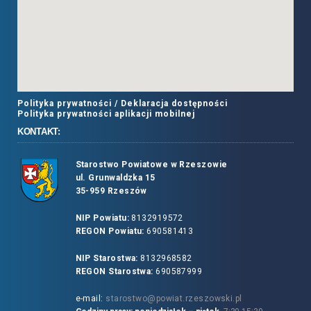
Polityka prywatności /
Deklaracja dostępności
Polityka prywatności aplikacji mobilnej
KONTAKT:
Starostwo Powiatowe w Rzeszowie
ul. Grunwaldzka 15
35-959 Rzeszów
NIP Powiatu:
8132919572
REGON Powiatu:
690581413
NIP Starostwa:
8132968582
REGON Starostwa:
690587999
e-mail:
starostwo@powiat.rzeszowski.pl