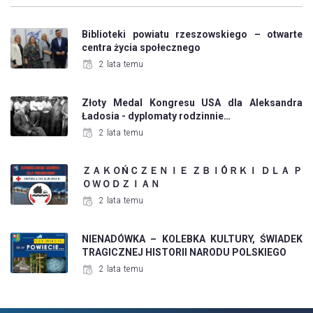
Biblioteki powiatu rzeszowskiego – otwarte
centra życia społecznego
2 lata temu
Złoty Medal Kongresu USA dla Aleksandra
Ładosia - dyplomaty rodzinnie…
2 lata temu
ＺＡＫＯŃＣＺＥＮＩＥ ＺＢＩÓＲＫＩ ＤＬＡ Ｐ
ＯＷＯＤＺＩＡＮ
2 lata temu
NIENADÓWKA – KOLEBKA KULTURY, ŚWIADEK
TRAGICZNEJ HISTORII NARODU POLSKIEGO
2 lata temu