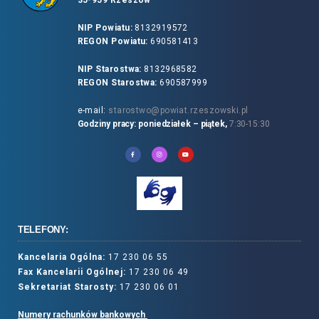
NIP Powiatu:
8132919572
REGON Powiatu:
690581413
NIP Starostwa:
8132968582
REGON Starostwa:
690587999
e-mail:
starostwo@powiat.rzeszowski.pl
Godziny pracy: poniedziałek – piątek,
7:30-15:30
TELEFONY:
Kancelaria Ogólna:
17 230 06 55
Fax Kancelarii Ogólnej:
17 230 06 49
Sekretariat Starosty:
17 230 06 01
Numery rachunków bankowych