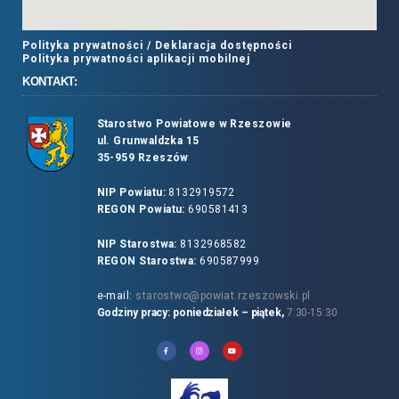
Polityka prywatności /
Deklaracja dostępności
Polityka prywatności aplikacji mobilnej
KONTAKT:
Starostwo Powiatowe w Rzeszowie
ul. Grunwaldzka 15
35-959 Rzeszów
NIP Powiatu:
8132919572
REGON Powiatu:
690581413
NIP Starostwa:
8132968582
REGON Starostwa:
690587999
e-mail:
starostwo@powiat.rzeszowski.pl
Godziny pracy: poniedziałek – piątek,
7:30-15:30