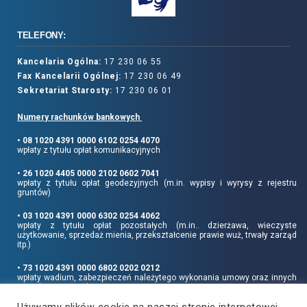
TELEFONY:
Kancelaria Ogólna:
17 230 06 55
Fax Kancelarii Ogólnej:
17 230 06 49
Sekretariat Starosty:
17 230 06 01
Numery rachunków bankowych
• 08 1020 4391 0000 6102 0254 4070
wpłaty z tytułu opłat komunikacyjnych
• 26 1020 4405 0000 2102 0602 7041
wpłaty z tytułu opłat geodezyjnych (m.in. wypisy i wyrysy z rejestru
gruntów)
• 03 1020 4391 0000 6302 0254 4062
wpłaty z tytułu opłat pozostałych (m.in.. dzierżawa, wieczyste
użytkowanie, sprzedaż mienia, przekształcenie prawie wuż, trwały zarząd
itp.)
• 73 1020 4391 0000 6802 0202 0212
wpłaty wadium, zabezpieczeń należytego wykonania umowy oraz innych
sum depozytowych