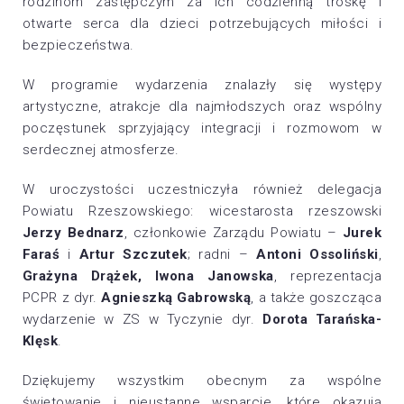
rodzinom zastępczym za ich codzienną troskę i
otwarte serca dla dzieci potrzebujących miłości i
bezpieczeństwa.
W programie wydarzenia znalazły się występy
artystyczne, atrakcje dla najmłodszych oraz wspólny
poczęstunek sprzyjający integracji i rozmowom w
serdecznej atmosferze.
W uroczystości uczestniczyła również delegacja
Powiatu Rzeszowskiego: wicestarosta rzeszowski
Jerzy Bednarz
, członkowie Zarządu Powiatu –
Jurek
Faraś
i
Artur Szczutek
; radni –
Antoni Ossoliński
,
Grażyna Drążek, Iwona Janowska
, reprezentacja
PCPR z dyr.
Agnieszką Gabrowską
, a także goszcząca
wydarzenie w ZS w Tyczynie dyr.
Dorota Tarańska-
Klęsk
.
Dziękujemy wszystkim obecnym za wspólne
świętowanie i nieustanne wsparcie, które okazują