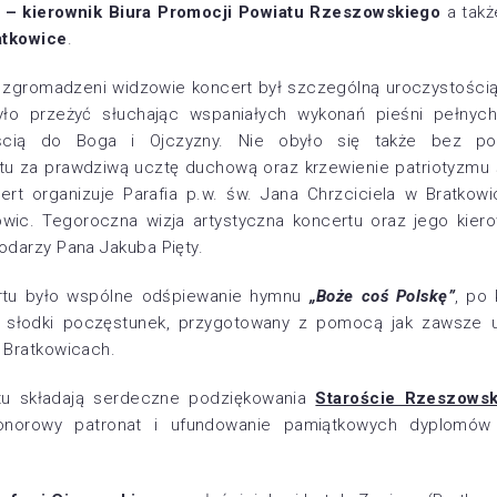
 – kierownik Biura Promocji Powiatu Rzeszowskiego
a tak
atkowice
.
ie zgromadzeni widzowie koncert był szczególną uroczystości
yło przeżyć słuchając wspaniałych wykonań pieśni pełnyc
ością do Boga i Ojczyzny. Nie obyło się także bez po
tu za prawdziwą ucztę duchową oraz krzewienie patriotyzmu
cert organizuje Parafia p.w. św. Jana Chrzciciela w Bratkow
ic. Tegoroczna wizja artystyczna koncertu oraz jego kier
darzy Pana Jakuba Pięty.
tu było wspólne odśpiewanie hymnu
„Boże coś Polskę”
, po
na słodki poczęstunek, przygotowany z pomocą jak zawsze 
 Bratkowicach.
rtu składają serdeczne podziękowania
Staroście Rzeszows
orowy patronat i ufundowanie pamiątkowych dyplomów i