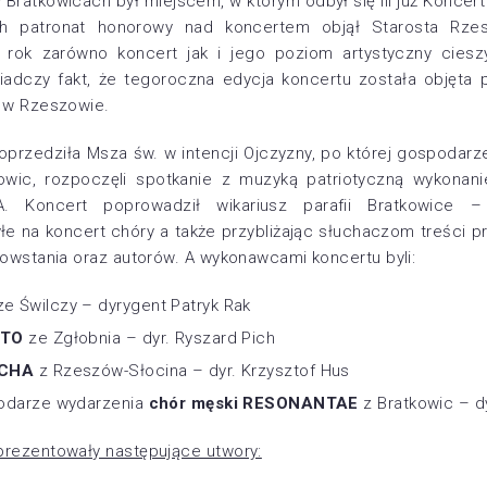
 Bratkowicach był miejscem, w którym odbył się III już Koncert
ch patronat honorowy nad koncertem objął Starosta Rze
 rok zarówno koncert jak i jego poziom artystyczny cies
adczy fakt, że tegoroczna edycja koncertu została objęta
A w Rzeszowie.
oprzedziła Msza św. w intencji Ojczyzny, po której gospodarz
wic, rozpoczęli spotkanie z muzyką patriotyczną wykonan
 Koncert poprowadził wikariusz parafii Bratkowice –
łe na koncert chóry a także przybliżając słuchaczom treści p
 powstania oraz autorów. A wykonawcami koncertu byli:
e Świlczy – dyrygent Patryk Rak
UTO
ze Zgłobnia – dyr. Ryszard Pich
OCHA
z Rzeszów-Słocina – dyr. Krzysztof Hus
podarze wydarzenia
chór męski RESONANTAE
z Bratkowic – dy
prezentowały następujące utwory: