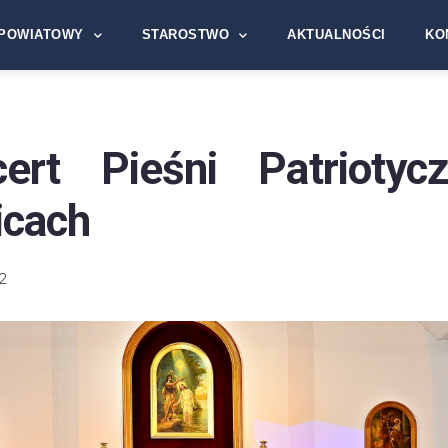
POWIATOWY
STAROSTWO
AKTUALNOŚCI
KO
cert Pieśni Patrioty
icach
2