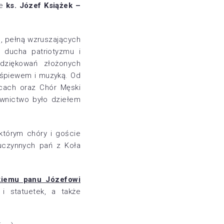
że
ks. Józef Książek –
ą, pełną wzruszających
h ducha patriotyzmu i
dziękowań złożonych
 śpiewem i muzyką. Od
icach oraz Chór Męski
ownictwo było dziełem
 którym chóry i goście
uczynnych pań z Koła
kiemu panu Józefowi
 statuetek, a także