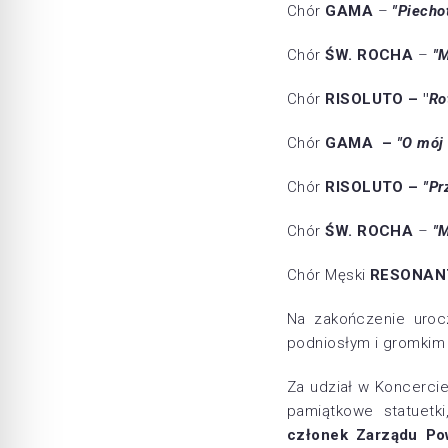
Chór
GAMA
–
"Piecho
Chór
ŚW. ROCHA
–
"M
Chór
RISOLUTO – "
Ro
Chór
GAMA –
"O mój
Chór
RISOLUTO –
"Pr
Chór
ŚW. ROCHA
–
"M
Chór Męski
RESONAN
Na zakończenie urocz
podniosłym i gromki
Za udział w Koncercie
pamiątkowe statuetk
członek Zarządu Po