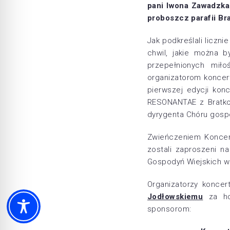
pani Iwona Zawadzka
proboszcz parafii Br
Jak podkreślali liczn
chwil, jakie można b
przepełnionych mił
organizatorom koncer
pierwszej edycji kon
RESONANTAE z Bratkow
dyrygenta Chóru gospo
Zwieńczeniem Koncer
zostali zaproszeni 
Gospodyń Wiejskich w
Organizatorzy konce
Jodłowskiemu
za hon
sponsorom: