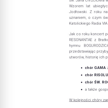
św. Jana Chrzciciela w
Wzorem lat ubiegły
Jodłowski. Z roku na
uznaniem, o czym świ
Katolickiego Radia VI
Jak co roku koncert p
RESONANTAE z Bratko
hymnu BOGURODZICA.
przedstawiając przyby
utworów, historię ich
chór GAMA
z
chór RISOL
chór ŚW. R
a także gos
W kolejności chóry za