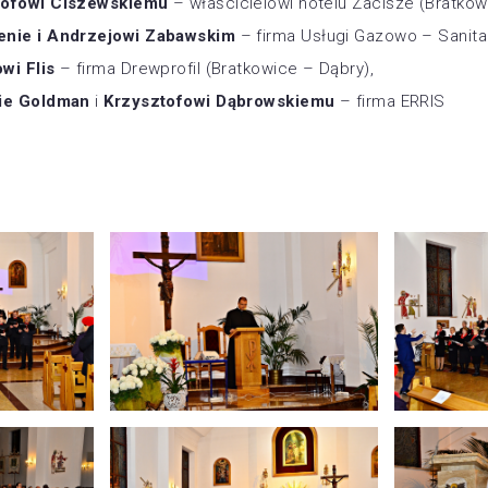
tofowi Ciszewskiemu
– właścicielowi hotelu Zacisze (Bratkow
enie i Andrzejowi Zabawskim
– firma Usługi Gazowo – Sanita
wi Flis
– firma Drewprofil (Bratkowice – Dąbry),
nie Goldman
i
Krzysztofowi Dąbrowskiemu
– firma ERRIS