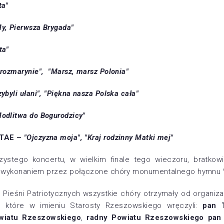
ta"
y, Pierwsza Brygada"
ta"
 rozmarynie", "Marsz, marsz Polonia"
zybyli ułani", "Piękna nasza Polska cała"
odlitwa do Bogurodzicy"
TAE –
"Ojczyzna moja", "Kraj rodzinny Matki mej"
ystego koncertu, w wielkim finale tego wieczoru, bratkowi
m wykonaniem przez połączone chóry monumentalnego hymnu
 Pieśni Patriotycznych wszystkie chóry otrzymały od organiz
i, które w imieniu Starosty Rzeszowskiego wręczyli:
pan 
wiatu Rzeszowskiego
,
radny Powiatu Rzeszowskiego pan