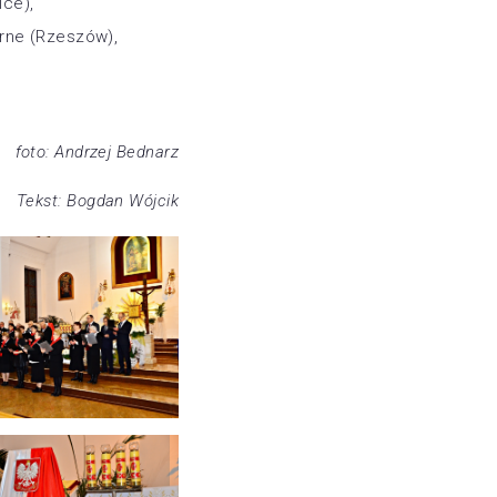
ice),
rne (Rzeszów),
foto: Andrzej Bednarz
Tekst: Bogdan Wójcik