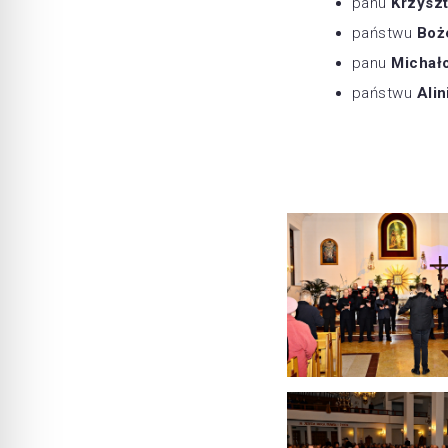
panu
Krzysz
państwu
Boż
panu
Michało
państwu
Ali