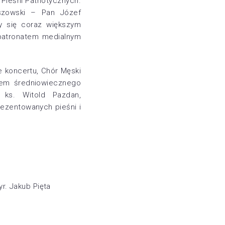
 Pieśni Patriotycznych.
szowski – Pan Józef
zy się coraz większym
 patronatem medialnym
e koncertu, Chór Męski
iem średniowiecznego
 ks. Witold Pazdan,
rezentowanych pieśni i
r. Jakub Pięta