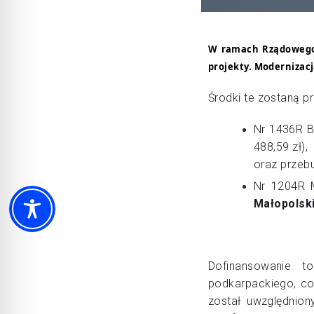
W ramach Rządowego 
projekty. Modernizacj
Środki te zostaną 
Nr 1436R B
488,59 zł),
oraz przeb
Nr 1204R 
Małopolsk
Dofinansowanie t
podkarpackiego, co
został uwzględnion