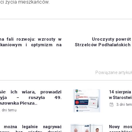
ści życia mieszkańców.
a fali rozwoju: wzrosty w
Uroczysty powrót
zkaniowym i optymizm na
Strzelców Podhalańskich 
Powiązane artyku
𝘀𝗶𝗲 𝗶𝗰𝗵 𝘄𝗶𝗮𝗿𝗮, 𝗽𝗿𝗼𝘄𝗮𝗱𝘇𝗶
14 sierpnia
𝗿𝘆𝗷𝗮 – 𝗿𝘂𝘀𝘇𝘆ł𝗮 𝟰𝟵.
w Starostw
𝘀𝘇𝗼𝘄𝘀𝗸𝗮 𝗣𝗶𝗲𝘀𝘇𝗮…
3 dni te
2 dni temu
 można legalnie nagrywać
Nowy most