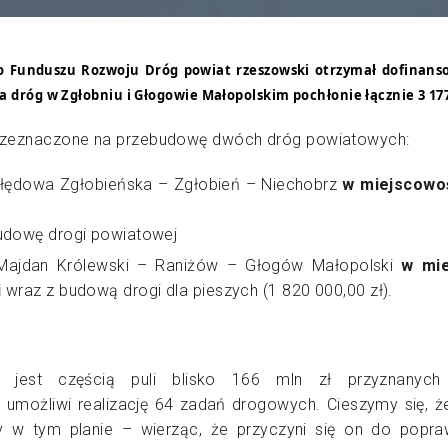
Funduszu Rozwoju Dróg powiat rzeszowski otrzymał dofinan
a dróg w Zgłobniu i Głogowie Małopolskim pochłonie łącznie 3 177
przeznaczone na przebudowę dwóch dróg powiatowych:
łędowa Zgłobieńska – Zgłobień – Niechobrz
w miejscowo
udowę drogi powiatowej
Majdan Królewski – Raniżów – Głogów Małopolski
w mi
i
wraz z budową drogi dla pieszych (1 820 000,00 zł).
o jest częścią puli blisko 166 mln zł przyznanyc
 umożliwi realizację 64 zadań drogowych. Cieszymy się, ż
y w tym planie – wierząc, że przyczyni się on do popr