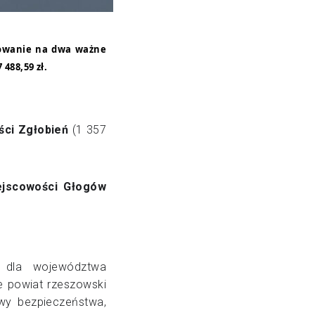
sowanie na dwa ważne
 488,59 zł.
ści Zgłobień
(1 357
ejscowości Głogów
h dla województwa
e powiat rzeszowski
awy bezpieczeństwa,