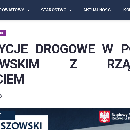
POWIATOWY
STAROSTWO
AKTUALNOŚCI
KO
IA
YCJE DROGOWE W P
ZOWSKIM Z RZĄ
CIEM
8