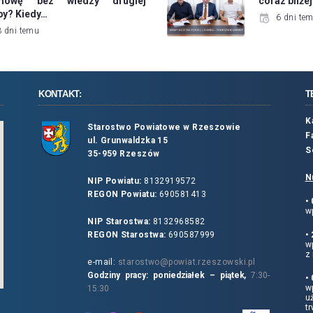
mowę bez wiedzy drugiej
coraz bliż
by? Kiedy…
6 dni te
3 dni temu
KONTAKT:
T
K
Starostwo Powiatowe w Rzeszowie
F
ul. Grunwaldzka 15
S
35-959 Rzeszów
N
NIP Powiatu:
8132919572
REGON Powiatu:
690581413
•
wp
NIP Starostwa:
8132968582
REGON Starostwa:
690587999
•
w
z 
e-mail:
starostwo@powiat.rzeszowski.pl
Godziny pracy: poniedziałek – piątek,
7:30-
•
wp
15:30
u
tr