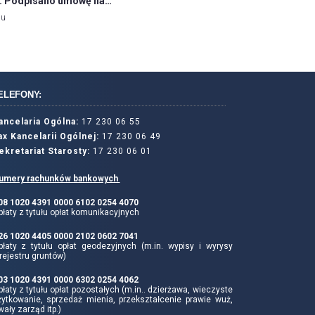
ej. Podpisano umowę na…
mu
ELEFONY:
ancelaria Ogólna:
17 230 06 55
ax Kancelarii Ogólnej:
17 230 06 49
ekretariat Starosty:
17 230 06 01
umery rachunków bankowych
 08 1020 4391 0000 6102 0254 4070
łaty z tytułu opłat komunikacyjnych
 26 1020 4405 0000 2102 0602 7041
płaty z tytułu opłat geodezyjnych (m.in. wypisy i wyrysy
rejestru gruntów)
 03 1020 4391 0000 6302 0254 4062
łaty z tytułu opłat pozostałych (m.in.. dzierżawa, wieczyste
żytkowanie, sprzedaż mienia, przekształcenie prawie wuż,
wały zarząd itp.)