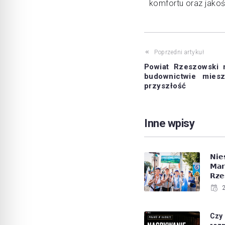
komfortu oraz jako
Poprzedni artykuł
Powiat Rzeszowski n
budownictwie mies
przyszłość
Inne wpisy
𝗡𝗶
𝗠𝗮
𝗥𝘇𝗲
Czy