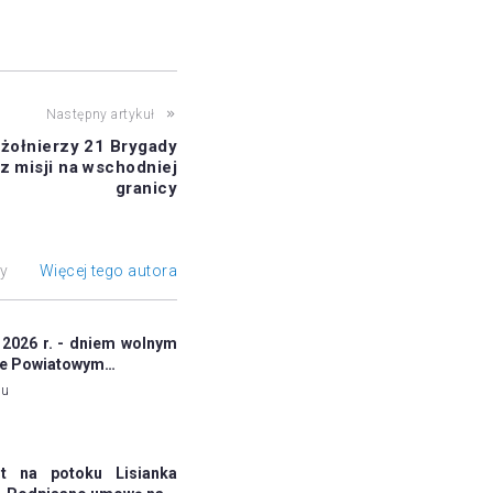
Następny artykuł
 żołnierzy 21 Brygady
z misji na wschodniej
granicy
ły
Więcej tego autora
 2026 r. - dniem wolnym
ie Powiatowym…
mu
 na potoku Lisianka