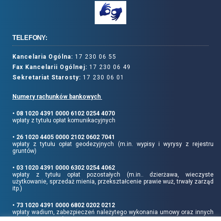
TELEFONY:
Kancelaria Ogólna:
17 230 06 55
Fax Kancelarii Ogólnej:
17 230 06 49
Sekretariat Starosty:
17 230 06 01
Numery rachunków bankowych
• 08 1020 4391 0000 6102 0254 4070
wpłaty z tytułu opłat komunikacyjnych
• 26 1020 4405 0000 2102 0602 7041
wpłaty z tytułu opłat geodezyjnych (m.in. wypisy i wyrysy z rejestru
gruntów)
• 03 1020 4391 0000 6302 0254 4062
wpłaty z tytułu opłat pozostałych (m.in.. dzierżawa, wieczyste
użytkowanie, sprzedaż mienia, przekształcenie prawie wuż, trwały zarząd
itp.)
• 73 1020 4391 0000 6802 0202 0212
wpłaty wadium, zabezpieczeń należytego wykonania umowy oraz innych
sum depozytowych