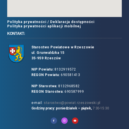
Polityka prywatności /
Deklaracja dostępności
Polityka prywatności aplikacji mobilnej
KONTAKT:
Starostwo Powiatowe w Rzeszowie
ul. Grunwaldzka 15
35-959 Rzeszów
NIP Powiatu:
8132919572
REGON Powiatu:
690581413
NIP Starostwa:
8132968582
REGON Starostwa:
690587999
e-mail:
starostwo@powiat.rzeszowski.pl
Godziny pracy: poniedziałek – piątek,
7:30-15:30