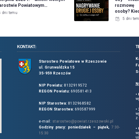
tarostwie Powiatowym…
rozmowę 
osoby? Kie
5 dni temu
5 dni te
KONTAKT:
T
K
Starostwo Powiatowe w Rzeszowie
F
ul. Grunwaldzka 15
S
35-959 Rzeszów
N
NIP Powiatu:
8132919572
REGON Powiatu:
690581413
•
wp
NIP Starostwa:
8132968582
REGON Starostwa:
690587999
•
w
z 
e-mail:
starostwo@powiat.rzeszowski.pl
Godziny pracy: poniedziałek – piątek,
7:30-
•
wp
15:30
u