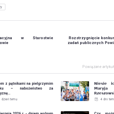
zy
racyjna w Starostwie
Rozstrzygnięcie konkurs
owie
zadań publicznych Pow
Powiązane artyku
em z pątnikami na pielgrzymim
𝗡𝗶𝗲𝘀𝗶𝗲 𝗶
laku – nabożeństwo za
𝗠𝗮𝗿𝘆𝗷
zyznę…
𝗥𝘇𝗲𝘀𝘇𝗼𝘄𝘀
1 dzień temu
4 dni te
ierpnia 2026 r. - dniem wolnym
Czy możn