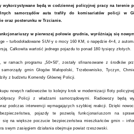
 wykorzystywane będą w codziennej policyjnej pracy na terenie 
alnych samorządów auta trafiły do komisariatów policji w G
ie oraz posterunku w Trzcianie.
funkcjonariuszy w pierwszej połowie grudnia, wyróżniają się now
age – turbodoładowane SUV-y o mocy 160 KM, o napędzie 4×4, z autom
sją. Całkowita wartość jednego pojazdu to ponad 180 tysięcy złotych.
t, w ramach programu „50×50”, zostały sfinansowane z środków pr
z samorządy gmin Głogów Małopolski, Trzebownisko, Tyczyn, Chmie
dziły z budżetu Komendy Głównej Policji.
kupu nowych radiowozów to kolejny krok w modernizacji floty policyjne
spółpracy Policji z władzami samorządowymi. Radiowozy będą w
oraz podczas interwencji wymagających szybkiej reakcji. Dzięki now
ezpieczeństwa, pojazdy te pozwolą funkcjonariuszom na spraw
ży się na większe poczucie bezpieczeństwa mieszkańców gmin – inf
óra swym zasięgiem działania obejmuje powiat rzeszowski.