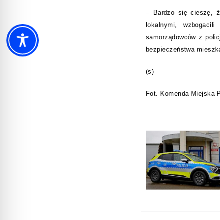
– Bardzo się cieszę, 
lokalnymi, wzbogacil
samorządowców z policj
bezpieczeństwa mieszk
(s)
Fot. Komenda Miejska P