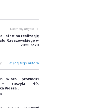
Następny artykuł
u ofert na realizację
iatu Rzeszowskiego w
2025 roku
ły
Więcej tego autora
𝗰𝗵 𝘄𝗶𝗮𝗿𝗮, 𝗽𝗿𝗼𝘄𝗮𝗱𝘇𝗶
 – 𝗿𝘂𝘀𝘇𝘆ł𝗮 𝟰𝟵.
𝗸𝗮 𝗣𝗶𝗲𝘀𝘇𝗮…
mu
a legalnie nagrywać