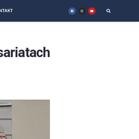
NTAKT
riatach