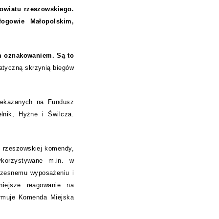
powiatu rzeszowskiego.
łogowie Małopolskim,
ym oznakowaniem. Są to
atyczną skrzynią biegów
zekazanych na Fundusz
lnik, Hyżne i Świlcza.
j rzeszowskiej komendy,
ykorzystywane m.in. w
oczesnemu wyposażeniu i
niejsze reagowanie na
ormuje Komenda Miejska