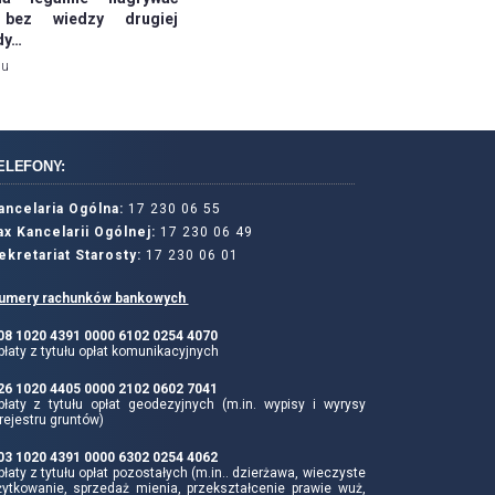
bez wiedzy drugiej
dy…
mu
ELEFONY:
ancelaria Ogólna:
17 230 06 55
ax Kancelarii Ogólnej:
17 230 06 49
ekretariat Starosty:
17 230 06 01
umery rachunków bankowych
 08 1020 4391 0000 6102 0254 4070
łaty z tytułu opłat komunikacyjnych
 26 1020 4405 0000 2102 0602 7041
płaty z tytułu opłat geodezyjnych (m.in. wypisy i wyrysy
rejestru gruntów)
 03 1020 4391 0000 6302 0254 4062
łaty z tytułu opłat pozostałych (m.in.. dzierżawa, wieczyste
żytkowanie, sprzedaż mienia, przekształcenie prawie wuż,