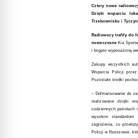
Cztery nowe radiowozy
Dzięki wsparciu lok
Trzebownisku i Tyczyn
Radiowozy trafiły do 
nowoczesne
Kia Sport
i bogato wyposażoną wer
Zakupy wszystkich au
Wsparcia Policji prze
Pozostałe środki pocho
– Dofinansowanie do za
realizowane dzięki w
codziennych patrolach 
wysokim standardom b
zagrożenia, co przeło
Policji w Rzeszowie, kt