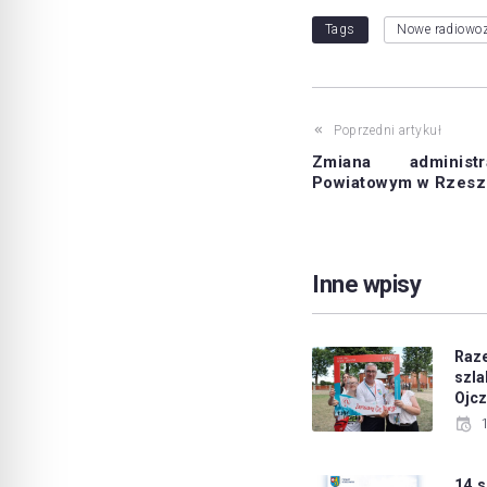
Tags
Nowe radiowo
Poprzedni artykuł
Zmiana administ
Powiatowym w Rzesz
Inne wpisy
Raz
sz
Ojc
14 s