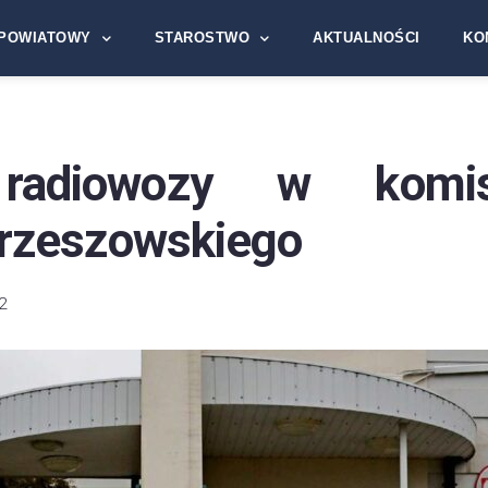
POWIATOWY
STAROSTWO
AKTUALNOŚCI
KO
adiowozy w komisa
 rzeszowskiego
2