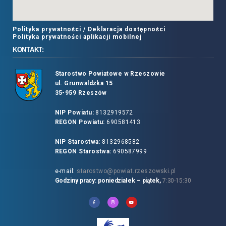
Polityka prywatności /
Deklaracja dostępności
Polityka prywatności aplikacji mobilnej
KONTAKT:
Starostwo Powiatowe w Rzeszowie
ul. Grunwaldzka 15
35-959 Rzeszów
NIP Powiatu:
8132919572
REGON Powiatu:
690581413
NIP Starostwa:
8132968582
REGON Starostwa:
690587999
e-mail:
starostwo@powiat.rzeszowski.pl
Godziny pracy: poniedziałek – piątek,
7:30-15:30