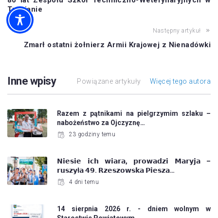
80 lat Zespołu Szkół Techniczno-Weterynaryjnych w
Trzcianie
Następny artykuł
Zmarł ostatni żołnierz Armii Krajowej z Nienadówki
Inne wpisy
Powiązane artykuły
Więcej tego autora
Razem z pątnikami na pielgrzymim szlaku –
nabożeństwo za Ojczyznę…
23 godziny temu
𝗡𝗶𝗲𝘀𝗶𝗲 𝗶𝗰𝗵 𝘄𝗶𝗮𝗿𝗮, 𝗽𝗿𝗼𝘄𝗮𝗱𝘇𝗶 𝗠𝗮𝗿𝘆𝗷𝗮 –
𝗿𝘂𝘀𝘇𝘆ł𝗮 𝟰𝟵. 𝗥𝘇𝗲𝘀𝘇𝗼𝘄𝘀𝗸𝗮 𝗣𝗶𝗲𝘀𝘇𝗮…
4 dni temu
14 sierpnia 2026 r. - dniem wolnym w
Starostwie Powiatowym…