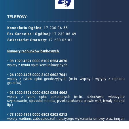
TELEFONY:
Kancelaria Ogólna:
17 230 06 55
Fax Kancelarii Ogólnej:
17 230 06 49
Sekretariat Starosty:
17 230 06 01
Numery rachunków bankowych
• 08 1020 4391 0000 6102 0254 4070
wpłaty z tytułu opłat komunikacyjnych
• 26 1020 4405 0000 2102 0602 7041
wpłaty z tytułu opłat geodezyjnych (m.in. wypisy i wyrysy z rejestru
gruntów)
• 03 1020 4391 0000 6302 0254 4062
wpłaty z tytułu opłat pozostałych (m.in.. dzierżawa, wieczyste
użytkowanie, sprzedaż mienia, przekształcenie prawie wuż, trwały zarząd
itp.)
• 73 1020 4391 0000 6802 0202 0212
wpłaty wadium, zabezpieczeń należytego wykonania umowy oraz innych
sum depozytowych