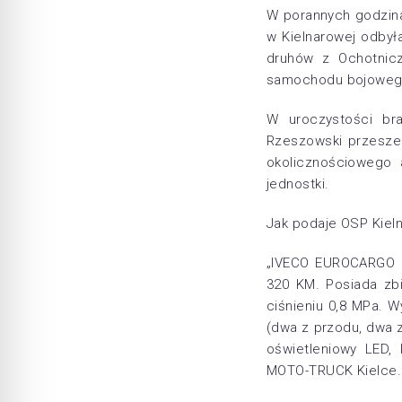
W porannych godzina
w Kielnarowej odby
druhów z Ochotnicz
samochodu bojowego,
W uroczystości br
Rzeszowski przesze
okolicznościowego 
jednostki.
Jak podaje OSP Kiel
„IVECO EUROCARGO F
320 KM. Posiada zb
ciśnieniu 0,8 MPa. W
(dwa z przodu, dwa 
oświetleniowy LED,
MOTO-TRUCK Kielce