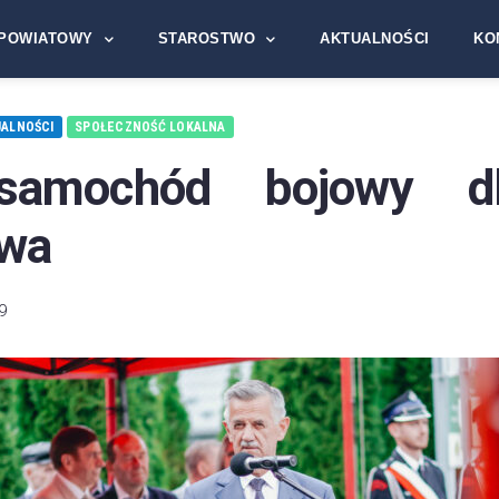
POWIATOWY
STAROSTWO
AKTUALNOŚCI
KO
ALNOŚCI
SPOŁECZNOŚĆ LOKALNA
samochód bojowy d
owa
9