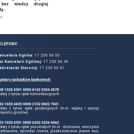
bez wiedzy drugiej
dy…
mu
ELEFONY:
ancelaria Ogólna:
17 230 06 55
ax Kancelarii Ogólnej:
17 230 06 49
ekretariat Starosty:
17 230 06 01
umery rachunków bankowych
 08 1020 4391 0000 6102 0254 4070
łaty z tytułu opłat komunikacyjnych
 26 1020 4405 0000 2102 0602 7041
płaty z tytułu opłat geodezyjnych (m.in. wypisy i wyrysy
rejestru gruntów)
 03 1020 4391 0000 6302 0254 4062
łaty z tytułu opłat pozostałych (m.in.. dzierżawa, wieczyste
żytkowanie, sprzedaż mienia, przekształcenie prawie wuż,