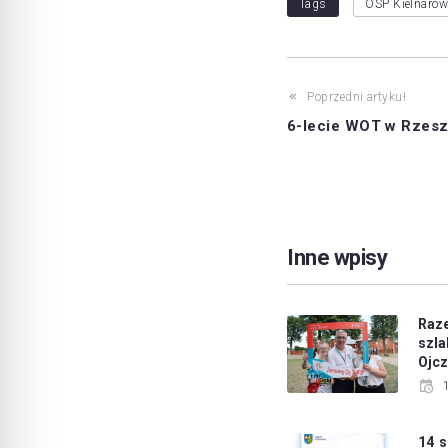
Tags
OSP Kielnaro
Poprzedni artykuł
6-lecie WOT w Rzes
Inne wpisy
Raz
sz
Ojc
14 s