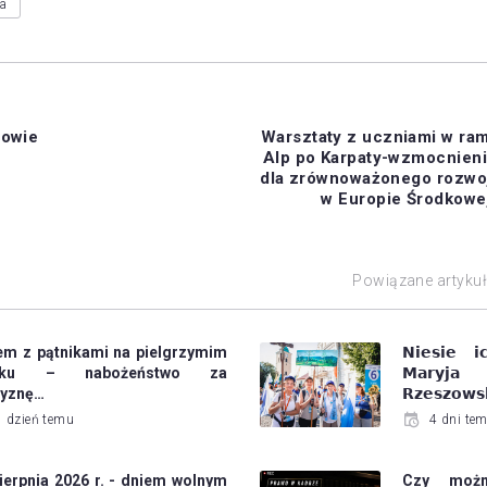
wa
zowie
Warsztaty z uczniami w ram
Alp po Karpaty-wzmocnieni
dla zrównoważonego rozwo
w Europie Środkowe
Powiązane artyku
em z pątnikami na pielgrzymim
𝗡𝗶𝗲𝘀𝗶𝗲 𝗶
laku – nabożeństwo za
𝗠𝗮𝗿𝘆𝗷
zyznę…
𝗥𝘇𝗲𝘀𝘇𝗼𝘄𝘀
1 dzień temu
4 dni te
ierpnia 2026 r. - dniem wolnym
Czy możn