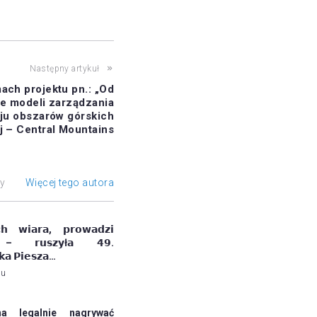
Następny artykuł
ach projektu pn.: „Od
e modeli zarządzania
ju obszarów górskich
j – Central Mountains
ły
Więcej tego autora
𝗰𝗵 𝘄𝗶𝗮𝗿𝗮, 𝗽𝗿𝗼𝘄𝗮𝗱𝘇𝗶
 – 𝗿𝘂𝘀𝘇𝘆ł𝗮 𝟰𝟵.
𝗸𝗮 𝗣𝗶𝗲𝘀𝘇𝗮…
mu
a legalnie nagrywać