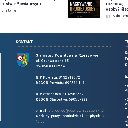
tarostwie Powiatowym…
rozmowę 
osoby? Kie
5 dni temu
5 dni te
KONTAKT:
T
K
Starostwo Powiatowe w Rzeszowie
F
ul. Grunwaldzka 15
S
35-959 Rzeszów
N
NIP Powiatu:
8132919572
REGON Powiatu:
690581413
•
wp
NIP Starostwa:
8132968582
REGON Starostwa:
690587999
•
w
z 
e-mail:
starostwo@powiat.rzeszowski.pl
Godziny pracy: poniedziałek – piątek,
7:30-
•
wp
15:30
u