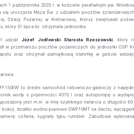
ch 1 października 2023 r. w kościele parafialnym pw. Wniebo
ła się uroczysta Msza Św. z udziałem pocztów sztandarowyc
ej Straży Pożarnej w Kielnarowej, którzy świętowali pośw
 który 31 lipca br. otrzymała jednostka.
ał udział
Józef Jodłowski Starosta Rzeszowski
, który 
dł w przemarszu pocztów pożarniczych do jednostki OSP Ki
apelu oraz otrzymał pamiątkową statetkę w geście wdzię
narowa:
F150EW to średni samochód ratowniczo-gaśniczy z napędem
iornik wody o pojemności 4070 l oraz autopompę o wydajnoś
yposażony jest m.in. w linię szybkiego natarcia o długości 6
z boku), działko wodno-pianowe DWP16MT na dachu, wyciągark
 kamerę cofania, sygnały typu rumbler. Zabudowa wykonana
.