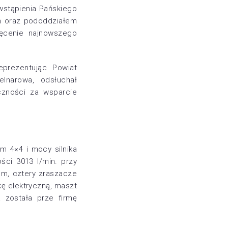
wstąpienia Pańskiego
h oraz pododdziałem
ięcenie najnowszego
reprezentując Powiat
elnarowa, odsłuchał
czności za wsparcie
 4×4 i mocy silnika
ci 3013 l/min. przy
0 m, cztery zraszacze
ę elektryczną, maszt
 została prze firmę