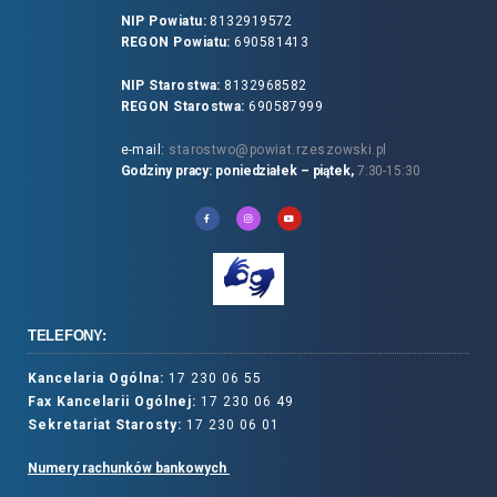
NIP Powiatu:
8132919572
REGON Powiatu:
690581413
NIP Starostwa:
8132968582
REGON Starostwa:
690587999
e-mail:
starostwo@powiat.rzeszowski.pl
Godziny pracy: poniedziałek – piątek,
7:30-15:30
TELEFONY:
Kancelaria Ogólna:
17 230 06 55
Fax Kancelarii Ogólnej:
17 230 06 49
Sekretariat Starosty:
17 230 06 01
Numery rachunków bankowych