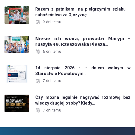
Razem z pątnikami na pielgrzymim szlaku –
nabożeństwo za Ojczyznę…
3 dni temu
𝗡𝗶𝗲𝘀𝗶𝗲 𝗶𝗰𝗵 𝘄𝗶𝗮𝗿𝗮, 𝗽𝗿𝗼𝘄𝗮𝗱𝘇𝗶 𝗠𝗮𝗿𝘆𝗷𝗮 –
𝗿𝘂𝘀𝘇𝘆ł𝗮 𝟰𝟵. 𝗥𝘇𝗲𝘀𝘇𝗼𝘄𝘀𝗸𝗮 𝗣𝗶𝗲𝘀𝘇𝗮…
6 dni temu
14 sierpnia 2026 r. - dniem wolnym w
Starostwie Powiatowym…
7 dni temu
Czy można legalnie nagrywać rozmowę bez
wiedzy drugiej osoby? Kiedy…
7 dni temu