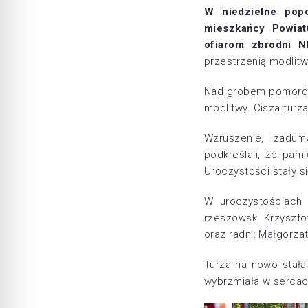
W niedzielne popo
mieszkańcy Powiat
ofiarom zbrodni 
przestrzenią modlitwy
Nad grobem pomordow
modlitwy. Cisza turz
Wzruszenie, zadum
podkreślali, że pam
Uroczystości stały s
W uroczystościach 
rzeszowski Krzyszto
oraz radni: Małgorzat
Turza na nowo stała 
wybrzmiała w serca