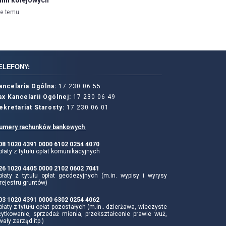
ie temu
ELEFONY:
ancelaria Ogólna:
17 230 06 55
ax Kancelarii Ogólnej:
17 230 06 49
ekretariat Starosty:
17 230 06 01
umery rachunków bankowych
 08 1020 4391 0000 6102 0254 4070
łaty z tytułu opłat komunikacyjnych
 26 1020 4405 0000 2102 0602 7041
płaty z tytułu opłat geodezyjnych (m.in. wypisy i wyrysy
rejestru gruntów)
 03 1020 4391 0000 6302 0254 4062
łaty z tytułu opłat pozostałych (m.in.. dzierżawa, wieczyste
żytkowanie, sprzedaż mienia, przekształcenie prawie wuż,
wały zarząd itp.)