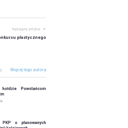
Następny artykuł
onkursu plastycznego
ły
Więcej tego autora
hołdzie Powstańcom
im
mu
a PKP o planowanych
inii kolejowych