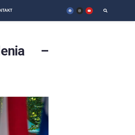
NTAKT
lenia –