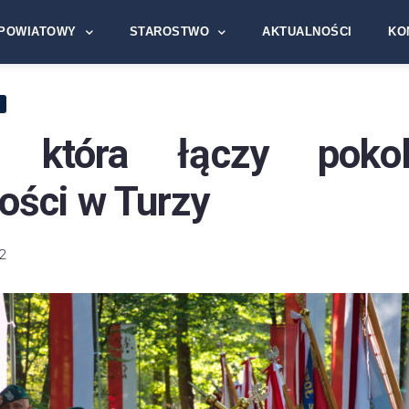
POWIATOWY
STAROSTWO
AKTUALNOŚCI
KO
E
, która łączy poko
ości w Turzy
2