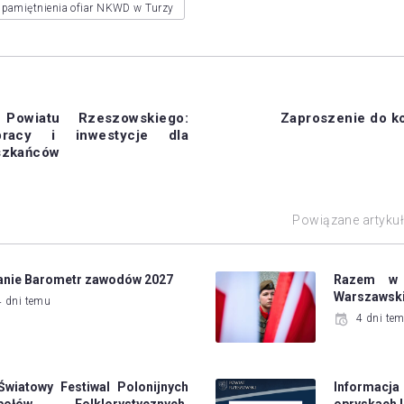
upamiętnienia ofiar NKWD w Turzy
Powiatu Rzeszowskiego:
Zaproszenie do k
racy i inwestycje dla
szkańców
Powiązane artyku
anie Barometr zawodów 2027
Razem w 
Warszawsk
4 dni temu
4 dni te
Światowy Festiwal Polonijnych
Informacj
połów Folklorystycznych.
opryskach l