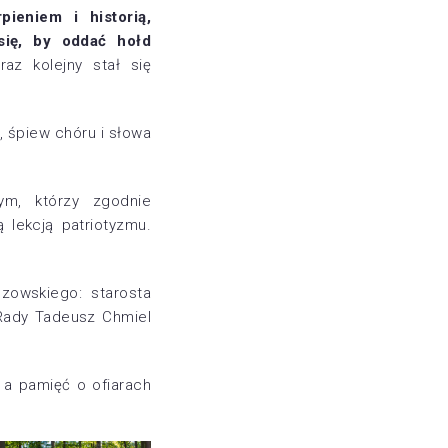
ieniem i historią,
się, by oddać hołd
az kolejny stał się
 śpiew chóru i słowa
ym, którzy zgodnie
 lekcją patriotyzmu.
zowskiego: starosta
 Rady Tadeusz Chmiel
, a pamięć o ofiarach