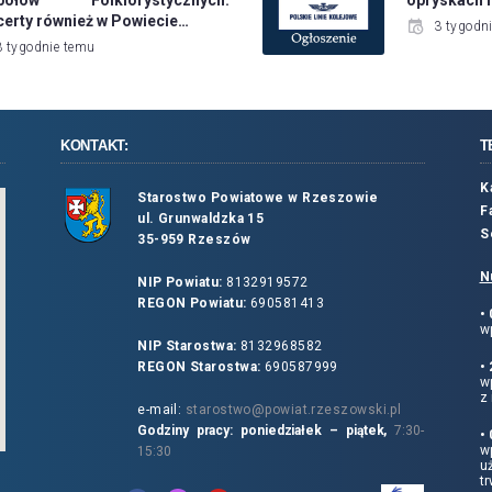
erty również w Powiecie…
3 tygodn
3 tygodnie temu
KONTAKT:
T
K
Starostwo Powiatowe w Rzeszowie
F
ul. Grunwaldzka 15
S
35-959 Rzeszów
N
NIP Powiatu:
8132919572
REGON Powiatu:
690581413
•
wp
NIP Starostwa:
8132968582
REGON Starostwa:
690587999
•
w
z 
e-mail:
starostwo@powiat.rzeszowski.pl
Godziny pracy: poniedziałek – piątek,
7:30-
•
wp
15:30
u
tr