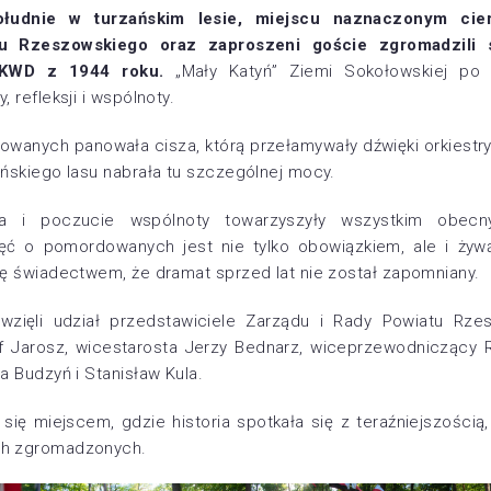
łudnie w turzańskim lesie, miejscu naznaczonym cierp
u Rzeszowskiego oraz zaproszeni goście zgromadzili 
NKWD z 1944 roku.
„Mały Katyń” Ziemi Sokołowskiej po r
, refleksji i wspólnoty.
anych panowała cisza, którą przełamywały dźwięki orkiestry,
ańskiego lasu nabrała tu szczególnej mocy.
a i poczucie wspólnoty towarzyszyły wszystkim obecn
ięć o pomordowanych jest nie tylko obowiązkiem, ale i żywą
ię świadectwem, że dramat sprzed lat nie został zapomniany.
wzięli udział przedstawiciele Zarządu i Rady Powiatu Rzes
f Jarosz, wicestarosta Jerzy Bednarz, wiceprzewodniczący
a Budzyń i Stanisław Kula.
się miejscem, gdzie historia spotkała się z teraźniejszością
ch zgromadzonych.