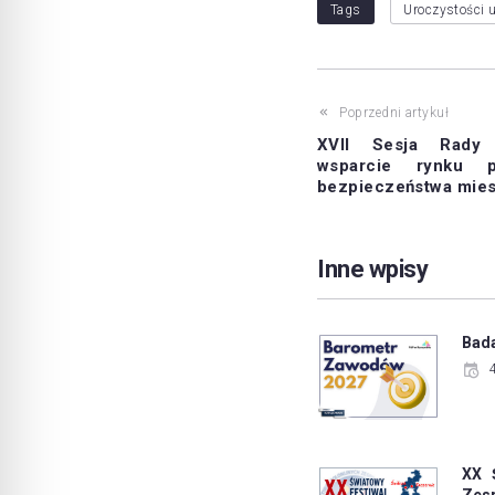
Tags
Uroczystości 
Poprzedni artykuł
XVII Sesja Rady 
wsparcie rynku p
bezpieczeństwa mie
Inne wpisy
Bad
XX 
Zes