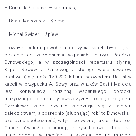
– Dominik Pabiański – kontrabas,
– Beata Marszałek – śpiew,
– Michał Świder – śpiew.
Głównym celem powołania do życia kapeli było i jest
ocalenie od zapomnienia wspaniałej muzyki Pogórza
Dynowskiego, a w szczególności repertuaru słynnej
Kapeli Sowów z Piątkowej, z którego wiele utworów
pochwalić się może 150-200- letnim rodowodem. Udział w
kapeli w przypadku A. Sowy oraz wnuków Basi i Marcela
jest kontynuacją rodzinną wspaniałego dorobku
muzycznego folkloru Dynowszczyzny i całego Pogórza.
Członkowie kapeli czynnie zapoznają się z tamtym
dziedzictwem, a pośrednio (słuchając) robi to Dynowska i
okoliczna społeczność, w tym, co ważne, także młodzież.
Chodzi również o promocję muzyki ludowej, która jest
mało obecna w mediach, a szkoda, bo po muzyce