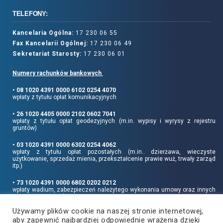
TELEFONY:
Kancelaria Ogólna:
17 230 06 55
Fax Kancelarii Ogólnej:
17 230 06 49
Sekretariat Starosty:
17 230 06 01
Numery rachunków bankowych
• 08 1020 4391 0000 6102 0254 4070
wpłaty z tytułu opłat komunikacyjnych
• 26 1020 4405 0000 2102 0602 7041
wpłaty z tytułu opłat geodezyjnych (m.in. wypisy i wyrysy z rejestru
gruntów)
• 03 1020 4391 0000 6302 0254 4062
wpłaty z tytułu opłat pozostałych (m.in.. dzierżawa, wieczyste
użytkowanie, sprzedaż mienia, przekształcenie prawie wuż, trwały zarząd
itp.)
• 73 1020 4391 0000 6802 0202 0212
wpłaty wadium, zabezpieczeń należytego wykonania umowy oraz innych
sum depozytowych
Używamy plików cookie na naszej stronie internetowej,
Informujemy, że opłatę skarbową należy uiszczać na rachunek Urzędu
aby zapewnić najbardziej odpowiednie wrażenia dzięki
Miasta Rzeszowa: