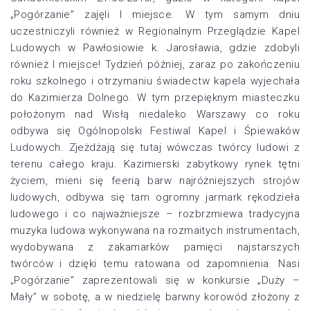
„Pogórzanie” zajęli I miejsce. W tym samym dniu
uczestniczyli również w Regionalnym Przeglądzie Kapel
Ludowych w Pawłosiowie k. Jarosławia, gdzie zdobyli
również I miejsce! Tydzień później, zaraz po zakończeniu
roku szkolnego i otrzymaniu świadectw kapela wyjechała
do Kazimierza Dolnego. W tym przepięknym miasteczku
położonym nad Wisłą niedaleko Warszawy co roku
odbywa się Ogólnopolski Festiwal Kapel i Śpiewaków
Ludowych. Zjeżdżają się tutaj wówczas twórcy ludowi z
terenu całego kraju. Kazimierski zabytkowy rynek tętni
życiem, mieni się feerią barw najróżniejszych strojów
ludowych, odbywa się tam ogromny jarmark rękodzieła
ludowego i co najważniejsze – rozbrzmiewa tradycyjna
muzyka ludowa wykonywana na rozmaitych instrumentach,
wydobywana z zakamarków pamięci najstarszych
twórców i dzięki temu ratowana od zapomnienia. Nasi
„Pogórzanie” zaprezentowali się w konkursie „Duży –
Mały” w sobotę, a w niedzielę barwny korowód złożony z