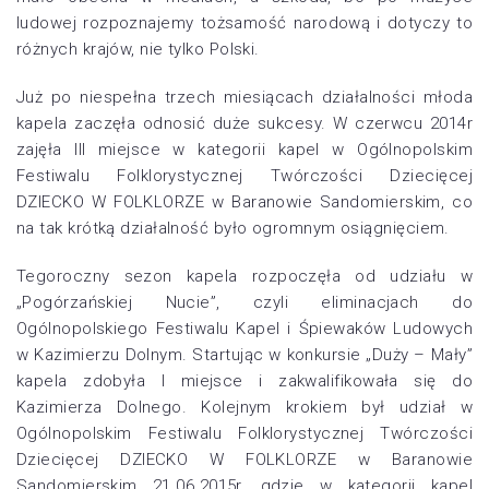
ludowej rozpoznajemy tożsamość narodową i dotyczy to
różnych krajów, nie tylko Polski.
Już po niespełna trzech miesiącach działalności młoda
kapela zaczęła odnosić duże sukcesy. W czerwcu 2014r
zajęła III miejsce w kategorii kapel w Ogólnopolskim
Festiwalu Folklorystycznej Twórczości Dziecięcej
DZIECKO W FOLKLORZE w Baranowie Sandomierskim, co
na tak krótką działalność było ogromnym osiągnięciem.
Tegoroczny sezon kapela rozpoczęła od udziału w
„Pogórzańskiej Nucie”, czyli eliminacjach do
Ogólnopolskiego Festiwalu Kapel i Śpiewaków Ludowych
w Kazimierzu Dolnym. Startując w konkursie „Duży – Mały”
kapela zdobyła I miejsce i zakwalifikowała się do
Kazimierza Dolnego. Kolejnym krokiem był udział w
Ogólnopolskim Festiwalu Folklorystycznej Twórczości
Dziecięcej DZIECKO W FOLKLORZE w Baranowie
Sandomierskim 21.06.2015r, gdzie w kategorii kapel