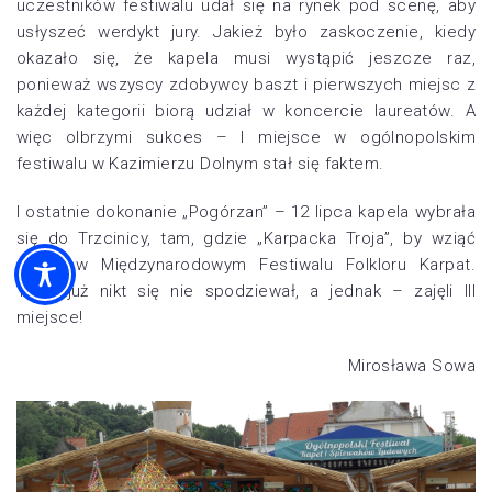
uczestników festiwalu udał się na rynek pod scenę, aby
usłyszeć werdykt jury. Jakież było zaskoczenie, kiedy
okazało się, że kapela musi wystąpić jeszcze raz,
ponieważ wszyscy zdobywcy baszt i pierwszych miejsc z
każdej kategorii biorą udział w koncercie laureatów. A
więc olbrzymi sukces – I miejsce w ogólnopolskim
festiwalu w Kazimierzu Dolnym stał się faktem.
I ostatnie dokonanie „Pogórzan” – 12 lipca kapela wybrała
się do Trzcinicy, tam, gdzie „Karpacka Troja”, by wziąć
udział w Międzynarodowym Festiwalu Folkloru Karpat.
Tego już nikt się nie spodziewał, a jednak – zajęli III
miejsce!
Mirosława Sowa