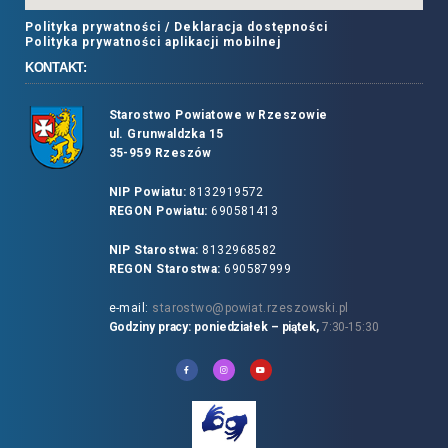
Polityka prywatności /
Deklaracja dostępności
Polityka prywatności aplikacji mobilnej
KONTAKT:
Starostwo Powiatowe w Rzeszowie
ul. Grunwaldzka 15
35-959 Rzeszów
NIP Powiatu:
8132919572
REGON Powiatu:
690581413
NIP Starostwa:
8132968582
REGON Starostwa:
690587999
e-mail:
starostwo@powiat.rzeszowski.pl
Godziny pracy: poniedziałek – piątek,
7:30-15:30