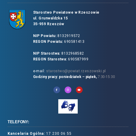
Starostwo Powiatowe w Rzeszowie
ul. Grunwaldzka 15
35-959 Rzeszów
NIP Powiatu:
8132919572
REGON Powiatu:
690581413
NIP Starostwa:
8132968582
REGON Starostwa:
690587999
e-mail:
starostwo@powiat.rzeszowski.pl
Godziny pracy: poniedziałek – piątek,
7:30-15:30
TELEFONY:
Kancelaria Ogólna:
17 230 06 55