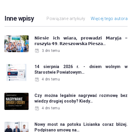
Inne wpisy
Powiązane artykuły
Więcej tego autora
𝗡𝗶𝗲𝘀𝗶𝗲 𝗶𝗰𝗵 𝘄𝗶𝗮𝗿𝗮, 𝗽𝗿𝗼𝘄𝗮𝗱𝘇𝗶 𝗠𝗮𝗿𝘆𝗷𝗮 –
𝗿𝘂𝘀𝘇𝘆ł𝗮 𝟰𝟵. 𝗥𝘇𝗲𝘀𝘇𝗼𝘄𝘀𝗸𝗮 𝗣𝗶𝗲𝘀𝘇𝗮…
3 dni temu
14 sierpnia 2026 r. - dniem wolnym w
Starostwie Powiatowym…
4 dni temu
Czy można legalnie nagrywać rozmowę bez
wiedzy drugiej osoby? Kiedy…
4 dni temu
Nowy most na potoku Lisianka coraz bliżej.
Podpisano umowę na…