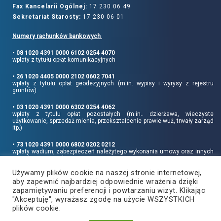
Fax Kancelarii Ogólnej:
17 230 06 49
Sekretariat Starosty:
17 230 06 01
Numery rachunków bankowych
• 08 1020 4391 0000 6102 0254 4070
wpłaty z tytułu opłat komunikacyjnych
• 26 1020 4405 0000 2102 0602 7041
wpłaty z tytułu opłat geodezyjnych (m.in. wypisy i wyrysy z rejestru
gruntów)
• 03 1020 4391 0000 6302 0254 4062
wpłaty z tytułu opłat pozostałych (m.in.. dzierżawa, wieczyste
użytkowanie, sprzedaż mienia, przekształcenie prawie wuż, trwały zarząd
itp.)
• 73 1020 4391 0000 6802 0202 0212
wpłaty wadium, zabezpieczeń należytego wykonania umowy oraz innych
sum depozytowych
Używamy plików cookie na naszej stronie internetowej,
Informujemy, że opłatę skarbową należy uiszczać na rachunek Urzędu
aby zapewnić najbardziej odpowiednie wrażenia dzięki
Miasta Rzeszowa:
• 90 1240 6960 3851 0062 0000 0423
zapamiętywaniu preferencji i powtarzaniu wizyt. Klikając
"Akceptuję", wyrażasz zgodę na użycie WSZYSTKICH
plików cookie.