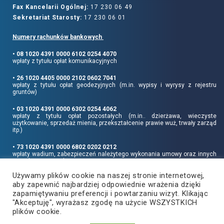
Fax Kancelarii Ogólnej:
17 230 06 49
Sekretariat Starosty:
17 230 06 01
Numery rachunków bankowych
• 08 1020 4391 0000 6102 0254 4070
wpłaty z tytułu opłat komunikacyjnych
• 26 1020 4405 0000 2102 0602 7041
wpłaty z tytułu opłat geodezyjnych (m.in. wypisy i wyrysy z rejestru
gruntów)
• 03 1020 4391 0000 6302 0254 4062
wpłaty z tytułu opłat pozostałych (m.in.. dzierżawa, wieczyste
użytkowanie, sprzedaż mienia, przekształcenie prawie wuż, trwały zarząd
itp.)
• 73 1020 4391 0000 6802 0202 0212
wpłaty wadium, zabezpieczeń należytego wykonania umowy oraz innych
sum depozytowych
Używamy plików cookie na naszej stronie internetowej,
Informujemy, że opłatę skarbową należy uiszczać na rachunek Urzędu
aby zapewnić najbardziej odpowiednie wrażenia dzięki
Miasta Rzeszowa:
• 90 1240 6960 3851 0062 0000 0423
zapamiętywaniu preferencji i powtarzaniu wizyt. Klikając
"Akceptuję", wyrażasz zgodę na użycie WSZYSTKICH
plików cookie.