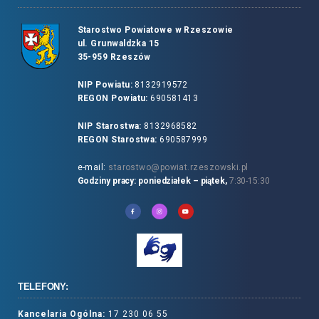
Starostwo Powiatowe w Rzeszowie
ul. Grunwaldzka 15
35-959 Rzeszów
NIP Powiatu:
8132919572
REGON Powiatu:
690581413
NIP Starostwa:
8132968582
REGON Starostwa:
690587999
e-mail:
starostwo@powiat.rzeszowski.pl
Godziny pracy: poniedziałek – piątek,
7:30-15:30
TELEFONY:
Kancelaria Ogólna:
17 230 06 55