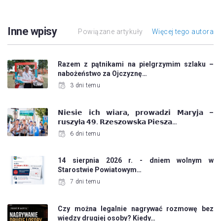
Inne wpisy
Powiązane artykuły
Więcej tego autora
Razem z pątnikami na pielgrzymim szlaku –
nabożeństwo za Ojczyznę…
3 dni temu
𝗡𝗶𝗲𝘀𝗶𝗲 𝗶𝗰𝗵 𝘄𝗶𝗮𝗿𝗮, 𝗽𝗿𝗼𝘄𝗮𝗱𝘇𝗶 𝗠𝗮𝗿𝘆𝗷𝗮 –
𝗿𝘂𝘀𝘇𝘆ł𝗮 𝟰𝟵. 𝗥𝘇𝗲𝘀𝘇𝗼𝘄𝘀𝗸𝗮 𝗣𝗶𝗲𝘀𝘇𝗮…
6 dni temu
14 sierpnia 2026 r. - dniem wolnym w
Starostwie Powiatowym…
7 dni temu
Czy można legalnie nagrywać rozmowę bez
wiedzy drugiej osoby? Kiedy…