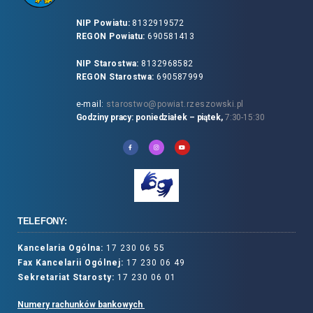
NIP Powiatu:
8132919572
REGON Powiatu:
690581413
NIP Starostwa:
8132968582
REGON Starostwa:
690587999
e-mail:
starostwo@powiat.rzeszowski.pl
Godziny pracy: poniedziałek – piątek,
7:30-15:30
TELEFONY:
Kancelaria Ogólna:
17 230 06 55
Fax Kancelarii Ogólnej:
17 230 06 49
Sekretariat Starosty:
17 230 06 01
Numery rachunków bankowych