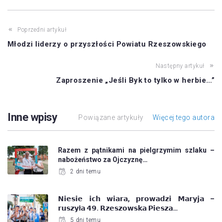
Poprzedni artykuł
Młodzi liderzy o przyszłości Powiatu Rzeszowskiego
Następny artykuł
Zaproszenie „Jeśli Byk to tylko w herbie…”
Inne wpisy
Powiązane artykuły
Więcej tego autora
Razem z pątnikami na pielgrzymim szlaku –
nabożeństwo za Ojczyznę…
2 dni temu
𝗡𝗶𝗲𝘀𝗶𝗲 𝗶𝗰𝗵 𝘄𝗶𝗮𝗿𝗮, 𝗽𝗿𝗼𝘄𝗮𝗱𝘇𝗶 𝗠𝗮𝗿𝘆𝗷𝗮 –
𝗿𝘂𝘀𝘇𝘆ł𝗮 𝟰𝟵. 𝗥𝘇𝗲𝘀𝘇𝗼𝘄𝘀𝗸𝗮 𝗣𝗶𝗲𝘀𝘇𝗮…
5 dni temu