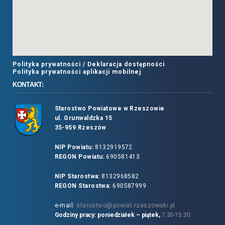
Polityka prywatności /
Deklaracja dostępności
Polityka prywatności aplikacji mobilnej
KONTAKT:
Starostwo Powiatowe w Rzeszowie
ul. Grunwaldzka 15
35-959 Rzeszów
NIP Powiatu:
8132919572
REGON Powiatu:
690581413
NIP Starostwa:
8132968582
REGON Starostwa:
690587999
e-mail:
starostwo@powiat.rzeszowski.pl
Godziny pracy: poniedziałek – piątek,
7:30-15:30