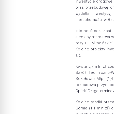
inwestycje drogowe r
oraz przebudowę dr
wydatki inwestycy
nieruchomości w Bac
Istotne środki zost
siedziby starostwa 
przy ul. Miłociński
Kolejne projekty in
zł).
Kwota 5,7 mln zł zo
Szkół Techniczno-W
Sokołowie Młp. (1,
rozbudowa przychodn
Opieki Długoterminow
Kolejne środki prz
Górnie (1,1 mln zł) 