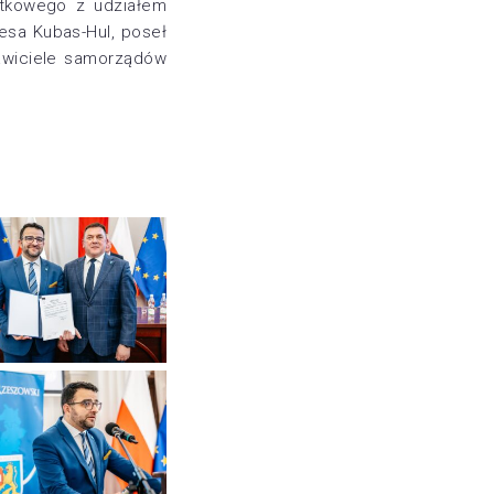
atkowego z udziałem
esa Kubas-Hul, poseł
tawiciele samorządów