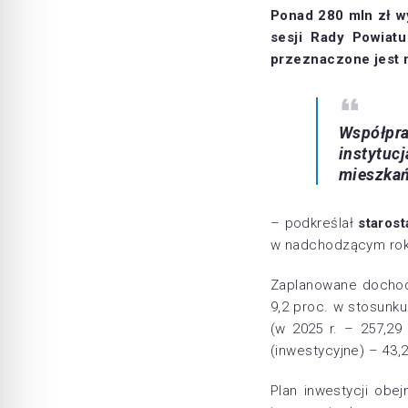
Ponad 280 mln zł w
sesji Rady Powiat
przeznaczone jest n
Współpr
instytuc
mieszka
– podkreślał
staros
w nadchodzącym rok
Zaplanowane dochod
9,2 proc. w stosunku
(w 2025 r. – 257,29
(inwestycyjne) – 43,2
Plan inwestycji obej