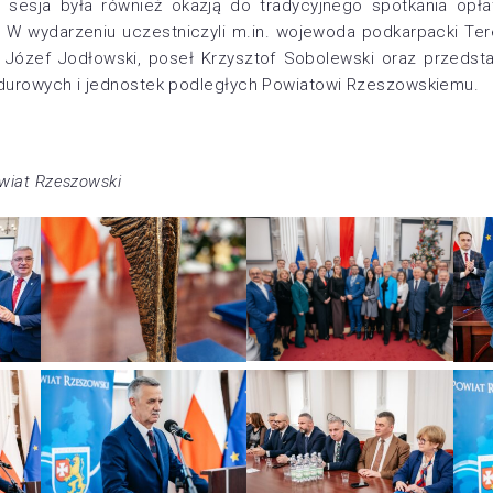
u sesja była również okazją do tradycyjnego spotkania opł
 W wydarzeniu uczestniczyli m.in. wojewoda podkarpacki Ter
r Józef Jodłowski, poseł Krzysztof Sobolewski oraz przeds
ndurowych i jednostek podległych Powiatowi Rzeszowskiemu.
owiat Rzeszowski