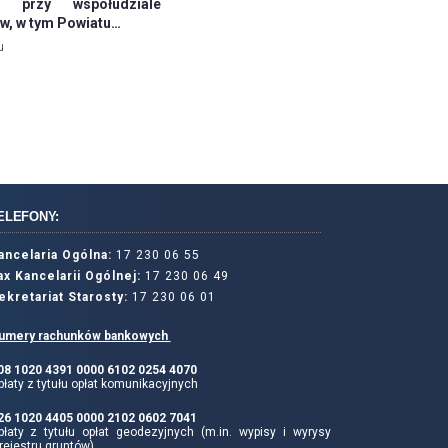
o przy współudziale
, w tym Powiatu…
u
ELEFONY:
ancelaria Ogólna:
17 230 06 55
ax Kancelarii Ogólnej:
17 230 06 49
ekretariat Starosty:
17 230 06 01
umery rachunków bankowych
 08 1020 4391 0000 6102 0254 4070
łaty z tytułu opłat komunikacyjnych
 26 1020 4405 0000 2102 0602 7041
płaty z tytułu opłat geodezyjnych (m.in. wypisy i wyrysy
rejestru gruntów)