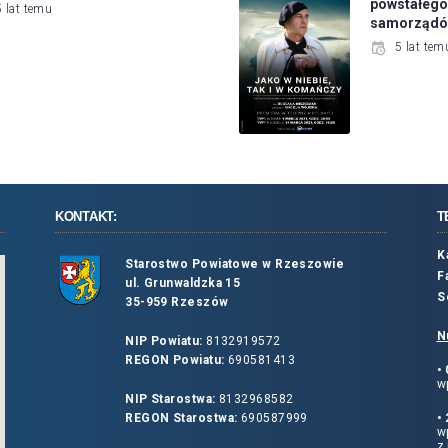
powstałeg
5 lat temu
samorządów
5 lat tem
KONTAKT:
T
K
Starostwo Powiatowe w Rzeszowie
F
ul. Grunwaldzka 15
S
35-959 Rzeszów
N
NIP Powiatu:
8132919572
REGON Powiatu:
690581413
•
wp
NIP Starostwa:
8132968582
REGON Starostwa:
690587999
•
w
z 