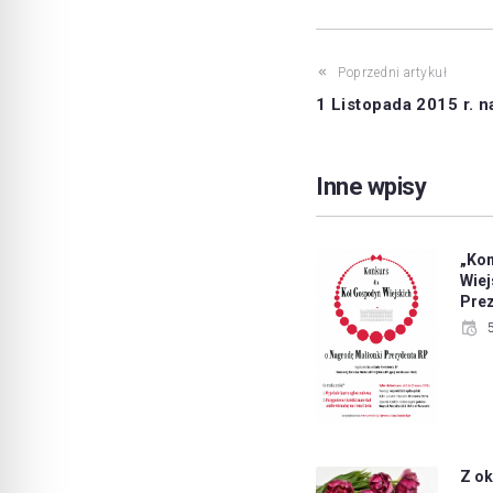
Poprzedni artykuł
1 Listopada 2015 r. 
Inne wpisy
„Ko
Wie
Pre
Z ok