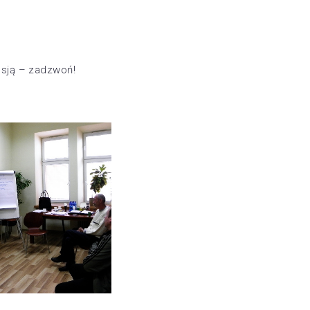
esją – zadzwoń!