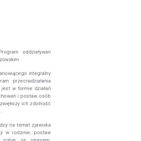
Program oddziaływań
szowskim.
anowiącego integralny
am przeciwdziałania
jest w formie działań
achowań i postaw osób
zwiększy ich zdolność
.
dzy na temat zjawiska
ji w rodzinie, postaw
ia sobie ze stresem,