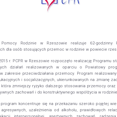
Pomocy Rodzinie w Rzeszowie realizuje 62-godzinny 
ych dla osób stosujących przemoc w rodzinie w powiecie rze
 2015 r. PCPR w Rzeszowie rozpoczęło realizację Programu st
ych działań realizowanych w oparciu o Powiatowy progr
w zakresie przeciwdziałania przemocy. Program realizowany 
ukacyjnych i socjalizacyjnych, ukierunkowanych na zmianę z
 która zmniejszy ryzyko dalszego stosowania przemocy oraz 
sywnych zachowań i do konstruktywnego współżycia w rodzinie
 program koncentruje się na przekazaniu szeroko pojętej wie
gresywnych, uzależnienia od alkoholu, prawidłowych relac
unikacji interpersonalnej, asertywnych zachowań, radzen