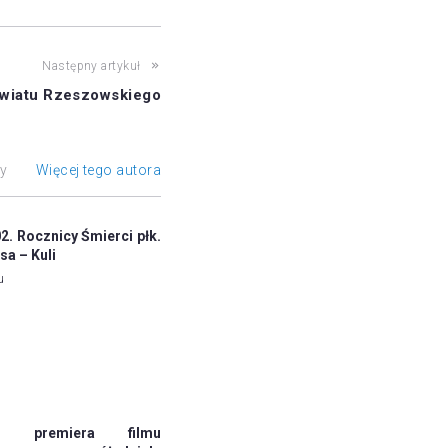
Następny artykuł
owiatu Rzeszowskiego
ły
Więcej tego autora
. Rocznicy Śmierci płk.
sa – Kuli
u
jna premiera filmu