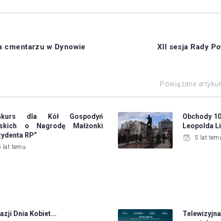
na cmentarzu w Dynowie
XII sesja Rady P
Powiązane artyku
nkurs dla Kół Gospodyń
Obchody 102
jskich o Nagrodę Małżonki
Leopolda Li
zydenta RP”
5 lat tem
5 lat temu
azji Dnia Kobiet...
Telewizy