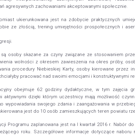
ań agresywnych zachowaniami akceptowanymi społecznie.
omiast ukierunkowana jest na zdobycie praktycznych umiej
obie ze złością, trening umiejętności prospołecznych i aser
resji.
 są osoby skazane za czyny związane ze stosowaniem prz
wienia wolności z okresem zawieszenia na okres próby, os
nia procedury Niebieskiej Karty, osoby kierowane przez ins
 chciałyby pracować nad swoimi emocjami i konstruktywnymi rel
acyjny obejmuje 62 godziny dydaktyczne, w tym zajęcia g
 aktywnymi dzięki którym uczestnicy mają możliwość czynn
o wypowiadania swojego zdania i zaangażowania w przebie
 skierowana jest do 10 osób zamieszkujących teren powiatu rz
dycji Programu zaplanowana jest na I kwartał 2016 r. Nabór 
ieżącego roku. Szczegółowe informacje dotyczące naboru 