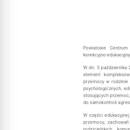
Powiatowe Centrum 
korekcyjno-edukacyjn
W dn. 5 października
element kompleksow
przemocy w rodzinie 
psychologicznych, ed
stosujących przemoc,
do samokontroli agre
W części edukacyjnej
przemocy, zachowań a
rodzicielskich, kom