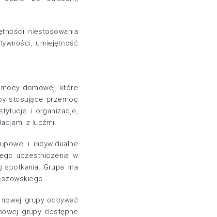
ętności niestosowania
tywności, umiejętność
emocy domowej, które
oby stosujące przemoc
tytucje i organizacje,
acjami z ludźmi.
rupowe i indywidualne
ego uczestniczenia w
g spotkania. Grupa ma
eszowskiego .
do nowej grupy odbywać
nowej grupy dostępne