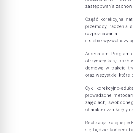
zastępowania zachow
Część korekcyjna nat
przemocy, radzenia s
rozpoznawania
u siebie wyzwalaczy ag
Adresatami Programu
otrzymały karę pozba
domową w trakcie trwa
oraz wszystkie, które
Cykl korekcyjno-eduk
prowadzone metodami
zajęciach, swobodneg
charakter zamknięty i
Realizacja kolejnej e
się będzie końcem b