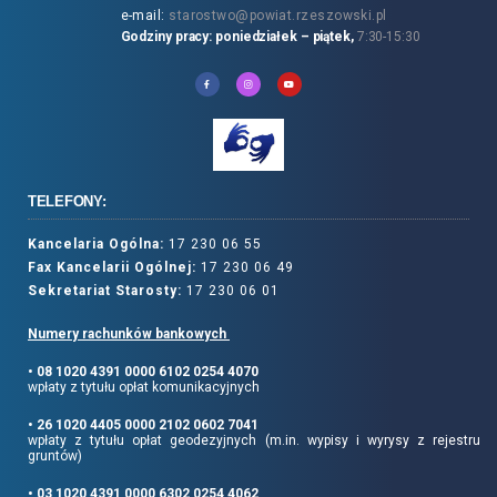
e-mail:
starostwo@powiat.rzeszowski.pl
Godziny pracy: poniedziałek – piątek,
7:30-15:30
TELEFONY:
Kancelaria Ogólna:
17 230 06 55
Fax Kancelarii Ogólnej:
17 230 06 49
Sekretariat Starosty:
17 230 06 01
Numery rachunków bankowych
• 08 1020 4391 0000 6102 0254 4070
wpłaty z tytułu opłat komunikacyjnych
• 26 1020 4405 0000 2102 0602 7041
wpłaty z tytułu opłat geodezyjnych (m.in. wypisy i wyrysy z rejestru
gruntów)
• 03 1020 4391 0000 6302 0254 4062