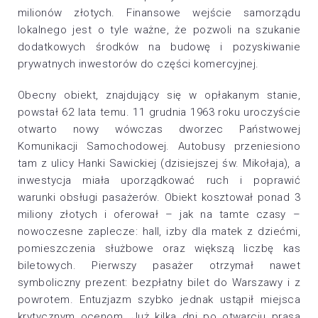
milionów złotych. Finansowe wejście samorządu
lokalnego jest o tyle ważne, że pozwoli na szukanie
dodatkowych środków na budowę i pozyskiwanie
prywatnych inwestorów do części komercyjnej.
Obecny obiekt, znajdujący się w opłakanym stanie,
powstał 62 lata temu. 11 grudnia 1963 roku uroczyście
otwarto nowy wówczas dworzec Państwowej
Komunikacji Samochodowej. Autobusy przeniesiono
tam z ulicy Hanki Sawickiej (dzisiejszej św. Mikołaja), a
inwestycja miała uporządkować ruch i poprawić
warunki obsługi pasażerów. Obiekt kosztował ponad 3
miliony złotych i oferował – jak na tamte czasy –
nowoczesne zaplecze: hall, izby dla matek z dziećmi,
pomieszczenia służbowe oraz większą liczbę kas
biletowych. Pierwszy pasażer otrzymał nawet
symboliczny prezent: bezpłatny bilet do Warszawy i z
powrotem. Entuzjazm szybko jednak ustąpił miejsca
krytycznym ocenom. Już kilka dni po otwarciu prasa