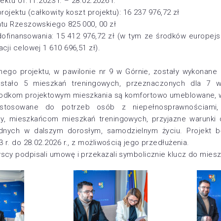
jektu 01.11.2023 r. – 28.02.2026 r.
rojektu (całkowity koszt projektu): 16 237 976,72 zł
atu Rzeszowskiego 825 000, 00 zł
ofinansowania: 15 412 976,72 zł (w tym ze środków europejsk
cji celowej 1 610 696,51 zł).
ego projektu, w pawilonie nr 9 w Górnie, zostały wykonan
wstało 5 mieszkań treningowych, przeznaczonych dla 7 
środkom projektowym mieszkania są komfortowo umeblowane,
ostosowane do potrzeb osób z niepełnosprawnościami,
, mieszkańcom mieszkań treningowych, przyjazne warunki 
ędnych w dalszym dorosłym, samodzielnym życiu. Projekt b
 r. do 28.02.2026 r., z możliwością jego przedłużenia.
scy podpisali umowę i przekazali symbolicznie klucz do mies