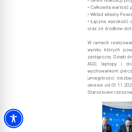
• Okres realizacji pro
• Całkowita wartość p
• Wkład własny Powi
• Łączna wysokość d
oraz ze środków dota
W ramach realizowan
wyniku których po
zastępczej. Dzięki 
AGD, laptopy i d
wychowankom pieczy
umiejętności niezb
okresie od 01.11.2023
Starostowie rzeszow