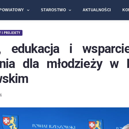
POWIATOWY
STAROSTWO
AKTUALNOŚCI
KO
 I PROJEKTY
, edukacja i wsparc
nia dla młodzieży w 
wskim
4