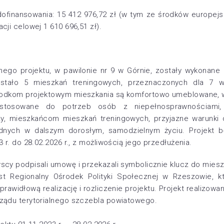
ofinansowania: 15 412 976,72 zł (w tym ze środków europejsk
cji celowej 1 610 696,51 zł).
ego projektu, w pawilonie nr 9 w Górnie, zostały wykonan
wstało 5 mieszkań treningowych, przeznaczonych dla 7 
środkom projektowym mieszkania są komfortowo umeblowane,
ostosowane do potrzeb osób z niepełnosprawnościami,
, mieszkańcom mieszkań treningowych, przyjazne warunki 
ędnych w dalszym dorosłym, samodzielnym życiu. Projekt b
 r. do 28.02.2026 r., z możliwością jego przedłużenia.
scy podpisali umowę i przekazali symbolicznie klucz do mies
est Regionalny Ośrodek Polityki Społecznej w Rzeszowie, k
rawidłową realizację i rozliczenie projektu. Projekt realizowan
ządu terytorialnego szczebla powiatowego.