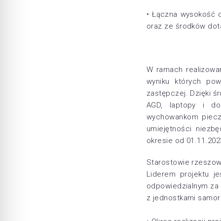
• Łączna wysokość d
oraz ze środków dota
W ramach realizowan
wyniku których po
zastępczej. Dzięki 
AGD, laptopy i d
wychowankom pieczy
umiejętności niezb
okresie od 01.11.2023
Starostowie rzeszow
Liderem projektu j
odpowiedzialnym za p
z jednostkami samor