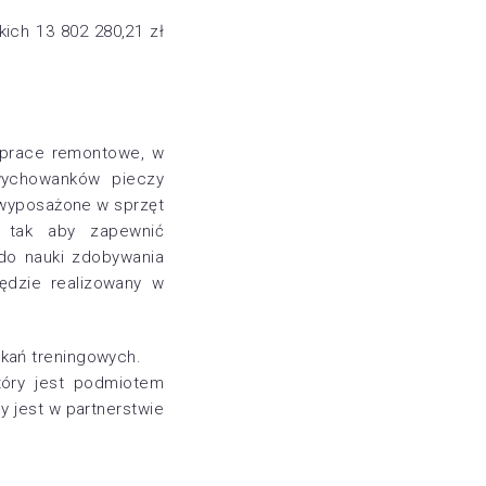
ich 13 802 280,21 zł
e prace remontowe, w
wychowanków pieczy
 wyposażone w sprzęt
 tak aby zapewnić
do nauki zdobywania
ędzie realizowany w
zkań treningowych.
tóry jest podmiotem
y jest w partnerstwie