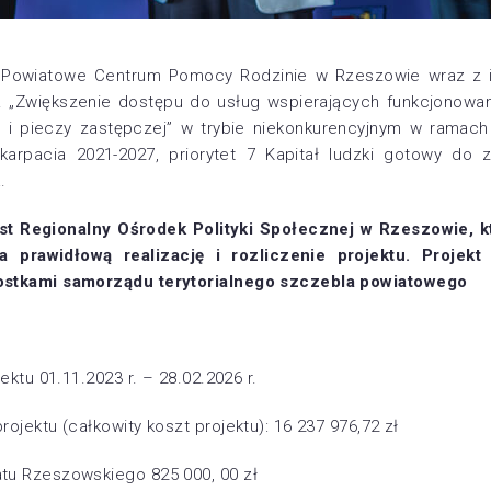
 Powiatowe Centrum Pomocy Rodzinie w Rzeszowie wraz z i
n. „Zwiększenie dostępu do usług wspierających funkcjonowan
h i pieczy zastępczej” w trybie niekonkurencyjnym w rama
karpacia 2021-2027, priorytet 7 Kapitał ludzki gotowy do z
.
est Regionalny Ośrodek Polityki Społecznej w Rzeszowie, k
 prawidłową realizację i rozliczenie projektu. Projekt
nostkami samorządu terytorialnego szczebla powiatowego
jektu 01.11.2023 r. – 28.02.2026 r.
rojektu (całkowity koszt projektu): 16 237 976,72 zł
atu Rzeszowskiego 825 000, 00 zł