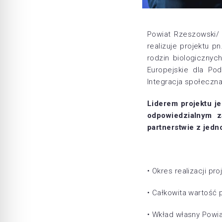
Powiat Rzeszowski/
realizuje projektu p
rodzin biologicznyc
Europejskie dla Pod
Integracja społeczna
Liderem projektu j
odpowiedzialnym za
partnerstwie z jed
• Okres realizacji pro
• Całkowita wartość p
• Wkład własny Powi