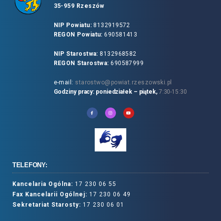
35-959 Rzeszów
NIP Powiatu:
8132919572
REGON Powiatu:
690581413
NIP Starostwa:
8132968582
REGON Starostwa:
690587999
e-mail:
starostwo@powiat.rzeszowski.pl
Godziny pracy: poniedziałek – piątek,
7:30-15:30
TELEFONY:
Kancelaria Ogólna:
17 230 06 55
Fax Kancelarii Ogólnej:
17 230 06 49
Sekretariat Starosty:
17 230 06 01