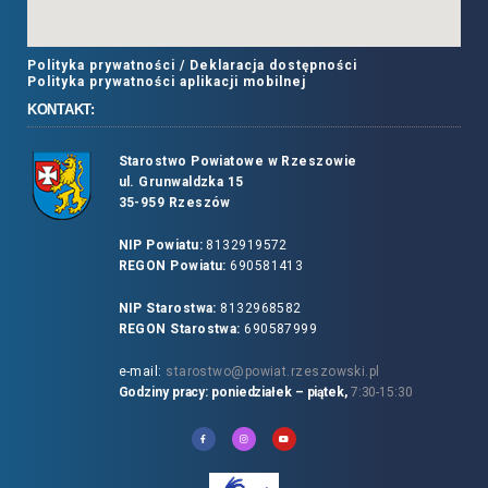
Polityka prywatności /
Deklaracja dostępności
Polityka prywatności aplikacji mobilnej
KONTAKT:
Starostwo Powiatowe w Rzeszowie
ul. Grunwaldzka 15
35-959 Rzeszów
NIP Powiatu:
8132919572
REGON Powiatu:
690581413
NIP Starostwa:
8132968582
REGON Starostwa:
690587999
e-mail:
starostwo@powiat.rzeszowski.pl
Godziny pracy: poniedziałek – piątek,
7:30-15:30