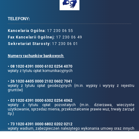
TELEFONY:
Kancelaria Ogólna:
17 230 06 55
Fax Kancelarii Ogólnej:
17 230 06 49
Sekretariat Starosty:
17 230 06 01
Numery rachunków bankowych
• 08 1020 4391 0000 6102 0254 4070
wpłaty z tytułu opłat komunikacyjnych
• 26 1020 4405 0000 2102 0602 7041
wpłaty z tytułu opłat geodezyjnych (m.in. wypisy i wyrysy z rejestru
gruntów)
• 03 1020 4391 0000 6302 0254 4062
wpłaty z tytułu opłat pozostałych (m.in.. dzierżawa, wieczyste
użytkowanie, sprzedaż mienia, przekształcenie prawie wuż, trwały zarząd
itp.)
• 73 1020 4391 0000 6802 0202 0212
wpłaty wadium, zabezpieczeń należytego wykonania umowy oraz innych
sum depozytowych