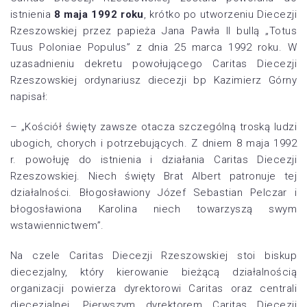
istnienia
8 maja 1992 roku
, krótko po utworzeniu Diecezji
Rzeszowskiej przez papieża Jana Pawła II bullą „Totus
Tuus Poloniae Populus” z dnia 25 marca 1992 roku. W
uzasadnieniu dekretu powołującego Caritas Diecezji
Rzeszowskiej ordynariusz diecezji bp Kazimierz Górny
napisał:
– „Kościół święty zawsze otacza szczególną troską ludzi
ubogich, chorych i potrzebujących. Z dniem 8 maja 1992
r. powołuję do istnienia i działania Caritas Diecezji
Rzeszowskiej. Niech święty Brat Albert patronuje tej
działalności. Błogosławiony Józef Sebastian Pelczar i
błogosławiona Karolina niech towarzyszą swym
wstawiennictwem”.
Na czele Caritas Diecezji Rzeszowskiej stoi biskup
diecezjalny, który kierowanie bieżącą działalnością
organizacji powierza dyrektorowi Caritas oraz centrali
diecezjalnej. Pierwszym dyrektorem Caritas Diecezji