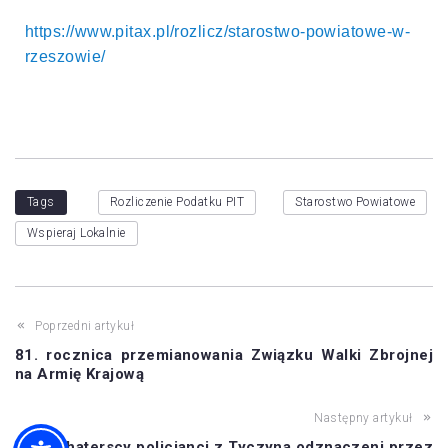
https://www.pitax.pl/rozlicz/starostwo-powiatowe-w-
rzeszowie/
Tags
Rozliczenie Podatku PIT
Starostwo Powiatowe
Wspieraj Lokalnie
Poprzedni artykuł
81. rocznica przemianowania Związku Walki Zbrojnej
na Armię Krajową
Następny artykuł
Bohaterscy policjanci z Tyczyna odznaczeni przez