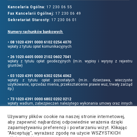
Kancelaria Ogólna:
17 230 06 55
Fax Kancelarii Ogólnej:
17 230 06 49
Sekretariat Starosty:
17 230 06 01
Numery rachunków bankowych
• 08 1020 4391 0000 6102 0254 4070
wpłaty z tytułu opłat komunikacyjnych
• 26 1020 4405 0000 2102 0602 7041
wpłaty z tytułu opłat geodezyjnych (m.in. wypisy i wyrysy z rejestru
gruntów)
• 03 1020 4391 0000 6302 0254 4062
wpłaty z tytułu opłat pozostałych (m.in.. dzierżawa, wieczyste
użytkowanie, sprzedaż mienia, przekształcenie prawie wuż, trwały zarząd
itp.)
• 73 1020 4391 0000 6802 0202 0212
wpłaty wadium, zabezpieczeń należytego wykonania umowy oraz innych
sum depozytowych
Używamy plików cookie na naszej stronie internetowej,
Informujemy, że opłatę skarbową należy uiszczać na rachunek Urzędu
aby zapewnić najbardziej odpowiednie wrażenia dzięki
Miasta Rzeszowa:
• 90 1240 6960 3851 0062 0000 0423
zapamiętywaniu preferencji i powtarzaniu wizyt. Klikając
"Akceptuję", wyrażasz zgodę na użycie WSZYSTKICH