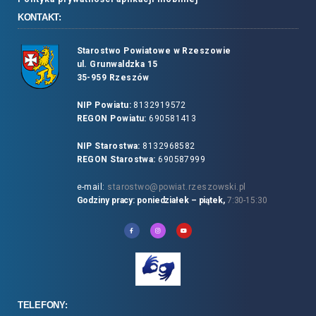
KONTAKT:
Starostwo Powiatowe w Rzeszowie
ul. Grunwaldzka 15
35-959 Rzeszów
NIP Powiatu:
8132919572
REGON Powiatu:
690581413
NIP Starostwa:
8132968582
REGON Starostwa:
690587999
e-mail:
starostwo@powiat.rzeszowski.pl
Godziny pracy: poniedziałek – piątek,
7:30-15:30
TELEFONY: