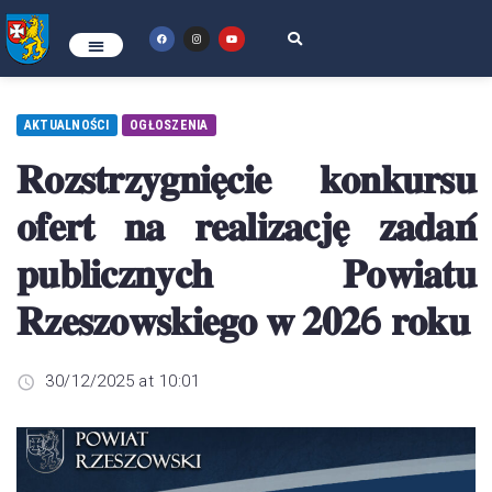
AKTUALNOŚCI
OGŁOSZENIA
𝐑𝐨𝐳𝐬𝐭𝐫𝐳𝐲𝐠𝐧𝐢𝐞̨𝐜𝐢𝐞 𝐤𝐨𝐧𝐤𝐮𝐫𝐬𝐮
𝐨𝐟𝐞𝐫𝐭 𝐧𝐚 𝐫𝐞𝐚𝐥𝐢𝐳𝐚𝐜𝐣𝐞̨ 𝐳𝐚𝐝𝐚𝐧́
𝐩𝐮𝐛𝐥𝐢𝐜𝐳𝐧𝐲𝐜𝐡 𝐏𝐨𝐰𝐢𝐚𝐭𝐮
𝐑𝐳𝐞𝐬𝐳𝐨𝐰𝐬𝐤𝐢𝐞𝐠𝐨 𝐰 𝟐𝟎𝟐6 𝐫𝐨𝐤𝐮
30/12/2025 at 10:01