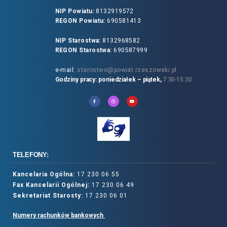
NIP Powiatu:
8132919572
REGON Powiatu:
690581413
NIP Starostwa:
8132968582
REGON Starostwa:
690587999
e-mail:
starostwo@powiat.rzeszowski.pl
Godziny pracy: poniedziałek – piątek,
7:30-15:30
TELEFONY:
Kancelaria Ogólna:
17 230 06 55
Fax Kancelarii Ogólnej:
17 230 06 49
Sekretariat Starosty:
17 230 06 01
Numery rachunków bankowych