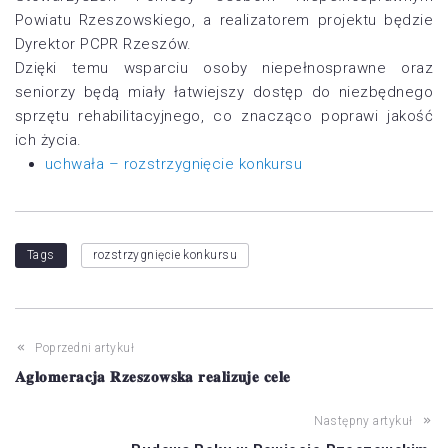
Powiatu Rzeszowskiego, a realizatorem projektu będzie
Dyrektor
PCPR Rzeszów.
Dzięki temu wsparciu osoby niepełnosprawne oraz
seniorzy będą miały łatwiejszy dostęp do niezbędnego
sprzętu rehabilitacyjnego, co znacząco poprawi jakość
ich życia.
uchwała – rozstrzygnięcie konkursu
Tags
rozstrzygnięcie konkursu
Poprzedni artykuł
𝐀𝐠𝐥𝐨𝐦𝐞𝐫𝐚𝐜𝐣𝐚 𝐑𝐳𝐞𝐬𝐳𝐨𝐰𝐬𝐤𝐚 𝐫𝐞𝐚𝐥𝐢𝐳𝐮𝐣𝐞 𝐜𝐞𝐥𝐞
Następny artykuł