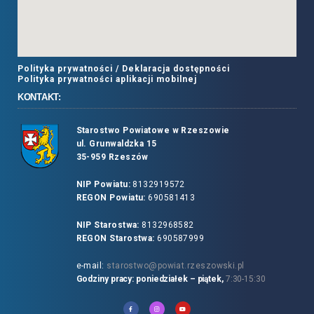
Polityka prywatności /
Deklaracja dostępności
Polityka prywatności aplikacji mobilnej
KONTAKT:
Starostwo Powiatowe w Rzeszowie
ul. Grunwaldzka 15
35-959 Rzeszów
NIP Powiatu:
8132919572
REGON Powiatu:
690581413
NIP Starostwa:
8132968582
REGON Starostwa:
690587999
e-mail:
starostwo@powiat.rzeszowski.pl
Godziny pracy: poniedziałek – piątek,
7:30-15:30