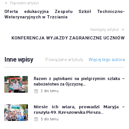
Poprzedni artykuł
Oferta edukacyjna Zespołu Szkół Techniczno-
Weterynaryjnych w Trzcianie
Następny artykuł
KONFERENCJA WYJAZDY ZAGRANICZNE UCZNIÓW
Inne wpisy
Powiązane artykuły
Więcej tego autora
Razem z pątnikami na pielgrzymim szlaku –
nabożeństwo za Ojczyznę…
2 dni temu
𝗡𝗶𝗲𝘀𝗶𝗲 𝗶𝗰𝗵 𝘄𝗶𝗮𝗿𝗮, 𝗽𝗿𝗼𝘄𝗮𝗱𝘇𝗶 𝗠𝗮𝗿𝘆𝗷𝗮 –
𝗿𝘂𝘀𝘇𝘆ł𝗮 𝟰𝟵. 𝗥𝘇𝗲𝘀𝘇𝗼𝘄𝘀𝗸𝗮 𝗣𝗶𝗲𝘀𝘇𝗮…
5 dni temu