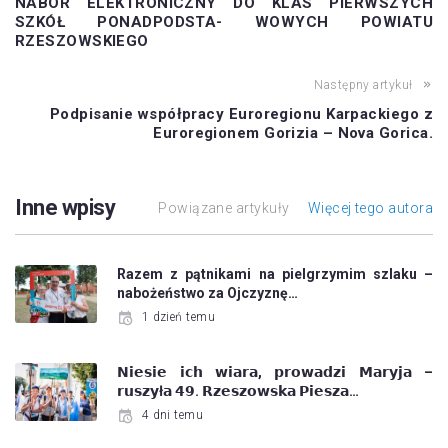
NABÓR ELEKTRONICZNY DO KLAS PIERWSZYCH
SZKÓŁ PONADPODSTA- WOWYCH POWIATU
RZESZOWSKIEGO
Następny artykuł
Podpisanie współpracy Euroregionu Karpackiego z
Euroregionem Gorizia – Nova Gorica.
Inne wpisy
Powiązane artykuły
Więcej tego autora
Razem z pątnikami na pielgrzymim szlaku –
nabożeństwo za Ojczyznę…
1 dzień temu
𝗡𝗶𝗲𝘀𝗶𝗲 𝗶𝗰𝗵 𝘄𝗶𝗮𝗿𝗮, 𝗽𝗿𝗼𝘄𝗮𝗱𝘇𝗶 𝗠𝗮𝗿𝘆𝗷𝗮 –
𝗿𝘂𝘀𝘇𝘆ł𝗮 𝟰𝟵. 𝗥𝘇𝗲𝘀𝘇𝗼𝘄𝘀𝗸𝗮 𝗣𝗶𝗲𝘀𝘇𝗮…
4 dni temu