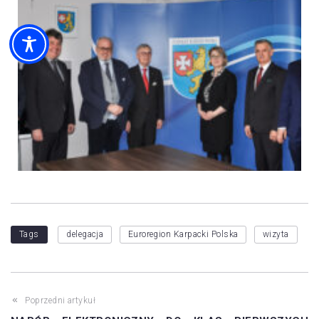
Tags
delegacja
Euroregion Karpacki Polska
wizyta
Poprzedni artykuł