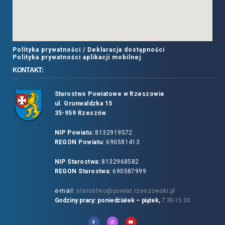
Polityka prywatności /
Deklaracja dostępności
Polityka prywatności aplikacji mobilnej
KONTAKT:
Starostwo Powiatowe w Rzeszowie
ul. Grunwaldzka 15
35-959 Rzeszów
NIP Powiatu:
8132919572
REGON Powiatu:
690581413
NIP Starostwa:
8132968582
REGON Starostwa:
690587999
e-mail:
starostwo@powiat.rzeszowski.pl
Godziny pracy: poniedziałek – piątek,
7:30-15:30