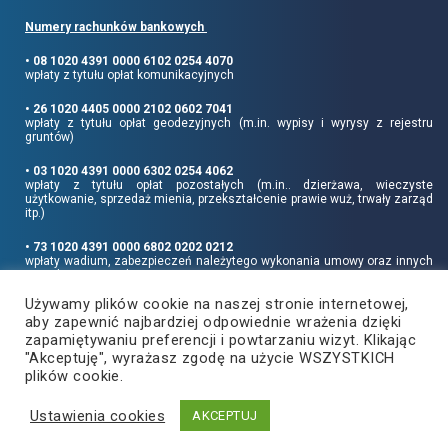
Numery rachunków bankowych
• 08 1020 4391 0000 6102 0254 4070
wpłaty z tytułu opłat komunikacyjnych
• 26 1020 4405 0000 2102 0602 7041
wpłaty z tytułu opłat geodezyjnych (m.in. wypisy i wyrysy z rejestru
gruntów)
• 03 1020 4391 0000 6302 0254 4062
wpłaty z tytułu opłat pozostałych (m.in.. dzierżawa, wieczyste
użytkowanie, sprzedaż mienia, przekształcenie prawie wuż, trwały zarząd
itp.)
• 73 1020 4391 0000 6802 0202 0212
wpłaty wadium, zabezpieczeń należytego wykonania umowy oraz innych
sum depozytowych
Używamy plików cookie na naszej stronie internetowej,
Informujemy, że opłatę skarbową należy uiszczać na rachunek Urzędu
aby zapewnić najbardziej odpowiednie wrażenia dzięki
Miasta Rzeszowa:
• 90 1240 6960 3851 0062 0000 0423
zapamiętywaniu preferencji i powtarzaniu wizyt. Klikając
"Akceptuję", wyrażasz zgodę na użycie WSZYSTKICH
plików cookie.
Ustawienia cookies
Copyright
2021
©
Produkcja i hosting:
AKCEPTUJ
Powiat Rzeszowski
ZETO-RZESZÓW Sp. z o.o.