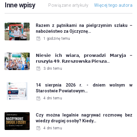
Inne wpisy
Powiązane artykuły
Więcej tego autora
Razem z pątnikami na pielgrzymim szlaku –
nabożeństwo za Ojczyznę…
1 godzinę temu
𝗡𝗶𝗲𝘀𝗶𝗲 𝗶𝗰𝗵 𝘄𝗶𝗮𝗿𝗮, 𝗽𝗿𝗼𝘄𝗮𝗱𝘇𝗶 𝗠𝗮𝗿𝘆𝗷𝗮 –
𝗿𝘂𝘀𝘇𝘆ł𝗮 𝟰𝟵. 𝗥𝘇𝗲𝘀𝘇𝗼𝘄𝘀𝗸𝗮 𝗣𝗶𝗲𝘀𝘇𝗮…
3 dni temu
14 sierpnia 2026 r. - dniem wolnym w
Starostwie Powiatowym…
4 dni temu
Czy można legalnie nagrywać rozmowę bez
wiedzy drugiej osoby? Kiedy…
4 dni temu