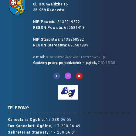
ul. Grunwaldzka 15
35-959 Rzeszów
NIP Powiatu:
8132919572
REGON Powiatu:
690581413
NIP Starostwa:
8132968582
REGON Starostwa:
690587999
e-mail:
starostwo@powiat.rzeszowski.pl
Godziny pracy: poniedziałek – piątek,
7:30-15:30
TELEFONY:
Kancelaria Ogólna:
17 230 06 55
Fax Kancelarii Ogólnej:
17 230 06 49
Sekretariat Starosty:
17 230 06 01