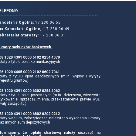
ELEFONY:
ancelaria Ogólna:
17 230 06 55
ax Kancelarii Ogólnej:
17 230 06 49
ekretariat Starosty:
17 230 06 01
umery rachunków bankowych
 08 1020 4391 0000 6102 0254 4070
łaty z tytułu opłat komunikacyjnych
 26 1020 4405 0000 2102 0602 7041
płaty z tytułu opłat geodezyjnych (m.in. wypisy i wyrysy
rejestru gruntów)
 03 1020 4391 0000 6302 0254 4062
łaty z tytułu opłat pozostałych (m.in.. dzierżawa, wieczyste
żytkowanie, sprzedaż mienia, przekształcenie prawie wuż,
wały zarząd itp.)
 73 1020 4391 0000 6802 0202 0212
płaty wadium, zabezpieczeń należytego wykonania umowy
raz innych sum depozytowych
nformujemy, że opłatę skarbową należy uiszczać na