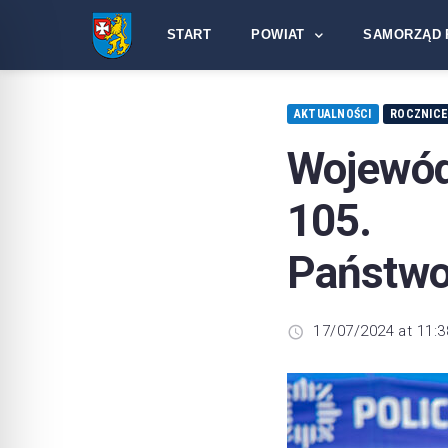
START
POWIAT
SAMORZĄD 
AKTUALNOŚCI
ROCZNIC
Wojewód
105. r
Państwo
17/07/2024 at 11:3