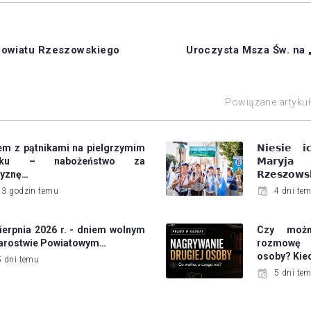
Powiatu Rzeszowskiego
Uroczysta Msza Św. na 
Powiązane artyku
em z pątnikami na pielgrzymim
𝗡𝗶𝗲𝘀𝗶𝗲 𝗶
laku – nabożeństwo za
𝗠𝗮𝗿𝘆𝗷
zyznę…
𝗥𝘇𝗲𝘀𝘇𝗼𝘄𝘀
13 godzin temu
4 dni te
ierpnia 2026 r. - dniem wolnym
Czy możn
tarostwie Powiatowym…
rozmowę 
osoby? Kie
5 dni temu
5 dni te