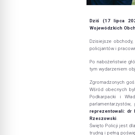
Dziś
(17 lipca 20
Wojewódzkich Obcho
Dzisiejsze obchody,
policjantów i pracow
Po nabożeństwie głó
tym wydarzeniem obj
Zgromadzonych gości
Wśród obecnych byli
Podkarpacki i Wła
parlamentarzystów,
reprezentowali: dr
Rzeszowski
.
Święto Policji jest 
trudną i pełną poświ