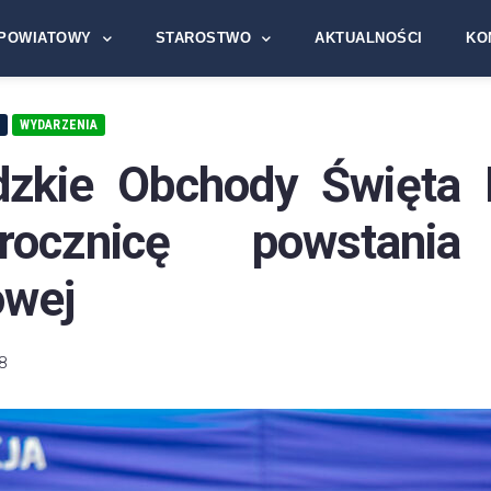
POWIATOWY
STAROSTWO
AKTUALNOŚCI
KO
E
WYDARZENIA
zkie Obchody Święta P
ocznicę powstania 
wej
8