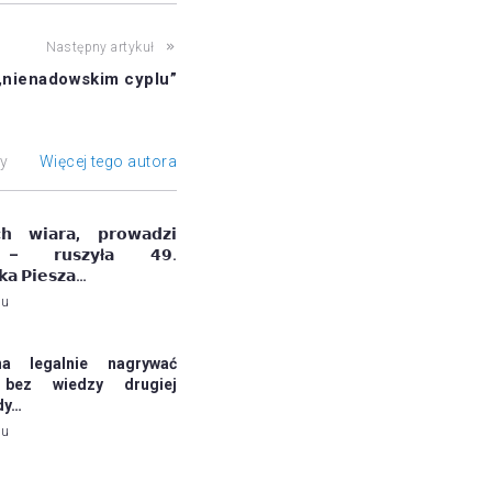
Następny artykuł
„nienadowskim cyplu”
ły
Więcej tego autora
𝗰𝗵 𝘄𝗶𝗮𝗿𝗮, 𝗽𝗿𝗼𝘄𝗮𝗱𝘇𝗶
 – 𝗿𝘂𝘀𝘇𝘆ł𝗮 𝟰𝟵.
𝗸𝗮 𝗣𝗶𝗲𝘀𝘇𝗮…
mu
a legalnie nagrywać
bez wiedzy drugiej
dy…
mu