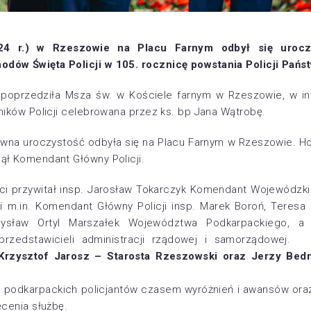
24 r.)
w Rzeszowie na Placu Farnym odbył się uroczy
dów Święta Policji w 10
5
. rocznicę powstania Policji Pań
 poprzedziła Msza św. w Kościele farnym w Rzeszowie, w in
ników Policji celebrowana przez ks. bp Jana Wątrobę.
wna uroczystość odbyła się na Placu Farnym w Rzeszowie. H
ął Komendant Główny Policji.
 przywitał insp. Jarosław Tokarczyk Komendant Wojewódzki 
 m.in. Komendant Główny Policji insp. Marek Boroń, Teres
dysław Ortyl Marszałek Województwa Podkarpackiego, a 
 przedstawicieli administracji rządowej i samorządowej
 Krzysztof Jarosz – Starosta Rzeszowski oraz Jerzy Bed
dla podkarpackich policjantów czasem wyróżnień i awansów or
ęcenia służbę.