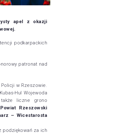
sty apel z okazji
stwowej.
tencji podkarpackich
onorowy patronat nad
Policji w Rzeszowie.
a Kubas-Hul Wojewoda
także liczne grono
.
Powiat Rzeszowski
narz – Wicestarosta
az podziękowań za ich