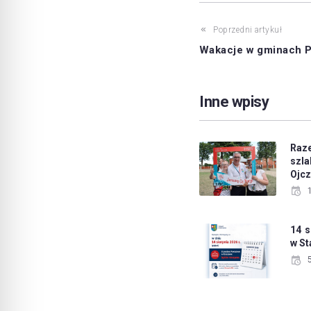
Poprzedni artykuł
Wakacje w gminach 
Inne wpisy
Raz
sz
Ojc
14 s
w S