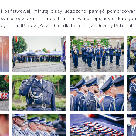
agi państwowej, minutą ciszy uczczono pamięć pomordow
owano odznakami i medali m. in. w następujących kategoria
zydenta RP oraz „Za Zasługi dla Policji” i „Zasłużony Policjant”.