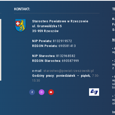
KONTAKT:
T
K
Starostwo Powiatowe w Rzeszowie
F
ul. Grunwaldzka 15
S
35-959 Rzeszów
N
NIP Powiatu:
8132919572
REGON Powiatu:
690581413
•
wp
NIP Starostwa:
8132968582
REGON Starostwa:
690587999
•
w
z 
e-mail:
starostwo@powiat.rzeszowski.pl
Godziny pracy: poniedziałek – piątek,
7:30-
•
wp
15:30
u
tr
•
w
o
I