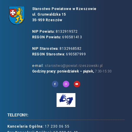
Starostwo Powiatowe w Rzeszowie
ul. Grunwaldzka 15
35-959 Rzeszów
NIP Powiatu:
8132919572
REGON Powiatu:
690581413
NIP Starostwa:
8132968582
REGON Starostwa:
690587999
e-mail:
starostwo@powiat.rzeszowski.pl
Godziny pracy: poniedziałek – piątek,
7:30-15:30
TELEFONY:
Kancelaria Ogólna:
17 230 06 55