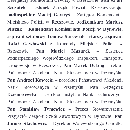
Delegatury
Kuratorium Oświaty w Rzeszowie,
Pan Artur
Szczutek
– członek Zarządu Powiatu Rzeszowskiego,
podinspektor Maciej Gawryś
– Zastępca
Komendanta
Miejskiego Policji w Rzeszowie
,
podkomisarz
Mariusz
Pilszak –
Komendant Komisariatu Policji w Dynowie,
aspirant sztabowy Tomasz Surowiak
i
starszy aspirant
Rafał Gawłowski
z Komendy Miejskiej Policji w
Rzeszowie,
Pan Maciej Mazurek
– Zastępca
Podkarpackiego Wojewódzkiego Inspektora Transportu
Drogowego w Rzeszowie,
Pan Marek Delong –
rektor
Państwowej Akademii Nauk Stosowanych w Przemyślu,
Pan Andrzej Kawecki
– pro
rektor
Państwowej Akademii
Nauk Stosowanych w Przemyślu,
Pan Grzegorz
Dzieniszewski
– Dyrektor Instytutu Nauk Technicznych
Państwowej Akademii Nauk Stosowanych w Przemyślu,
Pan Stanisław Tymowicz
– Prezes Stowarzyszenia
Przyjaciół Zespołu Szkół Zawodowych w Dynowie,
Pan
Janusz Stachowicz
– Dyrektor
Wojewódzkiego Ośrodka