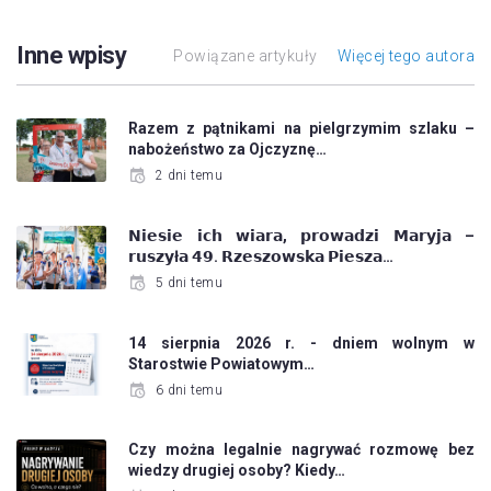
Inne wpisy
Powiązane artykuły
Więcej tego autora
Razem z pątnikami na pielgrzymim szlaku –
nabożeństwo za Ojczyznę…
2 dni temu
𝗡𝗶𝗲𝘀𝗶𝗲 𝗶𝗰𝗵 𝘄𝗶𝗮𝗿𝗮, 𝗽𝗿𝗼𝘄𝗮𝗱𝘇𝗶 𝗠𝗮𝗿𝘆𝗷𝗮 –
𝗿𝘂𝘀𝘇𝘆ł𝗮 𝟰𝟵. 𝗥𝘇𝗲𝘀𝘇𝗼𝘄𝘀𝗸𝗮 𝗣𝗶𝗲𝘀𝘇𝗮…
5 dni temu
14 sierpnia 2026 r. - dniem wolnym w
Starostwie Powiatowym…
6 dni temu
Czy można legalnie nagrywać rozmowę bez
wiedzy drugiej osoby? Kiedy…