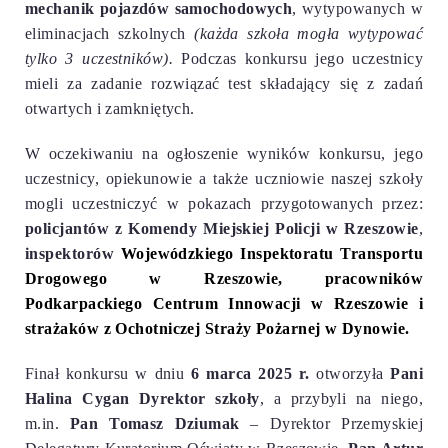
mechanik pojazdów samochodowych
, wytypowanych w
eliminacjach szkolnych
(każda szkoła mogła wytypować
tylko 3 uczestników).
Podczas konkursu jego uczestnicy
mieli za zadanie rozwiązać test składający się z zadań
otwartych i zamkniętych.
W oczekiwaniu na ogłoszenie wyników konkursu, jego
uczestnicy, opiekunowie a także uczniowie naszej szkoły
mogli uczestniczyć w pokazach przygotowanych przez:
policjantów z
Komendy Miejskiej Policji w Rzeszowie
,
inspektorów
Wojewódzkiego Inspektoratu Transportu
Drogowego w Rzeszowie, pracowników
Podkarpackiego Centrum Innowacji w Rzeszowie i
strażaków z Ochotniczej Straży Pożarnej w Dynowie.
Finał konkursu w dniu
6 marca 2025 r.
otworzyła
Pani
Halina Cygan
Dyrektor szkoły
, a przybyli na niego,
m.in.
Pan Tomasz Dziumak
– Dyrektor P
rzemyskiej