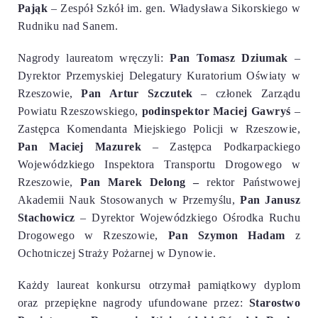
Pająk
– Zespół Szkół im. gen. Władysława Sikorskiego w
Rudniku nad Sanem.
Nagrody laureatom wręczyli:
Pan Tomasz Dziumak
–
Dyrektor P
rzemyskiej Delegatury
Kuratorium Oświaty w
Rzeszowie,
Pan Artur Szczutek
– członek Zarządu
Powiatu Rzeszowskiego,
podinspektor Maciej Gawryś
–
Zastępca
Komendanta
Miejskiego Policji w Rzeszowie
,
Pan Maciej Mazurek
– Zastępca Podkarpackiego
Wojewódzkiego Inspektora Transportu Drogowego w
Rzeszowie,
Pan Marek Delong –
rektor
Państwowej
Akademii Nauk Stosowanych w Przemyślu,
Pan Janusz
Stachowicz
– Dyrektor
Wojewódzkiego Ośrodka Ruchu
Drogowego w Rzeszowie,
Pan Szymon Hadam
z
Ochotniczej Straży Pożarnej w Dynowie.
Każdy laureat konkursu otrzymał pamiątkowy dyplom
oraz przepiękne nagrody ufundowane przez:
Starostwo