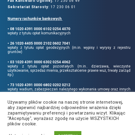
Fax Kancelarii Ogólnej:
17 230 06 49
Sekretariat Starosty:
17 230 06 01
Numery rachunków bankowych
• 08 1020 4391 0000 6102 0254 4070
wpłaty z tytułu opłat komunikacyjnych
• 26 1020 4405 0000 2102 0602 7041
wpłaty z tytułu opłat geodezyjnych (m.in. wypisy i wyrysy z rejestru
gruntów)
• 03 1020 4391 0000 6302 0254 4062
wpłaty z tytułu opłat pozostałych (m.in.. dzierżawa, wieczyste
użytkowanie, sprzedaż mienia, przekształcenie prawie wuż, trwały zarząd
itp.)
• 73 1020 4391 0000 6802 0202 0212
wpłaty wadium, zabezpieczeń należytego wykonania umowy oraz innych
sum depozytowych
Używamy plików cookie na naszej stronie internetowej,
Informujemy, że opłatę skarbową należy uiszczać na rachunek Urzędu
aby zapewnić najbardziej odpowiednie wrażenia dzięki
Miasta Rzeszowa:
• 90 1240 6960 3851 0062 0000 0423
zapamiętywaniu preferencji i powtarzaniu wizyt. Klikając
"Akceptuję", wyrażasz zgodę na użycie WSZYSTKICH
plików cookie.