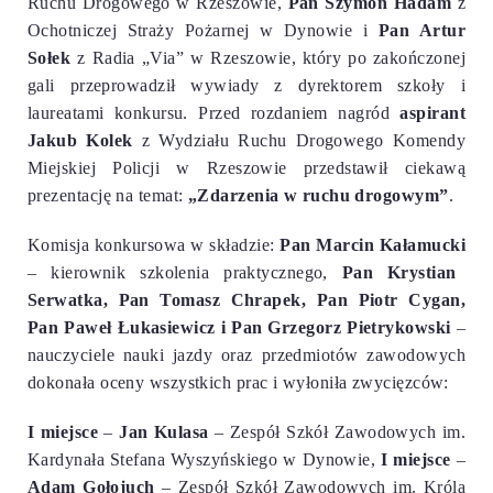
Ruchu Drogowego w Rzeszowie,
Pan Szymon Hadam
z
Ochotniczej Straży Pożarnej w Dynowie
i
Pan Artur
Sołek
z Radia „Via” w Rzeszowie, który po zakończonej
gali przeprowadził wywiady z dyrektorem szkoły i
laureatami konkursu.
Przed rozdaniem nagród
aspirant
Jakub Kolek
z Wydziału Ruchu Drogowego
Komendy
Miejskiej Policji w Rzeszowie przedstawił ciekawą
prezentację na temat:
„Zdarzenia w ruchu drogowym”
.
Komisja konkursowa w składzie:
Pan Marcin Kałamucki
– kierownik szkolenia praktycznego,
Pan Krystian
Serwatka, Pan Tomasz Chrapek, Pan Piotr Cygan,
Pan Paweł Łukasiewicz i Pan Grzegorz Pietrykowski
–
nauczyciele nauki jazdy oraz przedmiotów zawodowych
dokonała oceny wszystkich prac i wyłoniła zwycięzców:
I miejsce
–
Jan Kulasa
– Zespół Szkół Zawodowych im.
Kardynała Stefana Wyszyńskiego w Dynowie,
I miejsce
–
Adam Gołojuch
– Zespół Szkół Zawodowych im. Króla