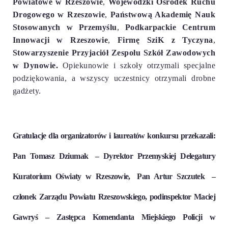
Powiatowe w Rzeszowie
,
Wojewódzki Ośrodek Ruchu
Drogowego w Rzeszowie
,
Państwową Akademię Nauk
Stosowanych w Przemyślu
,
Podkarpackie Centrum
Innowacji w Rzeszowie
,
Firmę SziK z Tyczyna
,
Stowarzyszenie Przyjaciół Zespołu Szkół Zawodowych
w Dynowie.
Opiekunowie i szkoły otrzymali specjalne
podziękowania, a wszyscy uczestnicy otrzymali drobne
gadżety.
Gratulacje dla organizatorów i laureatów konkursu przekazali:
Pan Tomasz Dziumak
–
Dyrektor P
rzemyskiej Delegatury
Kuratorium Oświaty w Rzeszowie,
Pan Artur Szczutek
–
członek Zarządu Powiatu Rzeszowskiego,
podinspektor Maciej
Gawryś –
Zastępca
Komendanta
Miejskiego Policji w