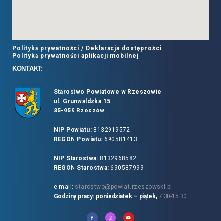
Polityka prywatności /
Deklaracja dostępności
Polityka prywatności aplikacji mobilnej
KONTAKT:
Starostwo Powiatowe w Rzeszowie
ul. Grunwaldzka 15
35-959 Rzeszów
NIP Powiatu:
8132919572
REGON Powiatu:
690581413
NIP Starostwa:
8132968582
REGON Starostwa:
690587999
e-mail:
starostwo@powiat.rzeszowski.pl
Godziny pracy: poniedziałek – piątek,
7:30-15:30