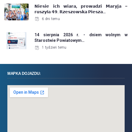
𝗡𝗶𝗲𝘀𝗶𝗲 𝗶𝗰𝗵 𝘄𝗶𝗮𝗿𝗮, 𝗽𝗿𝗼𝘄𝗮𝗱𝘇𝗶 𝗠𝗮𝗿𝘆𝗷𝗮 –
𝗿𝘂𝘀𝘇𝘆ł𝗮 𝟰𝟵. 𝗥𝘇𝗲𝘀𝘇𝗼𝘄𝘀𝗸𝗮 𝗣𝗶𝗲𝘀𝘇𝗮…
6 dni temu
14 sierpnia 2026 r. - dniem wolnym w
Starostwie Powiatowym…
1 tydzień temu
MAPKA DOJAZDU: