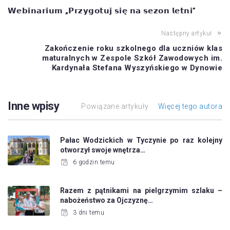
𝗪𝗲𝗯𝗶𝗻𝗮𝗿𝗶𝘂𝗺 „𝗣𝗿𝘇𝘆𝗴𝗼𝘁𝘂𝗷 𝘀𝗶𝗲̨ 𝗻𝗮 𝘀𝗲𝘇𝗼𝗻 𝗹𝗲𝘁𝗻𝗶”
Następny artykuł
Zakończenie roku szkolnego dla uczniów klas
maturalnych w Zespole Szkół Zawodowych im.
Kardynała Stefana Wyszyńskiego w Dynowie
Inne wpisy
Powiązane artykuły
Więcej tego autora
Pałac Wodzickich w Tyczynie po raz kolejny
otworzył swoje wnętrza…
6 godzin temu
Razem z pątnikami na pielgrzymim szlaku –
nabożeństwo za Ojczyznę…
3 dni temu